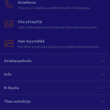
Asiakkuus
Tutustu eri asiakkuusvaihtoehtoihin K-Raudassa.
Ota yhteyttä
Jätä meille palautetta tai lähetä yhteydenottopyyntö.
Hae myymälää
Etsi lähin myymäläsi laajasta myymäläverkostostamme
Asiakaspalvelu
Info
K-Rauta
Tilaa uutiskirje