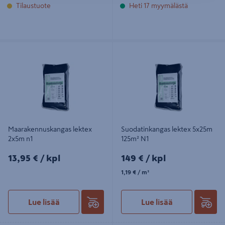
Tilaustuote
Heti 17 myymälästä
Maarakennuskangas lektex 2x5m n1
Suodatinkangas lektex 5x25m 125m²
N1
Maarakennuskangas lektex
Suodatinkangas lektex 5x25m
2x5m n1
125m² N1
13,95€/kpl
149€/kpl
13,95 €
/ kpl
149 €
/ kpl
1,19€/m²
1,19 €
/ m²
Lue lisää
Lue lisää