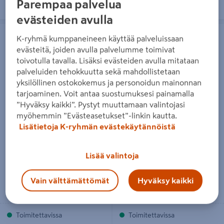
Parempaa palvelua
Järjestä
Suodattimet
evästeiden avulla
Räystäs-/suojaverkko Lektex rst
Suodatinkangas lektex 2x10m 20m²
300mm AISI304
N1
K-ryhmä kumppaneineen käyttää palveluissaan
evästeitä, joiden avulla palvelumme toimivat
toivotulla tavalla. Lisäksi evästeiden avulla mitataan
palveluiden tehokkuutta sekä mahdollistetaan
yksilöllinen ostokokemus ja personoidun mainonnan
tarjoaminen. Voit antaa suostumuksesi painamalla
”Hyväksy kaikki”. Pystyt muuttamaan valintojasi
Räystäs-/suojaverkko Lektex
Suodatinkangas lektex 2x10m
myöhemmin ”Evästeasetukset”-linkin kautta.
rst 300mm AISI304
20m² N1
Lisätietoja K-ryhmän evästekäytännöistä
159€/kpl
29,95€/kpl
159 €
/ kpl
29,95 €
/ kpl
1,50€/m²
1,50 €
/ m²
Lisää valintoja
Vain välttämättömät
Hyväksy kaikki
Lue lisää
Lue lisää
Toimitettavissa
Toimitettavissa