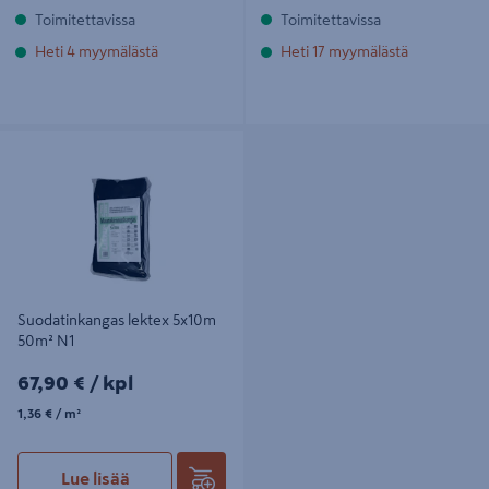
Toimitettavissa
Toimitettavissa
Heti 4 myymälästä
Heti 17 myymälästä
Suodatinkangas lektex 5x10m 50m²
N1
Suodatinkangas lektex 5x10m
50m² N1
67,90€/kpl
67,90 €
/ kpl
1,36€/m²
1,36 €
/ m²
Lue lisää