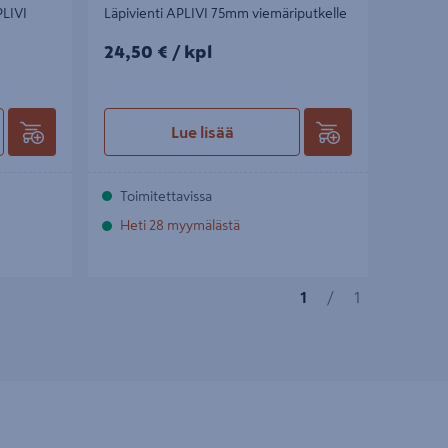
PLIVI
Läpivienti APLIVI 75mm viemäriputkelle
24,50€/kpl
24,50 €
/ kpl
Lue lisää
Toimitettavissa
Heti 28 myymälästä
1
/
1