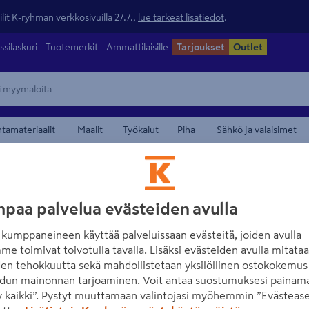
lit K-ryhmän verkkosivuilla 27.7.,
lue tärkeät lisätiedot
.
ssilaskuri
Tuotemerkit
Ammattilaisille
Tarjoukset
Outlet
ntamateriaalit
Maalit
Työkalut
Piha
Sähkö ja valaisimet
paa palvelua evästeiden avulla
kumppaneineen käyttää palveluissaan evästeitä, joiden avulla
APLIVI
me toimivat toivotulla tavalla. Lisäksi evästeiden avulla mitata
den tehokkuutta sekä mahdollistetaan yksilöllinen ostokokemus 
dun mainonnan tarjoaminen. Voit antaa suostumuksesi painama
 kaikki”. Pystyt muuttamaan valintojasi myöhemmin ”Evästease