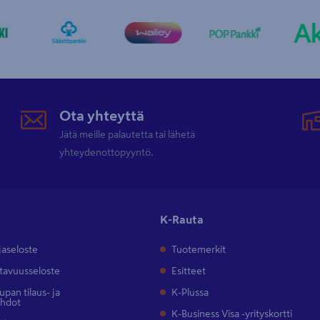
Ota yhteyttä
Jätä meille palautetta tai lähetä
yhteydenottopyyntö.
K-Rauta
jaseloste
Tuotemerkit
tavuusseloste
Esitteet
pan tilaus- ja
K-Plussa
ehdot
K-Business Visa -yrityskortti