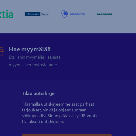
Hae myymälää
Etsi lähin myymäläsi laajasta
myymäläverkostostamme
Tilaa uutiskirje
Tilaamalla uutiskirjeemme saat parhaat
tarjoukset, vinkit ja ohjeet suoraan
sähköpostiisi. Sinun pitää olla yli 18-vuotias
tilataksesi uutiskirjeen.