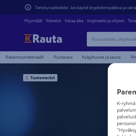
Tietoturvatiedote: Jos käytät kryptolompakkoa ja vierai
Myymälät
Palvelut
Varaa aika
Inspiraatio ja ohjeet
Tera
Rakennusmateriaalit
Puutavara
Kylpyhuone ja sauna
Pi
Tuotemerkit
Parem
K-ryhmä 
palvelum
palvelui
personoi
”Hyväksy