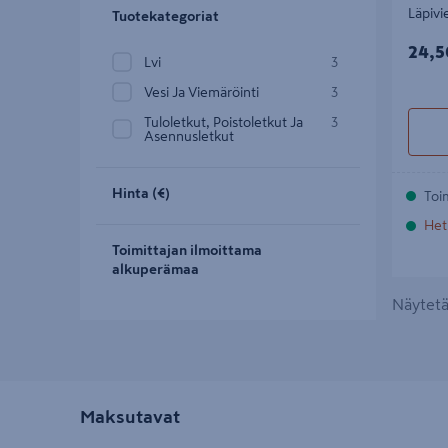
Läpivi
Tuotekategoriat
24,5
24,5
Lvi
3
Vesi Ja Viemäröinti
3
Tuloletkut, Poistoletkut Ja
3
Asennusletkut
Hinta (€)
Toi
Het
Toimittajan ilmoittama
alkuperämaa
Näytetää
Maksutavat