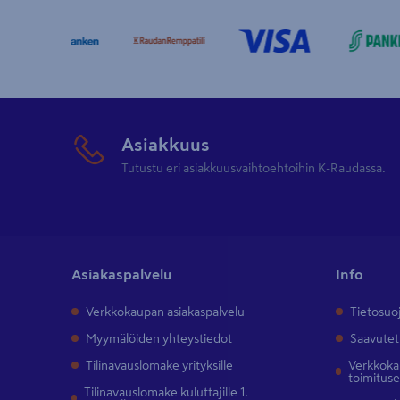
Asiakkuus
Tutustu eri asiakkuusvaihtoehtoihin K-Raudassa.
Asiakaspalvelu
Info
Verkkokaupan asiakaspalvelu
Tietosuo
Myymälöiden yhteystiedot
Saavutet
Tilinavauslomake yrityksille
Verkkokau
toimitus
Tilinavauslomake kuluttajille 1.