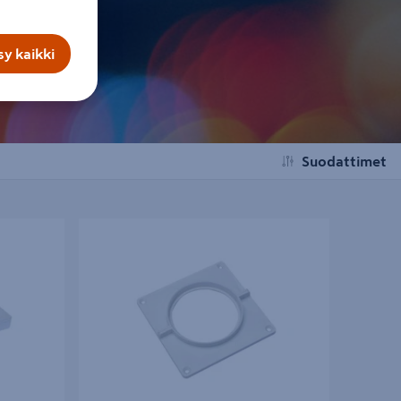
y kaikki
Suodattimet
I tulo- ja
Läpivienti APLIVI 75mm viemäriputkelle