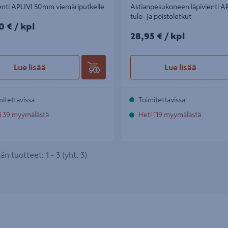
enti APLIVI 50mm viemäriputkelle
Astianpesukoneen läpivienti A
tulo- ja poistoletkut
0€/kpl
0 €
/ kpl
28,95€/kpl
28,95 €
/ kpl
Lue lisää
Lue lisää
mitettavissa
Toimitettavissa
i 39 myymälästä
Heti 119 myymälästä
n tuotteet: 1 - 3 (yht. 3)