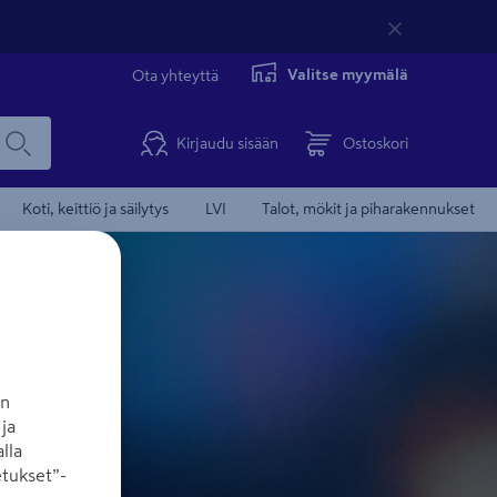
Valitse myymälä
Ota yhteyttä
Kirjaudu sisään
Ostoskori
Koti, keittiö ja säilytys
LVI
Talot, mökit ja piharakennukset
an
ja
lla
tukset”-