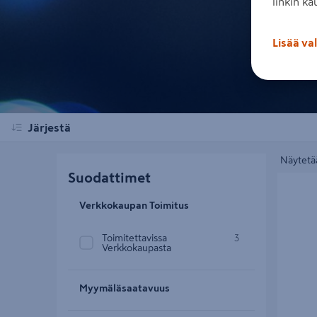
linkin ka
Lisää va
Järjestä
Näytetää
Suodattimet
Läpivien
Verkkokaupan Toimitus
Toimitettavissa
3
Verkkokaupasta
Myymäläsaatavuus