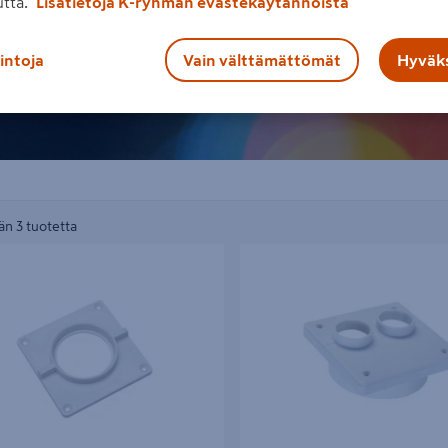
utta.
Lisätietoja K-ryhmän evästekäytännöistä
lintoja
Vain välttämättömät
Hyväks
n 3 tuotetta
ti APLIVI 50mm viemäriputkelle
Astianpesukoneen läpivienti APLIV
poistoletkut