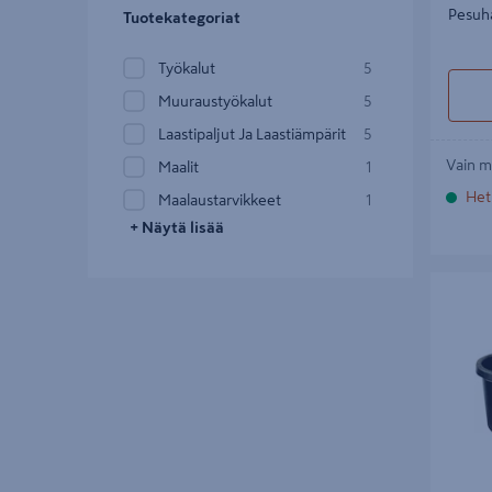
Pesuha
Tuotekategoriat
Työkalut
5
Muuraustyökalut
5
Laastipaljut Ja Laastiämpärit
5
Vain m
Maalit
1
Het
Maalaustarvikkeet
1
+ Näytä lisää
Laastipal