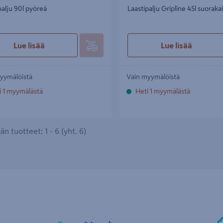
palju 90l pyöreä
Laastipalju Gripline 45l suoraka
Lue lisää
Lue lisää
yymälöistä
Vain myymälöistä
i 1 myymälästä
Heti 1 myymälästä
n tuotteet: 1 - 6 (yht. 6)