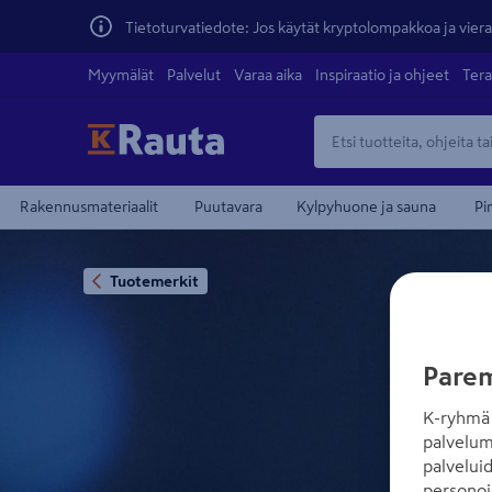
Tietoturvatiedote: Jos käytät kryptolompakkoa ja vierai
Myymälät
Palvelut
Varaa aika
Inspiraatio ja ohjeet
Tera
Rakennusmateriaalit
Puutavara
Kylpyhuone ja sauna
Pi
Tuotemerkit
Parem
K-ryhmä 
palvelum
palvelui
personoi