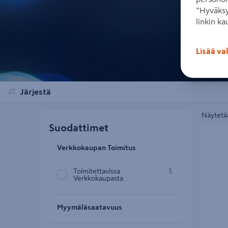
”Hyväksy
linkin ka
Lisää va
Järjestä
Näytetää
Suodattimet
Pesuharj
Verkkokaupan Toimitus
Toimitettavissa
5
Verkkokaupasta
Myymäläsaatavuus