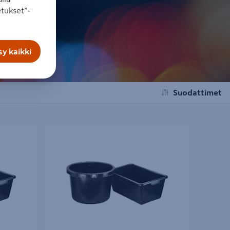
tukset”-
y kaikki
Suodattimet
Laastipalju 45l pyöreä 520x330x390mm