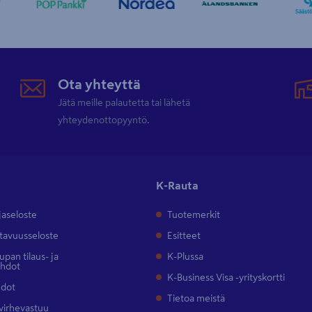
Ota yhteyttä
Jätä meille palautetta tai lähetä
yhteydenottopyyntö.
K-Rauta
jaseloste
Tuotemerkit
tavuusseloste
Esitteet
pan tilaus- ja
K-Plussa
ehdot
K-Business Visa -yrityskortti
hdot
Tietoa meistä
 virhevastuu