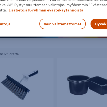
 kaikki”. Pystyt muuttamaan valintojasi myöhemmin ”Evästease
utta.
Lisätietoja K-ryhmän evästekäytännöistä
lintoja
Vain välttämättömät
Hyväks
n 6 tuotetta
a Sokeva 1142189 jatkovarteen
Laastipalju 65l pyöreä