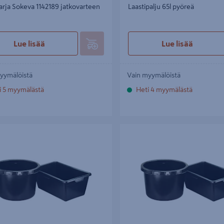
rja Sokeva 1142189 jatkovarteen
Laastipalju 65l pyöreä
Lue lisää
Lue lisää
yymälöistä
Vain myymälöistä
i 5 myymälästä
Heti 4 myymälästä
ju 90l pyöreä
Laastipalju Gripline 45l suorakaide