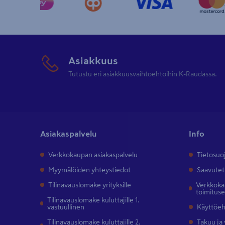
Asiakkuus
Tutustu eri asiakkuusvaihtoehtoihin K-Raudassa.
Asiakaspalvelu
Info
Verkkokaupan asiakaspalvelu
Tietosuo
Myymälöiden yhteystiedot
Saavutet
Tilinavauslomake yrityksille
Verkkokau
toimitus
Tilinavauslomake kuluttajille 1.
vastuullinen
Käyttöe
Tilinavauslomake kuluttajille 2.
Takuu ja