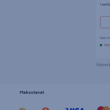
Laasti
Vain m
Het
Näytetää
Maksutavat