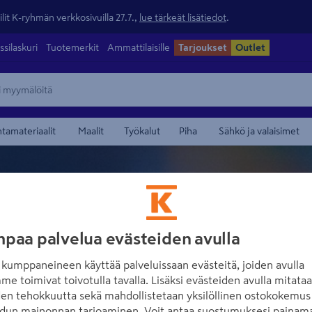
lit K-ryhmän verkkosivuilla 27.7.,
lue tärkeät lisätiedot
.
ssilaskuri
Tuotemerkit
Ammattilaisille
Tarjoukset
Outlet
ntamateriaalit
Maalit
Työkalut
Piha
Sähkö ja valaisimet
paa palvelua evästeiden avulla
MÄSTER
kumppaneineen käyttää palveluissaan evästeitä, joiden avulla
me toimivat toivotulla tavalla. Lisäksi evästeiden avulla mitata
den tehokkuutta sekä mahdollistetaan yksilöllinen ostokokemus 
dun mainonnan tarjoaminen. Voit antaa suostumuksesi painama