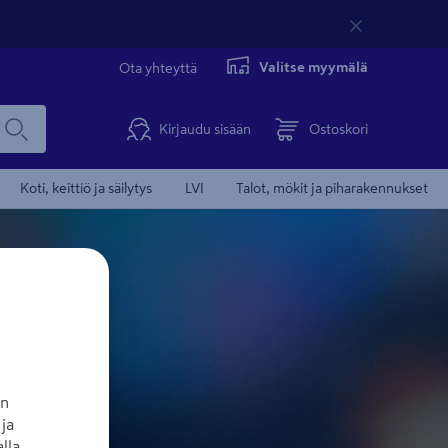
Valitse myymälä
Ota yhteyttä
Kirjaudu sisään
Ostoskori
Koti, keittiö ja säilytys
LVI
Talot, mökit ja piharakennukset
an
ja
lla