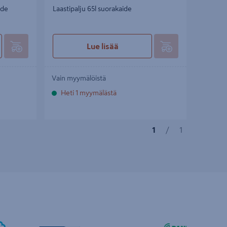
ide
Laastipalju 65l suorakaide
Lue lisää
Vain myymälöistä
Heti 1 myymälästä
1
/
1