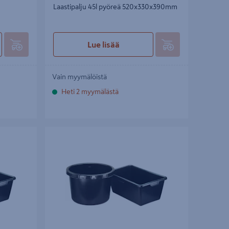
Laastipalju 45l pyöreä 520x330x390mm
Lue lisää
Vain myymälöistä
Heti 2 myymälästä
Laastipalju 65l suorakaide