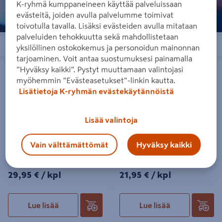
K-ryhmä kumppaneineen käyttää palveluissaan
evästeitä, joiden avulla palvelumme toimivat
toivotulla tavalla. Lisäksi evästeiden avulla mitataan
palveluiden tehokkuutta sekä mahdollistetaan
Järjestä
Suodattimet
yksilöllinen ostokokemus ja personoidun mainonnan
tarjoaminen. Voit antaa suostumuksesi painamalla
Led-kranssi Kaprun 45cm 10led IP20
Led-havukranssi Norton 60cm
”Hyväksy kaikki”. Pystyt muuttamaan valintojasi
30led IP20
myöhemmin ”Evästeasetukset”-linkin kautta.
Lisätietoja K-ryhmän evästekäytännöistä
Lisää valintoja
Vain välttämättömät
Hyväksy kaikki
Led-kranssi Kaprun 45cm 10led
Led-havukranssi Norton 60cm
IP20
30led IP20
29,95€/kpl
21,95€/kpl
29,95 €
/ kpl
21,95 €
/ kpl
Lue lisää
Lue lisää