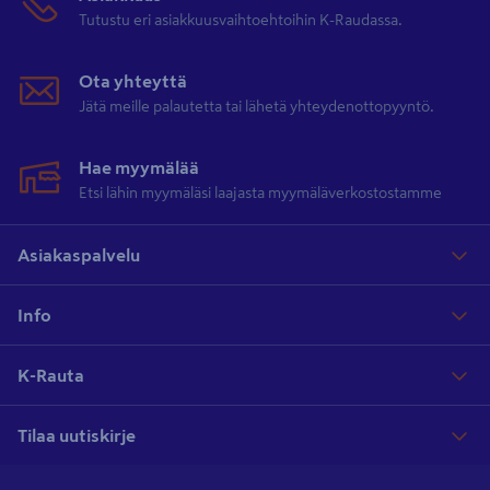
Tutustu eri asiakkuusvaihtoehtoihin K-Raudassa.
Ota yhteyttä
Jätä meille palautetta tai lähetä yhteydenottopyyntö.
Hae myymälää
Etsi lähin myymäläsi laajasta myymäläverkostostamme
Asiakaspalvelu
Info
K-Rauta
Tilaa uutiskirje