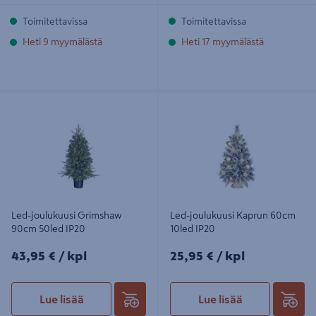
Toimitettavissa
Toimitettavissa
Heti 9 myymälästä
Heti 17 myymälästä
Led-joulukuusi Grimshaw 90cm
Led-joulukuusi Kaprun 60cm 10led
50led IP20
IP20
Led-joulukuusi Grimshaw
Led-joulukuusi Kaprun 60cm
90cm 50led IP20
10led IP20
43,95€/kpl
25,95€/kpl
43,95 €
/ kpl
25,95 €
/ kpl
Lue lisää
Lue lisää