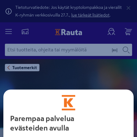
Tietoturvatiedote: Jos käytät kryptolompakkoa ja vierailit
K-ryhmän verkkosivuilla 27.7.,
lue tärkeät lisätiedot
.
Tuotemerkit
BLACK BOX
Parempaa palvelua
evästeiden avulla