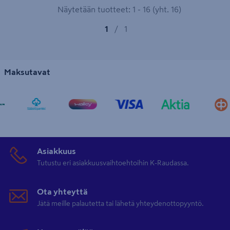
Näytetään tuotteet: 1 - 16 (yht. 16)
1
/
1
Maksutavat
Asiakkuus
Tutustu eri asiakkuusvaihtoehtoihin K-Raudassa.
Ota yhteyttä
Jätä meille palautetta tai lähetä yhteydenottopyyntö.