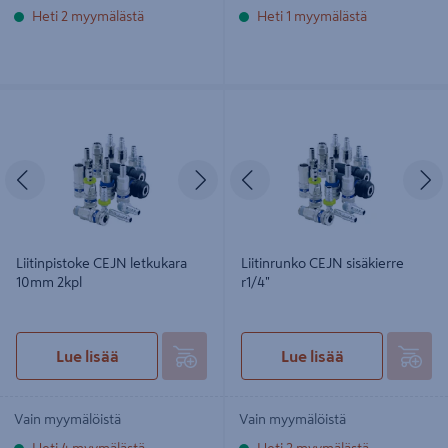
Heti 2 myymälästä
Heti 1 myymälästä
Liitinpistoke CEJN letkukara 10mm
Liitinrunko CEJN sisäkierre r1/4"
2kpl
Edellinen
Seuraava
Edellinen
S
Liitinpistoke CEJN letkukara
Liitinrunko CEJN sisäkierre
10mm 2kpl
r1/4"
Lue lisää
Lue lisää
Vain myymälöistä
Vain myymälöistä
Heti 4 myymälästä
Heti 2 myymälästä