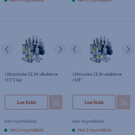
Liitinpistoke CEJN ulkokierre r1/2"2
Liitinrunko CEJN sisäkierre r3/8"
kpl
Edellinen
Seuraava
Edellinen
S
Liitinpistoke CEJN ulkokierre
Liitinrunko CEJN sisäkierre
r1/2"2 kpl
r3/8"
Lue lisää
Lue lisää
Vain myymälöistä
Vain myymälöistä
Heti 2 myymälästä
Heti 2 myymälästä