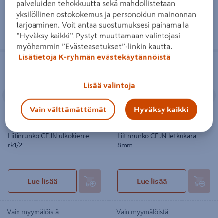
Vain myymälöistä
Vain myymälöistä
palveluiden tehokkuutta sekä mahdollistetaan
yksilöllinen ostokokemus ja personoidun mainonnan
Heti 6 myymälästä
Heti 1 myymälästä
tarjoaminen. Voit antaa suostumuksesi painamalla
”Hyväksy kaikki”. Pystyt muuttamaan valintojasi
myöhemmin ”Evästeasetukset”-linkin kautta.
Liitinrunko CEJN ulkokierre rk1/2"
Liitinrunko CEJN letkukara 8mm
Lisätietoja K-ryhmän evästekäytännöistä
Lisää valintoja
Edellinen
Seuraava
Edellinen
S
Vain välttämättömät
Hyväksy kaikki
Liitinrunko CEJN ulkokierre
Liitinrunko CEJN letkukara
rk1/2"
8mm
Lue lisää
Lue lisää
Vain myymälöistä
Vain myymälöistä