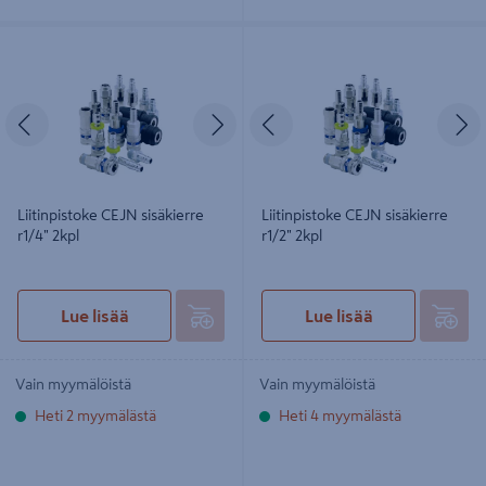
Liitinpistoke CEJN sisäkierre r1/4"
Liitinpistoke CEJN sisäkierre r1/2"
2kpl
2kpl
Edellinen
Seuraava
Edellinen
S
Liitinpistoke CEJN sisäkierre
Liitinpistoke CEJN sisäkierre
r1/4" 2kpl
r1/2" 2kpl
Lue lisää
Lue lisää
Vain myymälöistä
Vain myymälöistä
Heti 2 myymälästä
Heti 4 myymälästä