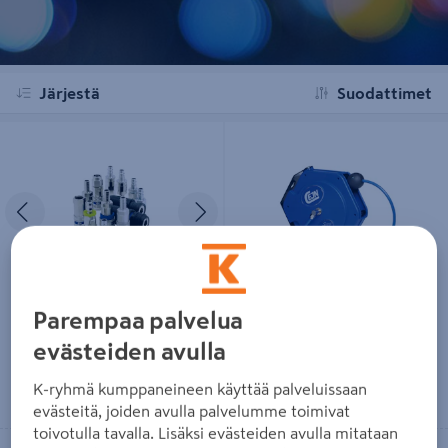
Järjestä
Suodattimet
Liitinrunko CEJN ulkokierre rk3/8"
Letkukela 7,0m CEJN PU-letku
8,0/12mm
Edellinen
Seuraava
Liitinrunko CEJN ulkokierre
Letkukela 7,0m CEJN PU-letku
rk3/8"
8,0/12mm
Parempaa palvelua
evästeiden avulla
Lue lisää
Lue lisää
K-ryhmä kumppaneineen käyttää palveluissaan
evästeitä, joiden avulla palvelumme toimivat
toivotulla tavalla. Lisäksi evästeiden avulla mitataan