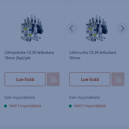
Liitinpistoke CEJN letkukara 13mm
Liitinrunko CEJN letkukara 10mm
2kpl/pkt
Edellinen
S
Liitinpistoke CEJN letkukara
Liitinrunko CEJN letkukara
13mm 2kpl/pkt
10mm
Lue lisää
Lue lisää
Vain myymälöistä
Vain myymälöistä
Heti 1 myymälästä
Heti 1 myymälästä