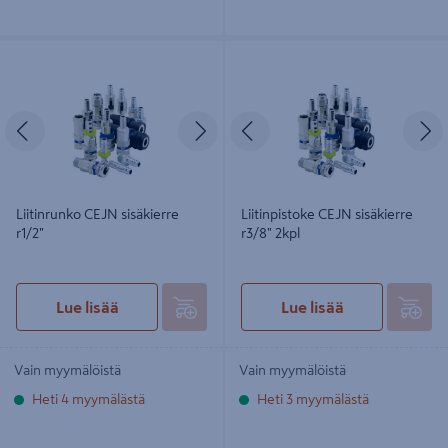
Liitinrunko CEJN sisäkierre r1/2"
Liitinpistoke CEJN sisäkierre r3/8"
2kpl
Edellinen
Seuraava
Edellinen
S
Liitinrunko CEJN sisäkierre
Liitinpistoke CEJN sisäkierre
r1/2"
r3/8" 2kpl
Lue lisää
Lue lisää
Vain myymälöistä
Vain myymälöistä
Heti 4 myymälästä
Heti 3 myymälästä