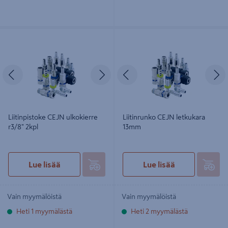
Liitinpistoke CEJN ulkokierre r3/8"
Liitinrunko CEJN letkukara 13mm
2kpl
Edellinen
Seuraava
Edellinen
S
Liitinpistoke CEJN ulkokierre
Liitinrunko CEJN letkukara
r3/8" 2kpl
13mm
Lue lisää
Lue lisää
Vain myymälöistä
Vain myymälöistä
Heti 1 myymälästä
Heti 2 myymälästä