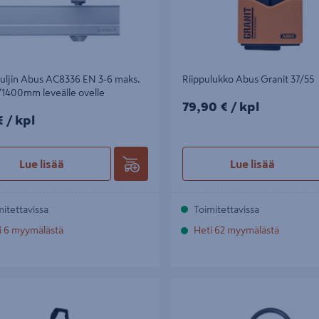
uljin Abus AC8336 EN 3-6 maks.
Riippulukko Abus Granit 37/55
/1400mm leveälle ovelle
79,90€/kpl
79,90 €
/ kpl
/kpl
€
/ kpl
Lue lisää
Lue lisää
mitettavissa
Toimitettavissa
i 6 myymälästä
Heti 62 myymälästä
kko Abus 3403 4MM 60/04
U-lukko Abus 7601 150/230