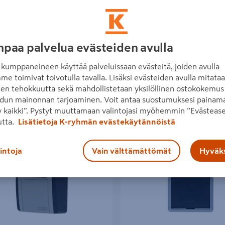
paa palvelua evästeiden avulla
kumppaneineen käyttää palveluissaan evästeitä, joiden avulla
me toimivat toivotulla tavalla. Lisäksi evästeiden avulla mitata
den tehokkuutta sekä mahdollistetaan yksilöllinen ostokokemus 
dun mainonnan tarjoaminen. Voit antaa suostumuksesi painama
 kaikki”. Pystyt muuttamaan valintojasi myöhemmin ”Evästease
än 20 tuotetta
utta.
Lisätietoja K-ryhmän evästekäytännöistä
lö Abus 707
Avainsäilö Abus Smart Keygarag
lintoja
Vain välttämättömät
Hyväks