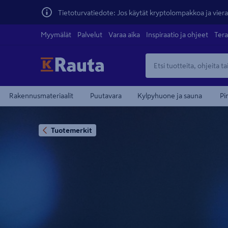
Tietoturvatiedote: Jos käytät kryptolompakkoa ja vierai
Myymälät
Palvelut
Varaa aika
Inspiraatio ja ohjeet
Tera
Rakennusmateriaalit
Puutavara
Kylpyhuone ja sauna
Pi
Tuotemerkit