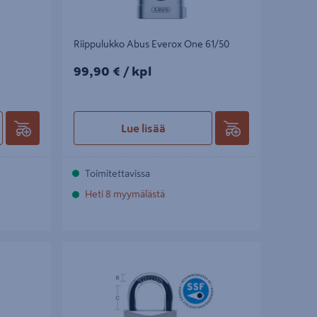
Riippulukko Abus Everox One 61/50
99,90€/kpl
99,90 €
/ kpl
Lue lisää
Toimitettavissa
Heti 8 myymälästä
Riippulukko Abus 88/50