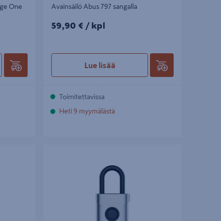
age One
Avainsäilö Abus 797 sangalla
59,90€/kpl
59,90 €
/ kpl
Lue lisää
Toimitettavissa
Heti 9 myymälästä
Riippulukko Abus Everox One 61/50