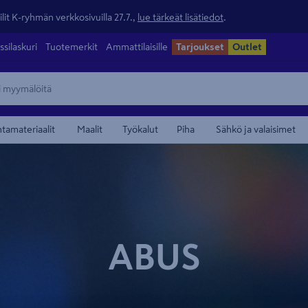
lit K-ryhmän verkkosivuilla 27.7.,
lue tärkeät lisätiedot
.
ssilaskuri
Tuotemerkit
Ammattilaisille
Tarjoukset
Outlet
ntamateriaalit
Maalit
Työkalut
Piha
Sähkö ja valaisimet
ABUS