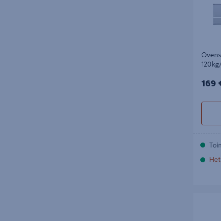
Ovens
120kg
169€
169 
Toi
Het
Ketjulu