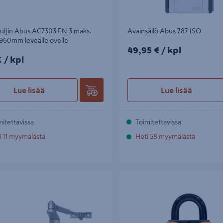
uljin Abus AC7303 EN 3 maks.
Avainsäilö Abus 787 ISO
960mm leveälle ovelle
49,95€/kpl
49,95 €
/ kpl
/kpl
€
/ kpl
Lue lisää
Lue lisää
mitettavissa
Toimitettavissa
i 11 myymälästä
Heti 58 myymälästä
in Abus AC8336 EN 3-6 maks.
Riippulukko Abus Granit 37/55
00mm leveälle ovelle