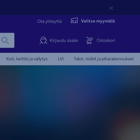
Valitse myymälä
Ota yhteyttä
Kirjaudu sisään
Ostoskori
Koti, keittiö ja säilytys
LVI
Talot, mökit ja piharakennukset