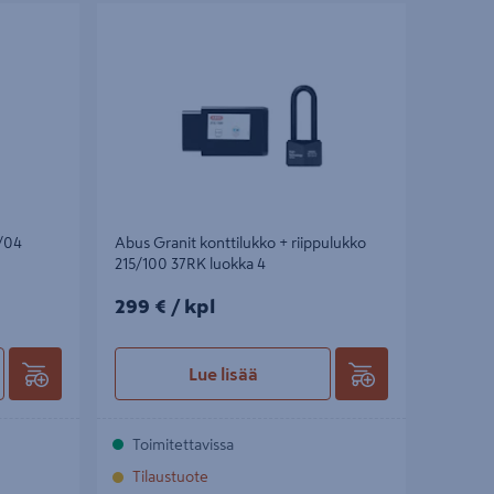
4
Abus Granit konttilukko + riippulukko 215/100
37RK luokka 4
/04
Abus Granit konttilukko + riippulukko
215/100 37RK luokka 4
299€/kpl
299 €
/ kpl
Lue lisää
Toimitettavissa
Tilaustuote