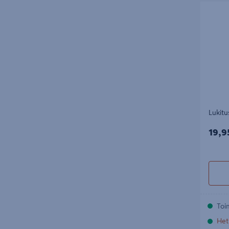
Lukitus
Lukit
19,9
19,9
Toi
Het