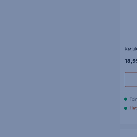
Ketju
18,9
18,9
Toi
Het
Vaijeril