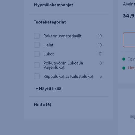
Avains
Myymäläkampanjat
34,9
34,9
Tuotekategoriat
Rakennusmateriaalit
19
Helat
19
Lukot
17
Toi
Polkupyörän Lukot Ja
8
Vaijerilukot
Het
Riippulukot Ja Kalustelukot
6
+ Näytä lisää
Ovensulj
60kg/960
Hinta (€)