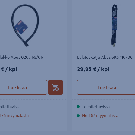
ilukko Abus 0207 65/06
Lukitusketju Abus 6KS 110/06
€/kpl
29,95€/kpl
 €
/ kpl
29,95 €
/ kpl
Lue lisää
Lue lisää
mitettavissa
Toimitettavissa
i 75 myymälästä
Heti 67 myymälästä