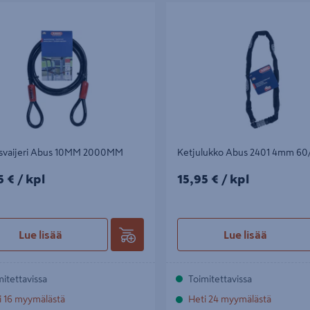
vaijeri Abus 10MM 2000MM
Ketjulukko Abus 2401 4mm 60/0
usvaijeri Abus 10MM 2000MM
Ketjulukko Abus 2401 4mm 60
5€/kpl
15,95€/kpl
5 €
/ kpl
15,95 €
/ kpl
Lue lisää
Lue lisää
mitettavissa
Toimitettavissa
i 16 myymälästä
Heti 24 myymälästä