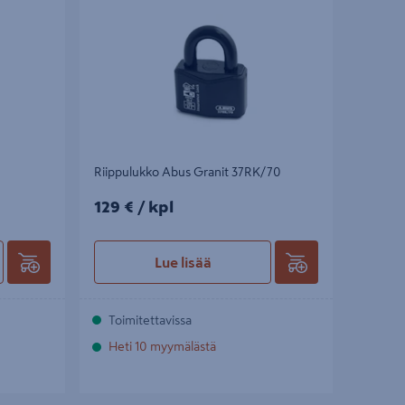
Riippulukko Abus Granit 37RK/70
129€/kpl
129 €
/ kpl
Lue lisää
Toimitettavissa
Heti 10 myymälästä