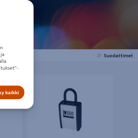
an
ja
Suodattimet
lla
tukset”-
e One 787
Avainsäilö Abus 797 sangalla
y kaikki