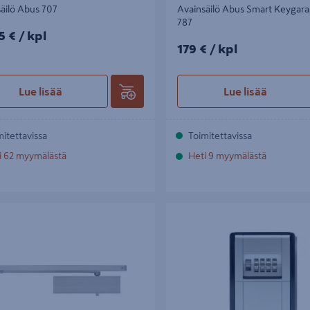
äilö Abus 707
Avainsäilö Abus Smart Keygar
787
5€/kpl
5 €
/ kpl
179€/kpl
179 €
/ kpl
Lue lisää
Lue lisää
mitettavissa
Toimitettavissa
i 62 myymälästä
Heti 9 myymälästä
in Abus AC7303 EN 3 maks.
Avainsäilö Abus 787 ISO
mm leveälle ovelle