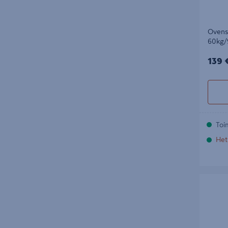
Ovens
60kg/
139€
139 
Toi
Het
Ovensulj
120kg/14