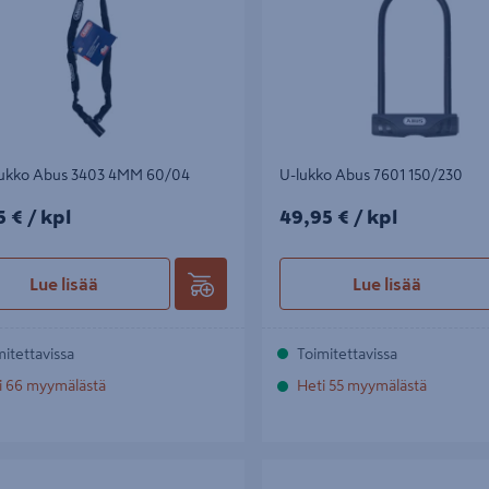
lukko Abus 3403 4MM 60/04
U-lukko Abus 7601 150/230
5€/kpl
49,95€/kpl
5 €
/ kpl
49,95 €
/ kpl
Lue lisää
Lue lisää
mitettavissa
Toimitettavissa
i 66 myymälästä
Heti 55 myymälästä
ukko Abus 0207 65/06
Lukitusketju Abus 6KS 110/06