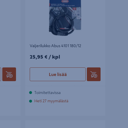
Vaijerilukko Abus 4101 180/12
25,95€/kpl
25,95 €
/ kpl
Lue lisää
Toimitettavissa
Heti 27 myymälästä
Riippulukko Abus Granit 37RK/70