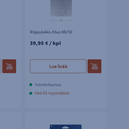
Riippulukko Abus 88/50
39,95€/kpl
39,95 €
/ kpl
Lue lisää
Toimitettavissa
Heti 65 myymälästä
Vaijerilukko Abus 4101 180/12