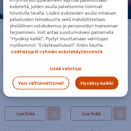
evästeitä, joiden avulla palvelumme toimivat
toivotulla tavalla. Lisäksi evästeiden avulla mitataan
palveluiden tehokkuutta sekä mahdollistetaan
yksilöllinen ostokokemus ja personoidun mainonnan
Järjestä
Suodattimet
tarjoaminen. Voit antaa suostumuksesi painamalla
”Hyväksy kaikki”. Pystyt muuttamaan valintojasi
Tapetti Eco Dimensions 8105 kuitu
Tapetti Eco Dimensions 8128 kuitu
10,05m
10,05m
myöhemmin ”Evästeasetukset”-linkin kautta.
Lisätietoja K-ryhmän evästekäytännöistä
Edellinen
Seuraava
Lisää valintoja
Vain välttämättömät
Hyväksy kaikki
Tapetti Eco Dimensions 8105
Tapetti Eco Dimensions 8128
kuitu 10,05m
kuitu 10,05m
Lue lisää
Lue lisää