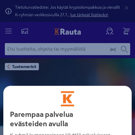
Tietoturvatiedote: Jos käytät kryptolompakkoa ja vierailit
K-ryhmän verkkosivuilla 27.7.,
lue tärkeät lisätiedot
.
Tuotemerkit
ECO DIMENSIONS
Parempaa palvelua
evästeiden avulla
K-ryhmä kumppaneineen käyttää palveluissaan