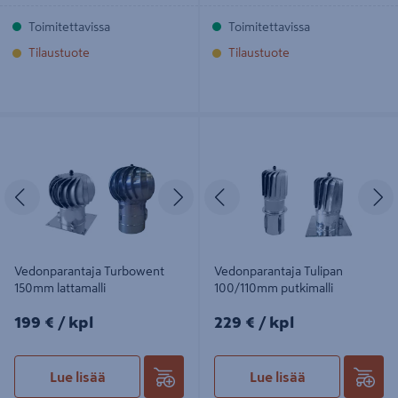
Toimitettavissa
Toimitettavissa
Tilaustuote
Tilaustuote
Vedonparantaja Turbowent 150mm
Vedonparantaja Tulipan 100/110mm
lattamalli
putkimalli
Edellinen
Seuraava
Edellinen
S
Vedonparantaja Turbowent
Vedonparantaja Tulipan
150mm lattamalli
100/110mm putkimalli
199€/kpl
229€/kpl
199 €
/ kpl
229 €
/ kpl
Lue lisää
Lue lisää