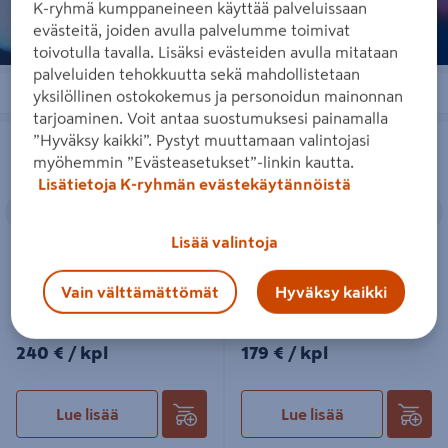
K-ryhmä kumppaneineen käyttää palveluissaan
evästeitä, joiden avulla palvelumme toimivat
toivotulla tavalla. Lisäksi evästeiden avulla mitataan
palveluiden tehokkuutta sekä mahdollistetaan
Järjestä
Suodattimet
yksilöllinen ostokokemus ja personoidun mainonnan
tarjoaminen. Voit antaa suostumuksesi painamalla
Vedonparantaja Turbowent 200mm
Vedonparantaja Tulipan 150mm
”Hyväksy kaikki”. Pystyt muuttamaan valintojasi
lattamalli
putkimalli
myöhemmin ”Evästeasetukset”-linkin kautta.
Lisätietoja K-ryhmän evästekäytännöistä
Edellinen
Seuraava
Edellinen
S
Lisää valintoja
Vain välttämättömät
Hyväksy kaikki
Vedonparantaja Turbowent
Vedonparantaja Tulipan
200mm lattamalli
150mm putkimalli
240€/kpl
179€/kpl
240 €
/ kpl
179 €
/ kpl
Lue lisää
Lue lisää