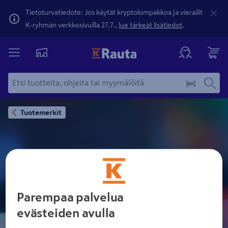
Tietoturvatiedote: Jos käytät kryptolompakkoa ja vierailit
K-ryhmän verkkosivuilla 27.7.,
lue tärkeät lisätiedot
.
Tuotemerkit
DARCO
Parempaa palvelua
evästeiden avulla