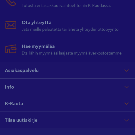
Tutustu eri asiakkuusvaihtoehtoihin K-Raudassa.
Ota yhteyttä
Jätä meille palautetta tai lähetä yhteydenottopyyntö.
Hae myymälää
Etsi lähin myymäläsi laajasta myymäläverkostostamme
Asiakaspalvelu
Info
K-Rauta
Tilaa uutiskirje