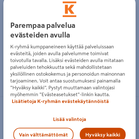
Parempaa palvelua
evästeiden avulla
K-ryhmä kumppaneineen käyttää palveluissaan
evästeitä, joiden avulla palvelumme toimivat
toivotulla tavalla. Lisäksi evästeiden avulla mitataan
palveluiden tehokkuutta sekä mahdollistetaan
yksilöllinen ostokokemus ja personoidun mainonnan
Zoomaa kuvaa sormilla kosketusnäytöllä
tarjoaminen. Voit antaa suostumuksesi painamalla
”Hyväksy kaikki”. Pystyt muuttamaan valintojasi
myöhemmin ”Evästeasetukset”-linkin kautta.
Lisätietoja K-ryhmän evästekäytännöistä
DARCO
Vedonparantaja Turbowent 200mm
Lisää valintoja
lattamalli
Vain välttämättömät
Hyväksy kaikki
Tuotenumero
:
501934916
EAN-koodi
:
6415878216028