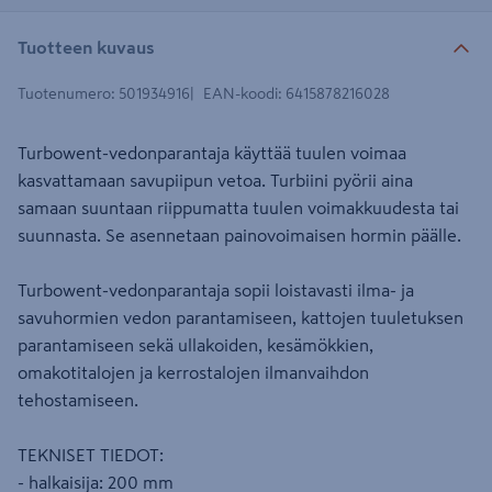
Tuotteen kuvaus
Tuotenumero
:
501934916
EAN-koodi
:
6415878216028
Turbowent-vedonparantaja käyttää tuulen voimaa
kasvattamaan savupiipun vetoa. Turbiini pyörii aina
samaan suuntaan riippumatta tuulen voimakkuudesta tai
suunnasta. Se asennetaan painovoimaisen hormin päälle.
Turbowent-vedonparantaja sopii loistavasti ilma- ja
savuhormien vedon parantamiseen, kattojen tuuletuksen
parantamiseen sekä ullakoiden, kesämökkien,
omakotitalojen ja kerrostalojen ilmanvaihdon
tehostamiseen.
TEKNISET TIEDOT:
- halkaisija: 200 mm