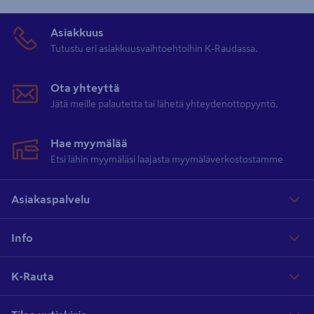
Asiakkuus
Tutustu eri asiakkuusvaihtoehtoihin K-Raudassa.
Ota yhteyttä
Jätä meille palautetta tai lähetä yhteydenottopyyntö.
Hae myymälää
Etsi lähin myymäläsi laajasta myymäläverkostostamme
Asiakaspalvelu
Info
K-Rauta