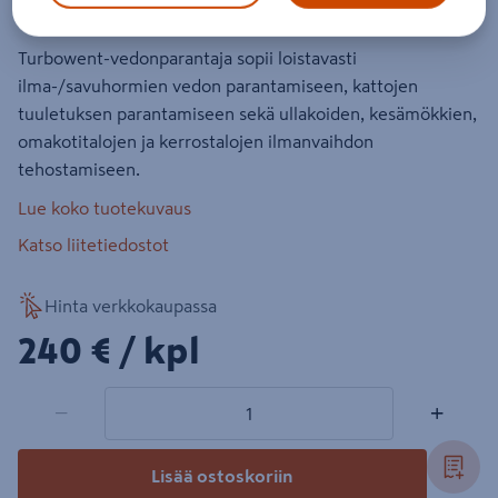
Turbowent-vedonparantaja sopii loistavasti
ilma-/savuhormien vedon parantamiseen, kattojen
tuuletuksen parantamiseen sekä ullakoiden, kesämökkien,
omakotitalojen ja kerrostalojen ilmanvaihdon
tehostamiseen.
Lue koko tuotekuvaus
Katso liitetiedostot
Hinta verkkokaupassa
240€/kpl
240 €
/ kpl
1 tuotetta
Määrä
−
+
Lisää ostoskoriin