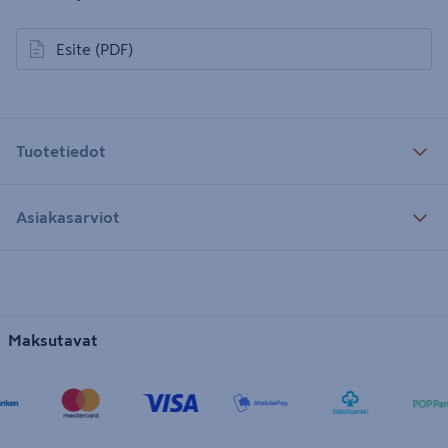
Esite
(PDF)
avautuu uuteen välilehteen
Tuotetiedot
Asiakasarviot
Maksutavat