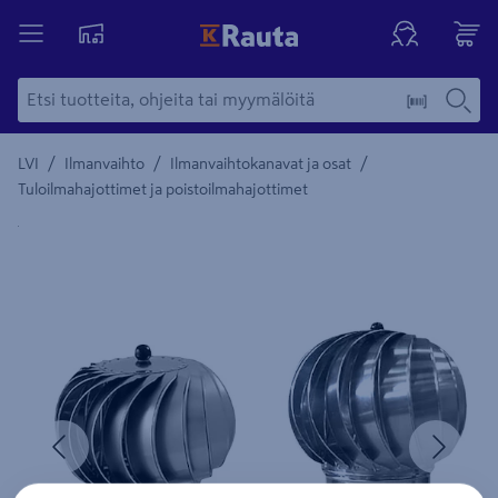
/
/
/
LVI
Ilmanvaihto
Ilmanvaihtokanavat ja osat
Tuloilmahajottimet ja poistoilmahajottimet
Yksityiskohtainen kuvaus löytyy Tuotteen kuvaus -maamerki
Edellinen
Seura