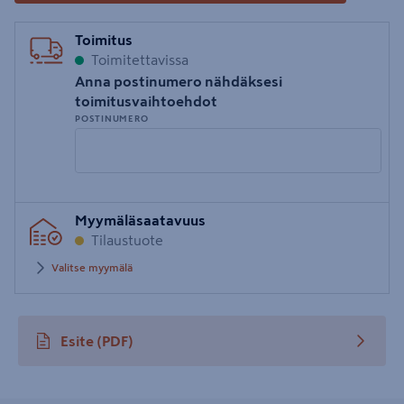
Toimitus
Toimitettavissa
Anna postinumero nähdäksesi
toimitusvaihtoehdot
POSTINUMERO
Syötä
Myymäläsaatavuus
postinumero
Tilaustuote
Valitse myymälä
Esite
(PDF)
avautuu uuteen välilehteen