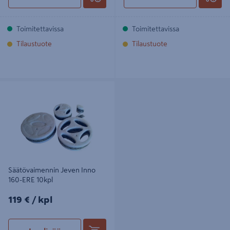
Toimitettavissa
Toimitettavissa
Tilaustuote
Tilaustuote
Säätövaimennin Jeven Inno 160-
ERE 10kpl
Säätövaimennin Jeven Inno
160-ERE 10kpl
119€/kpl
119 €
/ kpl