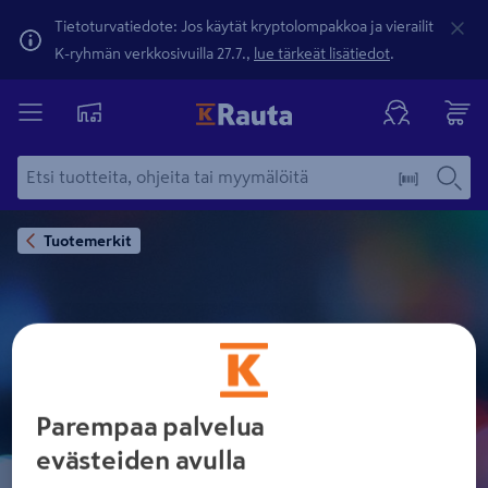
Tietoturvatiedote: Jos käytät kryptolompakkoa ja vierailit
K-ryhmän verkkosivuilla 27.7.,
lue tärkeät lisätiedot
.
Tuotemerkit
JEVEN OY
Parempaa palvelua
evästeiden avulla