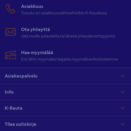
Asiakkuus
Tutustu eri asiakkuusvaihtoehtoihin K-Raudassa.
Ota yhteyttä
Jätä meille palautetta tai lähetä yhteydenottopyyntö.
Hae myymälää
Etsi lähin myymäläsi laajasta myymäläverkostostamme
Asiakaspalvelu
Info
K-Rauta
Tilaa uutiskirje