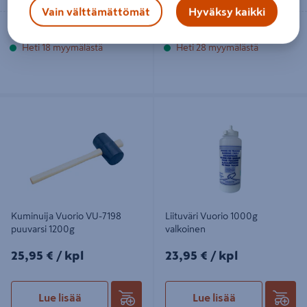
Vain välttämättömät
Hyväksy kaikki
Toimitettavissa
Toimitettavissa
Heti 18 myymälästä
Heti 28 myymälästä
Kuminuija Vuorio VU-7198 puuvarsi
Liituväri Vuorio 1000g valkoinen
1200g
Kuminuija Vuorio VU-7198
Liituväri Vuorio 1000g
puuvarsi 1200g
valkoinen
25,95€/kpl
23,95€/kpl
25,95 €
/ kpl
23,95 €
/ kpl
Lue lisää
Lue lisää