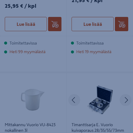
21,95 €
/ kpl
25,95€/kpl
25,95 €
/ kpl
Lue lisää
Lue lisää
Toimitettavissa
Toimitettavissa
Heti 99 myymälästä
Heti 19 myymälästä
Mittakannu Vuorio VU-8423
Timanttisarja E. Vuorio kuivaporaus
nokallinen 3l
28/35/55/73mm
Edellinen
S
Mittakannu Vuorio VU-8423
Timanttisarja E. Vuorio
nokallinen 3l
kuivaporaus 28/35/55/73mm