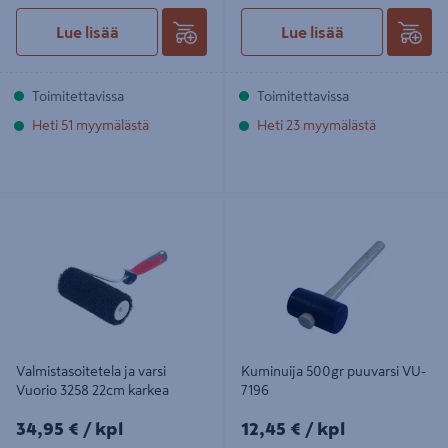
Lue lisää
Lue lisää
Toimitettavissa
Toimitettavissa
Heti 51 myymälästä
Heti 23 myymälästä
Valmistasoitetela ja varsi Vuorio
Kuminuija 500gr puuvarsi VU-7196
3258 22cm karkea
Valmistasoitetela ja varsi
Kuminuija 500gr puuvarsi VU-
Vuorio 3258 22cm karkea
7196
34,95€/kpl
12,45€/kpl
34,95 €
/ kpl
12,45 €
/ kpl