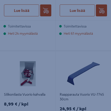
Lue lisää
Lue lisää
Toimitettavissa
Toimitettavissa
Heti 24 myymälästä
Heti 61 myymälästä
Silikonilasta Vuorio kahvalla
Raapparauta Vuorio VU-7745 30cm
Silikonilasta Vuorio kahvalla
Raapparauta Vuorio VU-7745
30cm
8,99€/kpl
8,99 €
/ kpl
24,95€/kpl
24,95 €
/ kpl