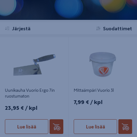
Järjestä
Suodattimet
Uunikauha Vuorio Ergo 7in
Mittaämpäri Vuorio 3l
ruostumaton
Uunikauha Vuorio Ergo 7in
Mittaämpäri Vuorio 3l
ruostumaton
7,99€/kpl
7,99 €
/ kpl
23,95€/kpl
23,95 €
/ kpl
Lue lisää
Lue lisää