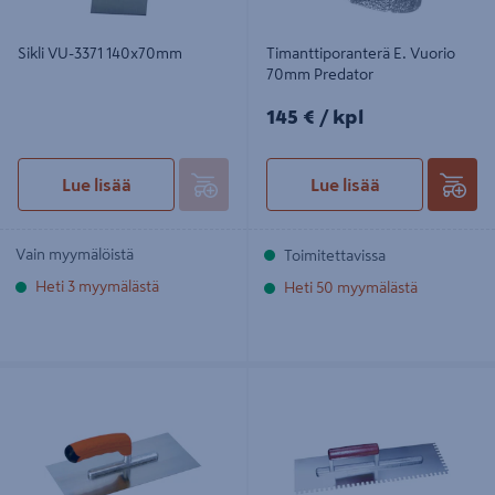
Sikli VU-3371 140x70mm
Timanttiporanterä E. Vuorio
70mm Predator
145€/kpl
145 €
/ kpl
Lue lisää
Lue lisää
Vain myymälöistä
Toimitettavissa
Heti 3 myymälästä
Heti 50 myymälästä
Teräslaatta Vuorio ruostumaton 28
Laastikampa Vuorio VU-4364 40cm
cm
8x8x8mm rst