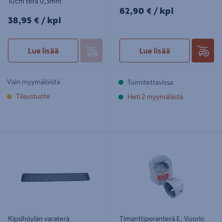
10cm terä 0,3mm
62,90€/kpl
62,90 €
/ kpl
38,95€/kpl
38,95 €
/ kpl
Lue lisää
Lue lisää
Vain myymälöistä
Toimitettavissa
Tilaustuote
Heti 2 myymälästä
Kipsihöylän varaterä
Timanttiporanterä E. Vuorio 73mm
Predator
Kipsihöylän varaterä
Timanttiporanterä E. Vuorio