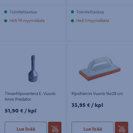
Toimitettavissa
Toimitettavissa
Heti 19 myymälästä
Heti 1 myymälästä
Timanttiporanterä E. Vuorio 6mm
Kipsihierrin Vuorio 14x28 cm
Predator
Timanttiporanterä E. Vuorio
Kipsihierrin Vuorio 14x28 cm
6mm Predator
33,95€/kpl
33,95 €
/ kpl
51,90€/kpl
51,90 €
/ kpl
Lue lisää
Lue lisää