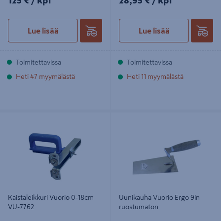
125 €
/ kpl
28,95 €
/ kpl
Lue lisää
Lue lisää
Toimitettavissa
Toimitettavissa
Heti 47 myymälästä
Heti 11 myymälästä
Kaistaleikkuri Vuorio 0-18cm VU-
Uunikauha Vuorio Ergo 9in
7762
ruostumaton
Kaistaleikkuri Vuorio 0-18cm
Uunikauha Vuorio Ergo 9in
VU-7762
ruostumaton