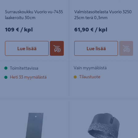
Surrauskoukku Vuorio vu-7435
Valmistasoitelasta Vuorio 3250
laakeroitu 30cm
25cm terä 0,3mm
109€/kpl
61,90€/kpl
109 €
/ kpl
61,90 €
/ kpl
Lue lisää
Lue lisää
Vain myymälöistä
Toimitettavissa
Tilaustuote
Heti 33 myymälästä
Sikli VU-3371 140x70mm
Timanttiporanterä E. Vuorio 70mm
Predator