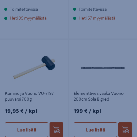
Toimitettavissa
Toimitettavissa
Heti 95 myymälästä
Heti 67 myymälästä
Kuminuija Vuorio VU-7197 puuvarsi
Elementtivesivaaka Vuorio 200cm
700g
Sola Bigred
Kuminuija Vuorio VU-7197
Elementtivesivaaka Vuorio
puuvarsi 700g
200cm Sola Bigred
19,95€/kpl
199€/kpl
19,95 €
/ kpl
199 €
/ kpl
Lue lisää
Lue lisää