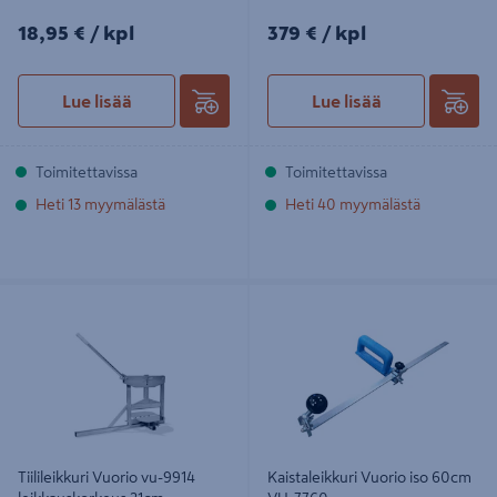
18,95€/kpl
379€/kpl
18,95 €
/ kpl
379 €
/ kpl
Lue lisää
Lue lisää
Toimitettavissa
Toimitettavissa
Heti 13 myymälästä
Heti 40 myymälästä
Tiilileikkuri Vuorio vu-9914
Kaistaleikkuri Vuorio iso 60cm VU-
leikkauskorkeus 21cm
7760
Tiilileikkuri Vuorio vu-9914
Kaistaleikkuri Vuorio iso 60cm