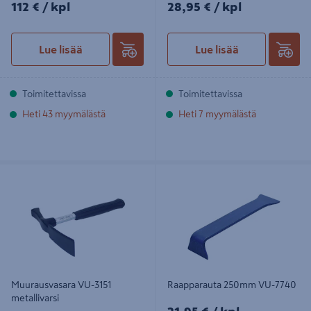
112€/kpl
28,95€/kpl
112 €
/ kpl
28,95 €
/ kpl
Lue lisää
Lue lisää
Toimitettavissa
Toimitettavissa
Heti 43 myymälästä
Heti 7 myymälästä
Muurausvasara VU-3151 metallivarsi
Raapparauta 250mm VU-7740
Muurausvasara VU-3151
Raapparauta 250mm VU-7740
metallivarsi
21,95€/kpl