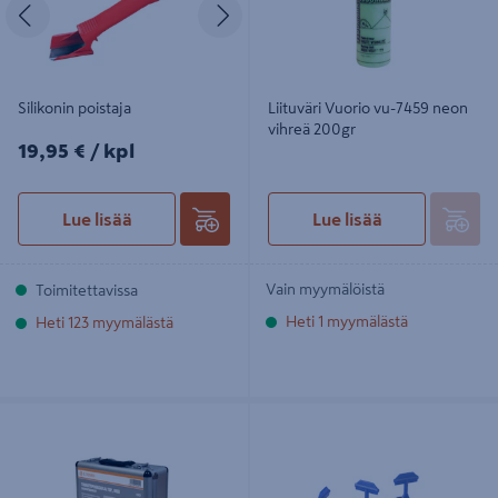
Edellinen
Seuraava
Silikonin poistaja
Liituväri Vuorio vu-7459 neon
vihreä 200gr
19,95€/kpl
19,95 €
/ kpl
Lue lisää
Lue lisää
Vain myymälöistä
Toimitettavissa
Heti 1 myymälästä
Heti 123 myymälästä
Timanttiporasarja E. Vuorio Midi 6
Easytiler-kiinnitin Vuorio vu-4633 3-
terää 20-75mm
12mm 3mm saumavälille