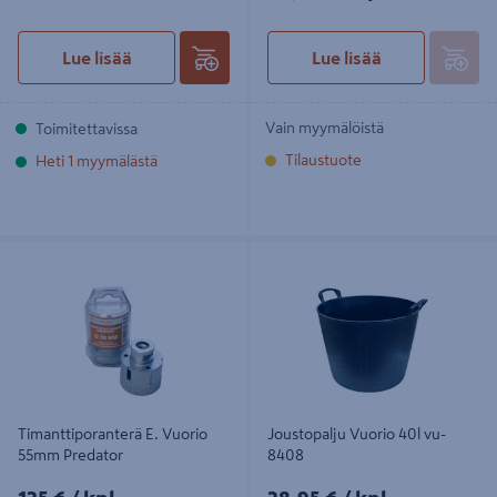
Lue lisää
Lue lisää
Vain myymälöistä
Toimitettavissa
Tilaustuote
Heti 1 myymälästä
Timanttiporanterä E. Vuorio 55mm
Joustopalju Vuorio 40l vu-8408
Predator
Timanttiporanterä E. Vuorio
Joustopalju Vuorio 40l vu-
55mm Predator
8408
125€/kpl
28,95€/kpl