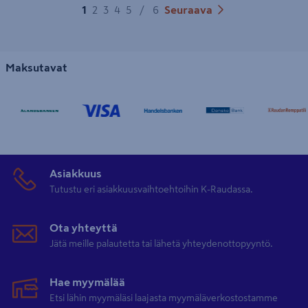
1
2
3
4
5
/
6
Seuraava
Maksutavat
Asiakkuus
Tutustu eri asiakkuusvaihtoehtoihin K-Raudassa.
Ota yhteyttä
Jätä meille palautetta tai lähetä yhteydenottopyyntö.
Hae myymälää
Etsi lähin myymäläsi laajasta myymäläverkostostamme