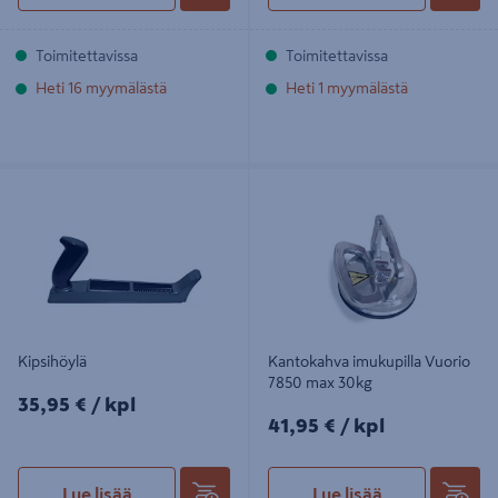
Toimitettavissa
Toimitettavissa
Heti 16 myymälästä
Heti 1 myymälästä
Kipsihöylä
Kantokahva imukupilla Vuorio 7850
max 30kg
Kipsihöylä
Kantokahva imukupilla Vuorio
7850 max 30kg
35,95€/kpl
35,95 €
/ kpl
41,95€/kpl
41,95 €
/ kpl
Lue lisää
Lue lisää