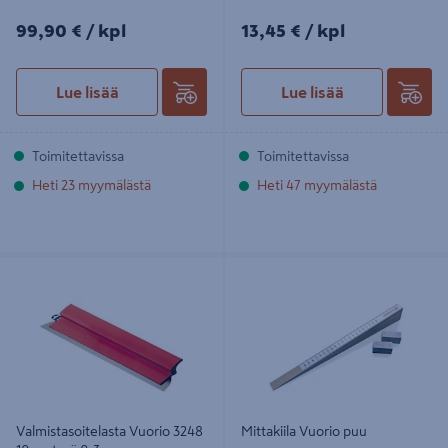
99,90€/kpl
13,45€/kpl
99,90 €
/ kpl
13,45 €
/ kpl
Lue lisää
Lue lisää
Toimitettavissa
Toimitettavissa
Heti 23 myymälästä
Heti 47 myymälästä
Valmistasoitelasta Vuorio 3248 10cm
Mittakiila Vuorio puu
terä 0,3mm
Valmistasoitelasta Vuorio 3248
Mittakiila Vuorio puu