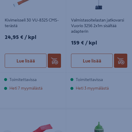
Kivimeisseli 30 VU-8325 CMS-
Valmistasoitelastan jatkovarsi
terästä
Vuorio 3256 2x1m sisältää
adapterin
24,95€/kpl
24,95 €
/ kpl
159€/kpl
159 €
/ kpl
Lue lisää
Lue lisää
Toimitettavissa
Toimitettavissa
Heti 7 myymälästä
Heti 3 myymälästä
Silikonin poistaja
Liituväri Vuorio vu-7459 neon vihreä
200gr