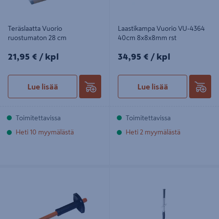
Teräslaatta Vuorio
Laastikampa Vuorio VU-4364
ruostumaton 28 cm
40cm 8x8x8mm rst
21,95€/kpl
34,95€/kpl
21,95 €
/ kpl
34,95 €
/ kpl
Lue lisää
Lue lisää
Toimitettavissa
Toimitettavissa
Heti 10 myymälästä
Heti 2 myymälästä
Kivimeisseli 30 VU-8325 CMS-
Valmistasoitelastan jatkovarsi
terästä
Vuorio 3256 2x1m sisältää adapterin