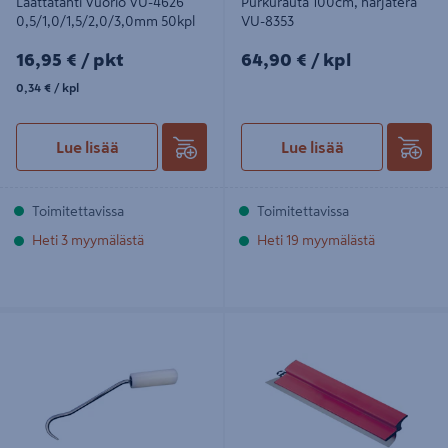
Laattatähti Vuorio VU-4626
Purkurauta 100cm, harjaterä
0,5/1,0/1,5/2,0/3,0mm 50kpl
VU-8353
16,95€/pkt
64,90€/kpl
16,95 €
/ pkt
64,90 €
/ kpl
0,34€/kpl
0,34 €
/ kpl
Lue lisää
Lue lisää
Toimitettavissa
Toimitettavissa
Heti 3 myymälästä
Heti 19 myymälästä
Surrauskoukku Vuorio vu-7435
Valmistasoitelasta Vuorio 3250 25cm
laakeroitu 30cm
terä 0,3mm