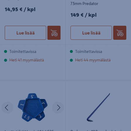
73mm Predator
14,95€/kpl
14,95 €
/ kpl
149€/kpl
149 €
/ kpl
Lue lisää
Lue lisää
Toimitettavissa
Toimitettavissa
Heti 41 myymälästä
Heti 44 myymälästä
Laattatähti Vuorio VU-4626
Purkurauta 100cm, harjaterä VU-
0,5/1,0/1,5/2,0/3,0mm 50kpl
8353
Edellinen
Seuraava