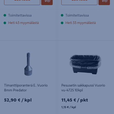
Toimitettavissa
Toimitettavissa
Heti 43 myymälästä
Heti 33 myymälästä
Timanttiporanterä E. Vuorio 8mm
Pesusetin sakkapussi Vuorio vu-
Predator
4725 10kpl
Timanttiporanterä E. Vuorio
Pesusetin sakkapussi Vuorio
8mm Predator
vu-4725 10kpl
52,90€/kpl
11,45€/pkt
52,90 €
/ kpl
11,45 €
/ pkt
1,15€/kpl
1,15 €
/ kpl