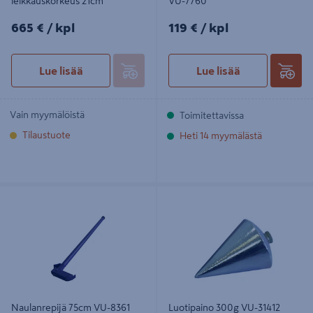
leikkauskorkeus 21cm
VU-7760
665€/kpl
119€/kpl
665 €
/ kpl
119 €
/ kpl
Lue lisää
Lue lisää
Vain myymälöistä
Toimitettavissa
Tilaustuote
Heti 14 myymälästä
Naulanrepijä 75cm VU-8361
Luotipaino 300g VU-31412
Naulanrepijä 75cm VU-8361
Luotipaino 300g VU-31412