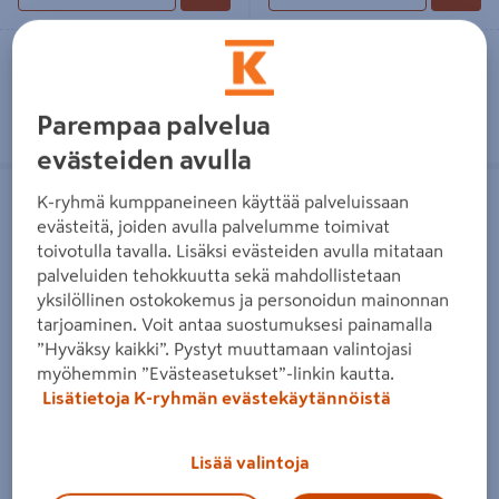
Toimitettavissa
Toimitettavissa
Heti 49 myymälästä
Heti 93 myymälästä
Parempaa palvelua
evästeiden avulla
Uppolämmitin Vuorio
Mitta-ämpäri Vuorio 10 l
K-ryhmä kumppaneineen käyttää palveluissaan
evästeitä, joiden avulla palvelumme toimivat
toivotulla tavalla. Lisäksi evästeiden avulla mitataan
palveluiden tehokkuutta sekä mahdollistetaan
yksilöllinen ostokokemus ja personoidun mainonnan
tarjoaminen. Voit antaa suostumuksesi painamalla
”Hyväksy kaikki”. Pystyt muuttamaan valintojasi
Uppolämmitin Vuorio
Mitta-ämpäri Vuorio 10 l
myöhemmin ”Evästeasetukset”-linkin kautta.
Lisätietoja K-ryhmän evästekäytännöistä
199€/kpl
12,95€/kpl
199 €
/ kpl
12,95 €
/ kpl
Lisää valintoja
Lue lisää
Lue lisää