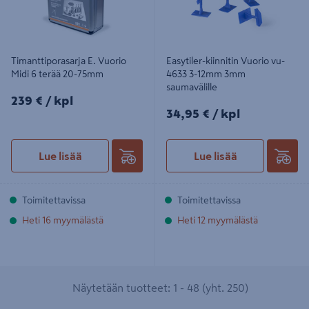
Timanttiporasarja E. Vuorio
Easytiler-kiinnitin Vuorio vu-
Midi 6 terää 20-75mm
4633 3-12mm 3mm
saumavälille
239€/kpl
239 €
/ kpl
34,95€/kpl
34,95 €
/ kpl
Lue lisää
Lue lisää
Toimitettavissa
Toimitettavissa
Heti 16 myymälästä
Heti 12 myymälästä
Näytetään tuotteet: 1 - 48 (yht. 250)