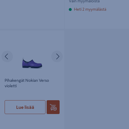
Vain myymälöistä
Heti 2 myymälästä
Pihakengät Nokian Verso violetti
Edellinen
Seuraava
Pihakengät Nokian Verso
violetti
Lue lisää