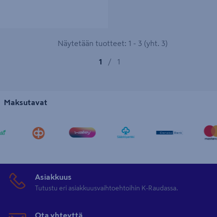
Näytetään tuotteet: 1 - 3 (yht. 3)
1
/
1
Maksutavat
Asiakkuus
Tutustu eri asiakkuusvaihtoehtoihin K-Raudassa.
Ota yhteyttä