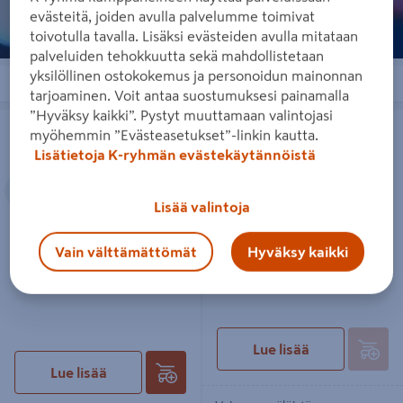
evästeitä, joiden avulla palvelumme toimivat
toivotulla tavalla. Lisäksi evästeiden avulla mitataan
palveluiden tehokkuutta sekä mahdollistetaan
yksilöllinen ostokokemus ja personoidun mainonnan
Järjestä
Suodattimet
tarjoaminen. Voit antaa suostumuksesi painamalla
”Hyväksy kaikki”. Pystyt muuttamaan valintojasi
Pihakengät Nokian Verso vihreä
Koristehöyhenet Verso värimix 10g
myöhemmin ”Evästeasetukset”-linkin kautta.
Lisätietoja K-ryhmän evästekäytännöistä
Edellinen
Seuraava
Lisää valintoja
Vain välttämättömät
Hyväksy kaikki
Pihakengät Nokian Verso
Koristehöyhenet Verso värimix
vihreä
10g
Lue lisää
Lue lisää