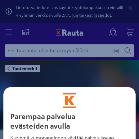
Tietoturvatiedote: Jos käytät kryptolompakkoa ja vierailit
K-ryhmän verkkosivuilla 27.7.,
lue tärkeät lisätiedot
.
Tuotemerkit
VERSO
Parempaa palvelua
evästeiden avulla
K-ryhmä kumppaneineen käyttää palveluissaan