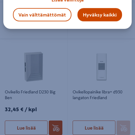
Toimitettavissa
Toimitettavissa
Vain välttämättömät
Hyväksy kaikki
Tilaustuote
Heti 9 myymälästä
Ovikello Friedland D230 Big Ben
Ovikellopainike libra+ d930 langaton
Friedland
Ovikello Friedland D230 Big
Ovikellopainike libra+ d930
Ben
langaton Friedland
32,45€/kpl
32,45 €
/ kpl
Lue lisää
Lue lisää