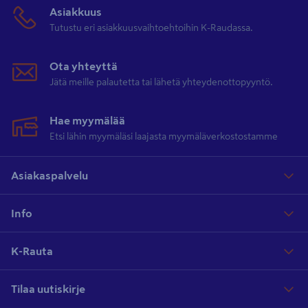
Asiakkuus
Tutustu eri asiakkuusvaihtoehtoihin K-Raudassa.
Ota yhteyttä
Jätä meille palautetta tai lähetä yhteydenottopyyntö.
Hae myymälää
Etsi lähin myymäläsi laajasta myymäläverkostostamme
Asiakaspalvelu
Info
K-Rauta
Tilaa uutiskirje