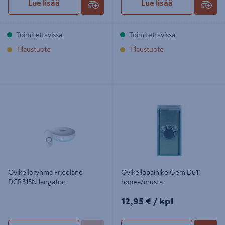
Lue lisää
Lue lisää
Toimitettavissa
Toimitettavissa
Tilaustuote
Tilaustuote
Ovikelloryhmä Friedland DCR315N
Ovikellopainike Gem D611
langaton
hopea/musta
Ovikelloryhmä Friedland
Ovikellopainike Gem D611
DCR315N langaton
hopea/musta
12,95€/kpl
12,95 €
/ kpl