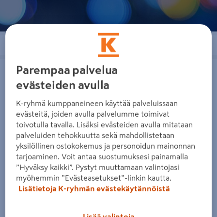
Järjestä
Suodattimet
Ovikellopainike Friedland D680
Ovikello Friedland D3230 Big Ben
Parempaa palvelua
Quadra valkoinen muovi
muuntajalla
evästeiden avulla
K-ryhmä kumppaneineen käyttää palveluissaan
evästeitä, joiden avulla palvelumme toimivat
toivotulla tavalla. Lisäksi evästeiden avulla mitataan
palveluiden tehokkuutta sekä mahdollistetaan
Ovikellopainike Friedland
Ovikello Friedland D3230 Big
yksilöllinen ostokokemus ja personoidun mainonnan
D680 Quadra valkoinen muovi
Ben muuntajalla
tarjoaminen. Voit antaa suostumuksesi painamalla
”Hyväksy kaikki”. Pystyt muuttamaan valintojasi
11,95€/kpl
43,95€/kpl
11,95 €
/ kpl
43,95 €
/ kpl
myöhemmin ”Evästeasetukset”-linkin kautta.
Lisätietoja K-ryhmän evästekäytännöistä
Lue lisää
Lue lisää
Lisää valintoja