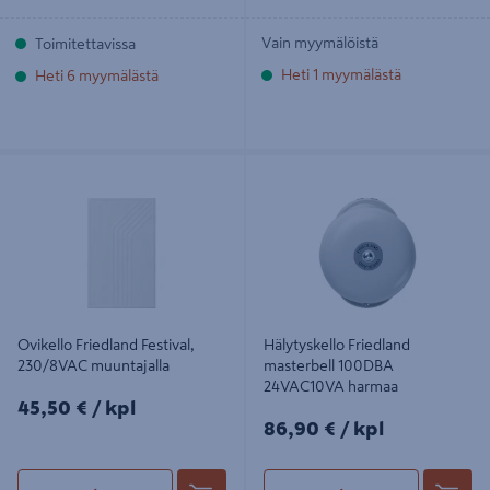
Vain myymälöistä
Toimitettavissa
Heti 1 myymälästä
Heti 6 myymälästä
Ovikello Friedland Festival,
Hälytyskello Friedland masterbell
230/8VAC muuntajalla
100DBA 24VAC10VA harmaa
Ovikello Friedland Festival,
Hälytyskello Friedland
230/8VAC muuntajalla
masterbell 100DBA
24VAC10VA harmaa
45,50€/kpl
45,50 €
/ kpl
86,90€/kpl
86,90 €
/ kpl