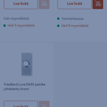
Lue lisää
Lue lisää
Vain myymälöistä
Toimitettavissa
Heti 3 myymälästä
Heti 9 myymälästä
Friedland Luna D630 painike
johdotettu kromi
Friedland Luna D630 painike
johdotettu kromi
Lue lisää