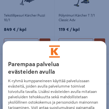
Tekstiilipesuri Kärcher Puzzi
Pölynimuri Kärcher T 7/1
10/1
Classic Adv
849€/kpl
119€/kpl
849 €
/ kpl
119 €
/ kpl
Lue lisää
Lue lisää
Toimitettavissa
Toimitettavissa
Parempaa palvelua
Heti 8 myymälästä
Heti 6 myymälästä
evästeiden avulla
K-ryhmä kumppaneineen käyttää palveluissaan
evästeitä, joiden avulla palvelumme toimivat
Lattiasuulakepaketti Kärcher Puzzi
Märkä-kuivaimuri Kärcher NT 22/1
toivotulla tavalla. Lisäksi evästeiden avulla mitataan
8/1 -tekstiilipesuriin 240mm
Ap Te L
palveluiden tehokkuutta sekä mahdollistetaan
yksilöllinen ostokokemus ja personoidun mainonnan
Edellinen
Seuraava
Edellinen
S
tarjoaminen. Voit antaa suostumuksesi painamalla