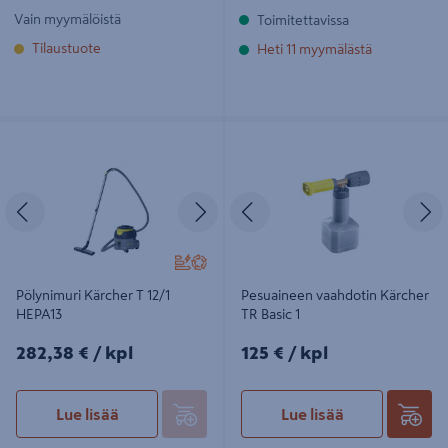
Vain myymälöistä
Toimitettavissa
Tilaustuote
Heti 11 myymälästä
Pölynimuri Kärcher T 12/1 HEPA13
Pesuaineen vaahdotin Kärcher TR
Basic 1
Edellinen
Seuraava
Edellinen
S
Pölynimuri Kärcher T 12/1
Pesuaineen vaahdotin Kärcher
HEPA13
TR Basic 1
282,38€/kpl
125€/kpl
282,38 €
/ kpl
125 €
/ kpl
Lue lisää
Lue lisää