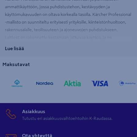
ammattikäyttöön, jossa puhdistustehon, kestävyyden ja
käyttömukavuuden on oltava korkealla tasolla. Kärcher Professional
‑mallisto on suunniteltu erityisesti yrityksille, kiinteistönhuoltoon,
rakennusalalle, teollisuuteen ja ajoneuvojen puhdistukseen.
Laitteet on rakennettu kestämään jatkuvaa käyttöä, ja ne
hyödyntävät ammattitason komponentteja, jotka varmistavat
Lue lisää
laitteille pitkän käyttöiän. Professional‑tuotteissa korostuvat myös
ergonomia ja tehokkuus, jotta työskentely olisi sujuvaa pitkilläkin
Maksutavat
työrupeamilla. Kärcher Professional ‑mallistoon kuuluu laaja
valikoima lisävarusteita ja pesuaineita, joiden avulla laitteet voidaan
räätälöidä eri käyttökohteisiin. K-Raudasta saat Kärcher Professional
-siivouskoneet useissa eri malleissa, jotka yhdessä muodostavat
järjestelmällisen ja tehokkaan puhdistusratkaisun ammattilaisille.
Asiakkuus
Kärcher Puzzi puhdistaa kokolattiamatot ja verhoilut
Tutustu eri asiakkuusvaihtoehtoihin K-Raudassa.
Professional-mallistoon kuuluva Kärcher Puzzi ‑tekstiilipesurit on
Ota yhteyttä
suunniteltu teolliseen käyttöön. Kärcher Puzzi soveltuu esimerkiksi