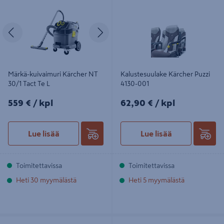
Tact Te L
001
Edellinen
Seuraava
Märkä-kuivaimuri Kärcher NT
Kalustesuulake Kärcher Puzzi
30/1 Tact Te L
4130-001
559€/kpl
62,90€/kpl
559 €
/ kpl
62,90 €
/ kpl
Lue lisää
Lue lisää
Toimitettavissa
Toimitettavissa
Heti 30 myymälästä
Heti 5 myymälästä
Vedenpehmennysaine Kärcher RM
Suihkuputki Kärcher Power Control