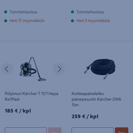
Toimitettavissa
Toimitettavissa
Heti 17 myymälästä
Heti 3 myymälästä
Pölyimuri Kärcher T 11/1 Hepa
Korkeapaineletku painepesuriin
Re!Plast
Kärcher DN6 15m
Edellinen
Seuraava
Pölyimuri Kärcher T 11/1 Hepa
Korkeapaineletku
Re!Plast
painepesuriin Kärcher DN6
15m
185€/kpl
185 €
/ kpl
259€/kpl
259 €
/ kpl