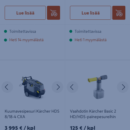
Lue lisää
Lue lisää
Toimitettavissa
Toimitettavissa
Heti 14 myymälästä
Heti 1 myymälästä
Kuumavesipesuri Kärcher HDS
Vaahdotin Kärcher Basic 2 HD/HDS-
8/18-4 CXA
painepesureihin
Edellinen
Seuraava
Edellinen
S
Kuumavesipesuri Kärcher HDS
Vaahdotin Kärcher Basic 2
8/18-4 CXA
HD/HDS-painepesureihin
3995€/kpl
125€/kpl
3 995 €
/ kpl
125 €
/ kpl