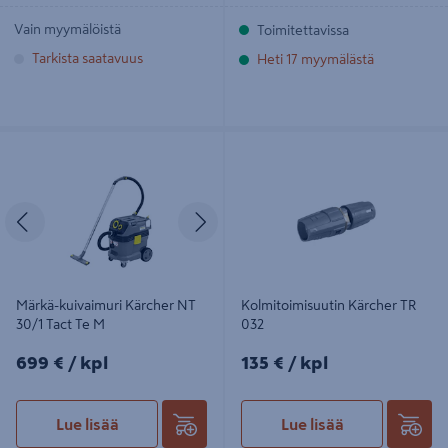
Vain myymälöistä
Toimitettavissa
Tarkista saatavuus
Heti 17 myymälästä
Märkä-kuivaimuri Kärcher NT 30/1
Kolmitoimisuutin Kärcher TR 032
Tact Te M
Edellinen
Seuraava
Märkä-kuivaimuri Kärcher NT
Kolmitoimisuutin Kärcher TR
30/1 Tact Te M
032
699€/kpl
135€/kpl
699 €
/ kpl
135 €
/ kpl
Lue lisää
Lue lisää