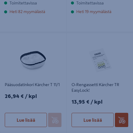
Toimitettavissa
Toimitettavissa
Heti 82 myymälästä
Heti 19 myymälästä
Pääsuodatinkori Kärcher T 11/1
O-Rengassetti Kärcher TR
EasyLock!
Pääsuodatinkori Kärcher T 11/1
O-Rengassetti Kärcher TR
EasyLock!
26,94€/kpl
26,94 €
/ kpl
13,95€/kpl
13,95 €
/ kpl
Lue lisää
Lue lisää