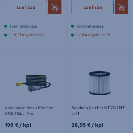
Lue lisää
Lue lisää
Toimitettavissa
Toimitettavissa
Heti 11 myymälästä
Heti 4 myymälästä
Korkeapaineletku Kärcher DN8
Suodatin Kärcher NT 22/1 NT 22/1
315bar 10m
Korkeapaineletku Kärcher
Suodatin Kärcher NT 22/1 NT
DN8 315bar 10m
22/1
199€/kpl
28,95€/kpl
199 €
/ kpl
28,95 €
/ kpl