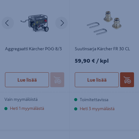
Edellinen
Seuraava
Aggregaatti Kärcher PGG 8/3
Suutinsarja Kärcher FR 30 CL
59,90€/kpl
59,90 €
/ kpl
Lue lisää
Lue lisää
Vain myymälöistä
Toimitettavissa
Heti 1 myymälästä
Heti 3 myymälästä
Märkä-kuivaimuri Kärcher NT 30/1
Kalustesuulake Kärcher Puzzi 4130-