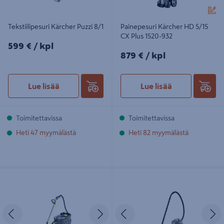
Tekstiilipesuri Kärcher Puzzi 8/1
Painepesuri Kärcher HD 5/15
CX Plus 1520-932
599€/kpl
599 €
/ kpl
879€/kpl
879 €
/ kpl
Lue lisää
Lue lisää
Toimitettavissa
Toimitettavissa
Heti 47 myymälästä
Heti 82 myymälästä
Tekstiilipesuri Kärcher Puzzi 10/1
Pölynimuri Kärcher T 7/1 Classic Adv
Edellinen
Seuraava
Edellinen
S