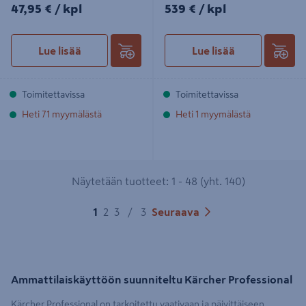
47,95€/kpl
539€/kpl
47,95 €
/ kpl
539 €
/ kpl
Lue lisää
Lue lisää
Toimitettavissa
Toimitettavissa
Heti 71 myymälästä
Heti 1 myymälästä
Näytetään tuotteet: 1 - 48 (yht. 140)
1
2
3
/
3
Seuraava
Ammattilaiskäyttöön suunniteltu Kärcher Professional
Kärcher Professional on tarkoitettu vaativaan ja päivittäiseen