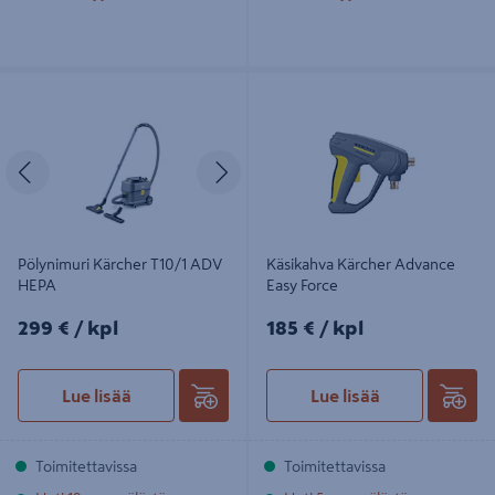
Pölynimuri Kärcher T10/1 ADV HEPA
Käsikahva Kärcher Advance Easy
Force
Edellinen
Seuraava
Pölynimuri Kärcher T10/1 ADV
Käsikahva Kärcher Advance
HEPA
Easy Force
299€/kpl
185€/kpl
299 €
/ kpl
185 €
/ kpl
Lue lisää
Lue lisää
Toimitettavissa
Toimitettavissa