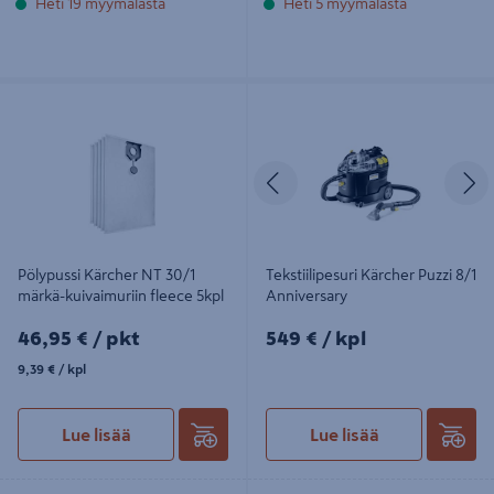
Heti 19 myymälästä
Heti 5 myymälästä
Pölypussi Kärcher NT 30/1 märkä-
Tekstiilipesuri Kärcher Puzzi 8/1
kuivaimuriin fleece 5kpl
Anniversary
Edellinen
S
Pölypussi Kärcher NT 30/1
Tekstiilipesuri Kärcher Puzzi 8/1
märkä-kuivaimuriin fleece 5kpl
Anniversary
46,95€/pkt
549€/kpl
46,95 €
/ pkt
549 €
/ kpl
9,39€/kpl
9,39 €
/ kpl
Lue lisää
Lue lisää