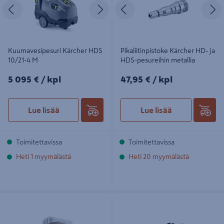
Edellinen
Seuraava
Edellinen
S
Kuumavesipesuri Kärcher HDS
Pikaliitinpistoke Kärcher HD- ja
10/21-4 M
HDS-pesureihin metallia
5095€/kpl
47,95€/kpl
5 095 €
/ kpl
47,95 €
/ kpl
Lue lisää
Lue lisää
Toimitettavissa
Toimitettavissa
Heti 1 myymälästä
Heti 20 myymälästä
Pölypussi Kärcher NT 22/1 fleece
Jatkoliitin Kärcher
5kpl
korkeapaineletkuihin