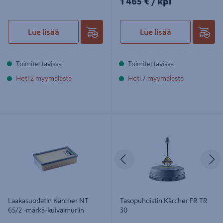
1 465 €
/ kpl
Lue lisää
Lue lisää
Toimitettavissa
Toimitettavissa
Heti 2 myymälästä
Heti 7 myymälästä
Laakasuodatin Kärcher NT 65/2 -
Tasopuhdistin Kärcher FR TR 30
märkä-kuivaimuriin
Edellinen
S
Laakasuodatin Kärcher NT
Tasopuhdistin Kärcher FR TR
65/2 -märkä-kuivaimuriin
30