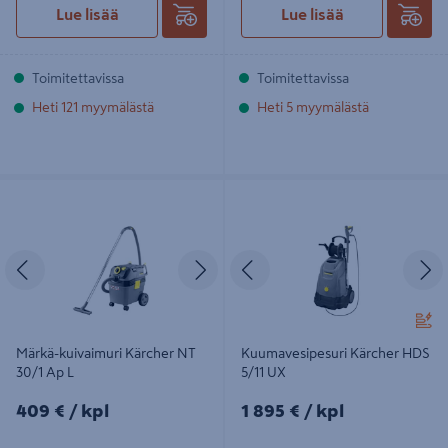
Lue lisää
Lue lisää
Toimitettavissa
Toimitettavissa
Heti 121 myymälästä
Heti 5 myymälästä
Märkä-kuivaimuri Kärcher NT 30/1
Kuumavesipesuri Kärcher HDS 5/11
Ap L
UX
Edellinen
Seuraava
Edellinen
S
Märkä-kuivaimuri Kärcher NT
Kuumavesipesuri Kärcher HDS
30/1 Ap L
5/11 UX
409€/kpl
1895€/kpl
409 €
/ kpl
1 895 €
/ kpl