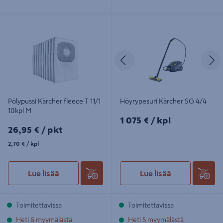
Pölypussi Kärcher fleece T 11/1 10kpl
Höyrypesuri Kärcher SG 4/4
M
Edellinen
S
Pölypussi Kärcher fleece T 11/1
Höyrypesuri Kärcher SG 4/4
10kpl M
1075€/kpl
1 075 €
/ kpl
26,95€/pkt
26,95 €
/ pkt
2,70€/kpl
2,70 €
/ kpl
Lue lisää
Lue lisää
Toimitettavissa
Toimitettavissa
Heti 6 myymälästä
Heti 5 myymälästä