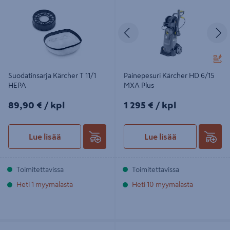
Plus
Edellinen
S
Suodatinsarja Kärcher T 11/1
Painepesuri Kärcher HD 6/15
HEPA
MXA Plus
89,90€/kpl
1295€/kpl
89,90 €
/ kpl
1 295 €
/ kpl
Lue lisää
Lue lisää
Toimitettavissa
Toimitettavissa
Heti 1 myymälästä
Heti 10 myymälästä
Aggregaatti Kärcher PGG 8/3
Suutinsarja Kärcher FR 30 CL