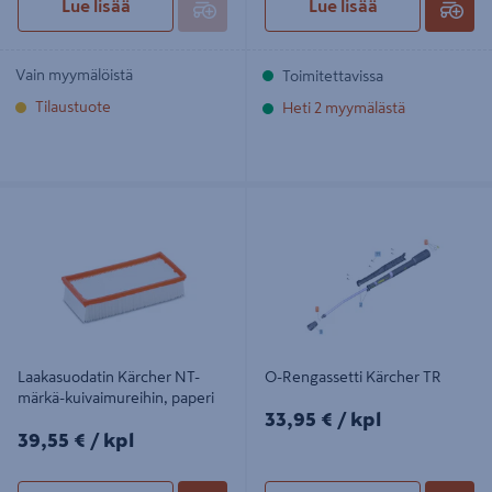
Lue lisää
Lue lisää
Vain myymälöistä
Toimitettavissa
Tilaustuote
Heti 2 myymälästä
Laakasuodatin Kärcher NT-märkä-
O-Rengassetti Kärcher TR
kuivaimureihin, paperi
Laakasuodatin Kärcher NT-
O-Rengassetti Kärcher TR
märkä-kuivaimureihin, paperi
33,95€/kpl
33,95 €
/ kpl
39,55€/kpl
39,55 €
/ kpl