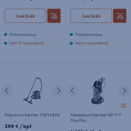
Lue lisää
Lue lisää
Toimitettavissa
Toimitettavissa
Heti 15 myymälästä
Heti 4 myymälästä
Pölynimuri Kärcher T15/1 HEPA
Painepesuri Kärcher HD 7/17 Mxa
Plus
Edellinen
Seuraava
Edellinen
S
Pölynimuri Kärcher T15/1 HEPA
Painepesuri Kärcher HD 7/17
Mxa Plus
399€/kpl
399 €
/ kpl
1465€/kpl