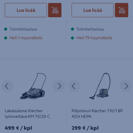
Lue lisää
Lue lisää
Toimitettavissa
Toimitettavissa
Heti 1 myymälästä
Heti 79 myymälästä
Lakaisukone Kärcher työnnettävä
Pölynimuri Kärcher T10/1 BP ADV
KM 70/20 C
HEPA
Edellinen
Seuraava
Edellinen
S
Lakaisukone Kärcher
Pölynimuri Kärcher T10/1 BP
työnnettävä KM 70/20 C
ADV HEPA
499€/kpl
299€/kpl
499 €
/ kpl
299 €
/ kpl