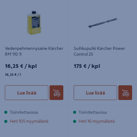
110 1l
25
Vedenpehmennysaine Kärcher
Suihkuputki Kärcher Power
RM 110 1l
Control 25
16,25€/kpl
175€/kpl
16,25 €
/ kpl
175 €
/ kpl
16,25€/l
16,25 €
/ l
Lue lisää
Lue lisää
Toimitettavissa
Toimitettavissa
Heti 105 myymälästä
Heti 16 myymälästä