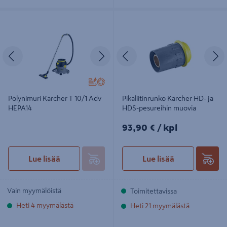
Pölynimuri Kärcher T 10/1 Adv
Pikaliitinrunko Kärcher HD- ja HDS-
HEPA14
pesureihin muovia
Edellinen
Seuraava
Edellinen
S
Pölynimuri Kärcher T 10/1 Adv
Pikaliitinrunko Kärcher HD- ja
HEPA14
HDS-pesureihin muovia
93,90€/kpl
93,90 €
/ kpl
Lue lisää
Lue lisää
Vain myymälöistä
Toimitettavissa
Heti 4 myymälästä
Heti 21 myymälästä