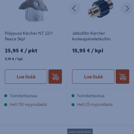
Edellinen
S
Pölypussi Kärcher NT 22/1
Jatkoliitin Kärcher
fleece 5kpl
korkeapaineletkuihin
25,95€/pkt
15,95€/kpl
25,95 €
/ pkt
15,95 €
/ kpl
5,19€/kpl
5,19 €
/ kpl
Lue lisää
Lue lisää
Toimitettavissa
Toimitettavissa
Heti 110 myymälästä
Heti 25 myymälästä
Suodatinsarja Kärcher T 11/1 HEPA
Painepesuri Kärcher HD 6/15 MXA
Lue tuotetesti