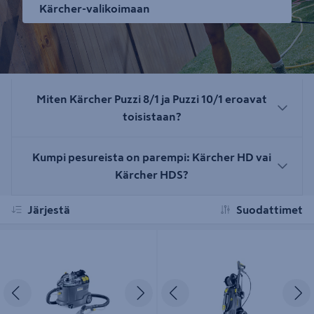
Kärcher-valikoimaan
Miten Kärcher Puzzi 8/1 ja Puzzi 10/1 eroavat
toisistaan?
Kumpi pesureista on parempi: Kärcher HD vai
Kärcher HDS?
Järjestä
Suodattimet
Tekstiilipesuri Kärcher Puzzi 8/1
Painepesuri Kärcher HD 5/15 CX
Plus 1520-932
Edellinen
Seuraava
Edellinen
S