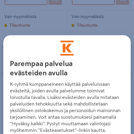
Vain myymälöistä
Vain myymälöistä
Tilaustuote
Tilaustuote
Karabiinihaka Nite Ize Carabiner
Magneettinen avainkotelo Nite Ize
Slidelock #2 musta
HideOut
Parempaa palvelua
Edellinen
Seuraava
Edellinen
S
evästeiden avulla
K-ryhmä kumppaneineen käyttää palveluissaan
evästeitä, joiden avulla palvelumme toimivat
toivotulla tavalla. Lisäksi evästeiden avulla mitataan
Karabiinihaka Nite Ize
Magneettinen avainkotelo
palveluiden tehokkuutta sekä mahdollistetaan
Carabiner Slidelock #2 musta
Nite Ize HideOut
yksilöllinen ostokokemus ja personoidun mainonnan
5,45€/kpl
13,95€/kpl
5,45 €
/ kpl
13,95 €
/ kpl
tarjoaminen. Voit antaa suostumuksesi painamalla
”Hyväksy kaikki”. Pystyt muuttamaan valintojasi
myöhemmin ”Evästeasetukset”-linkin kautta.