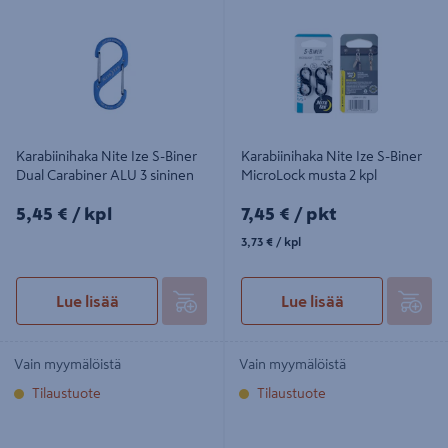
Carabiner ALU 3 sininen
MicroLock musta 2 kpl
Karabiinihaka Nite Ize S-Biner
Karabiinihaka Nite Ize S-Biner
Dual Carabiner ALU 3 sininen
MicroLock musta 2 kpl
5,45€/kpl
7,45€/pkt
5,45 €
/ kpl
7,45 €
/ pkt
3,73€/kpl
3,73 €
/ kpl
Lue lisää
Lue lisää
Vain myymälöistä
Vain myymälöistä
Tilaustuote
Tilaustuote