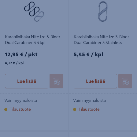
Karabiinihaka Nite Ize S-Biner
Karabiinihaka Nite Ize S-Biner
Dual Carabiner 3 3 kpl
Dual Carabiner 3 Stainless
12,95€/pkt
5,45€/kpl
12,95 €
/ pkt
5,45 €
/ kpl
4,32€/kpl
4,32 €
/ kpl
Lue lisää
Lue lisää
Vain myymälöistä
Vain myymälöistä
Tilaustuote
Tilaustuote
Karabiinihaka Nite Ize S-Biner Dual
Karabiinihaka Nite Ize S-Biner