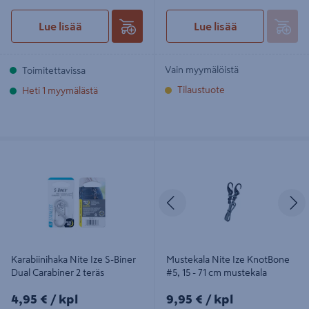
Lue lisää
Lue lisää
Vain myymälöistä
Toimitettavissa
Tilaustuote
Heti 1 myymälästä
Karabiinihaka Nite Ize S-Biner Dual
Mustekala Nite Ize KnotBone #5, 15
Carabiner 2 teräs
- 71 cm mustekala
Edellinen
S
Karabiinihaka Nite Ize S-Biner
Mustekala Nite Ize KnotBone
Dual Carabiner 2 teräs
#5, 15 - 71 cm mustekala
4,95€/kpl
9,95€/kpl
4,95 €
/ kpl
9,95 €
/ kpl