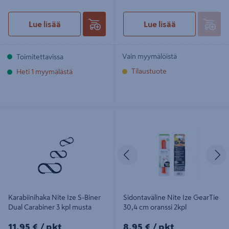
Lue lisää
Lue lisää
Vain myymälöistä
Toimitettavissa
Tilaustuote
Heti 1 myymälästä
Karabiinihaka Nite Ize S-Biner Dual
Sidontaväline Nite Ize GearTie 30,4
Carabiner 3 kpl musta
cm oranssi 2kpl
Edellinen
S
Karabiinihaka Nite Ize S-Biner
Sidontaväline Nite Ize GearTie
Dual Carabiner 3 kpl musta
30,4 cm oranssi 2kpl
11,95€/pkt
8,95€/pkt
11,95 €
/ pkt
8,95 €
/ pkt