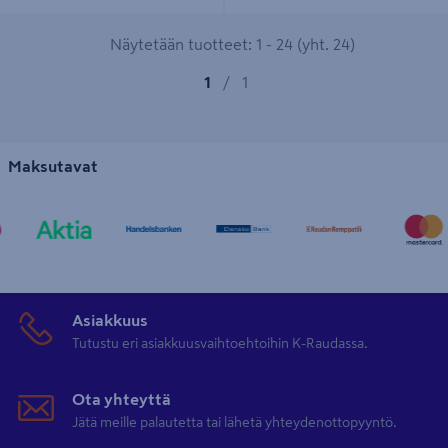
Näytetään tuotteet: 1 - 24 (yht. 24)
1
/
1
Maksutavat
Asiakkuus
Tutustu eri asiakkuusvaihtoehtoihin K-Raudassa.
Ota yhteyttä
Jätä meille palautetta tai lähetä yhteydenottopyyntö.