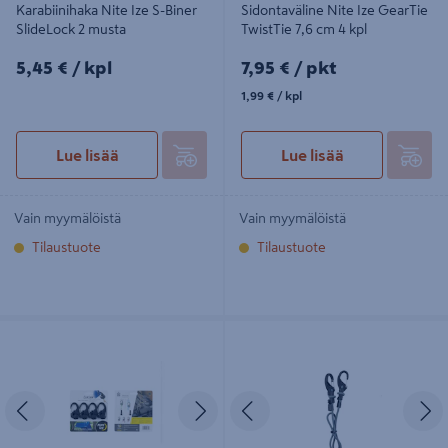
Karabiinihaka Nite Ize S-Biner
Sidontaväline Nite Ize GearTie
SlideLock 2 musta
TwistTie 7,6 cm 4 kpl
5,45€/kpl
7,95€/pkt
5,45 €
/ kpl
7,95 €
/ pkt
1,99€/kpl
1,99 €
/ kpl
Lue lisää
Lue lisää
Vain myymälöistä
Vain myymälöistä
Tilaustuote
Tilaustuote
Narunkiristäjä Nite Ize CamJam
Mustekala Nite Ize KnotBone #9, 25
muovia 4 kpl
- 122 cm mustekala
Edellinen
Seuraava
Edellinen
S