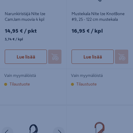
Narunkiristäjä Nite Ize
Mustekala Nite Ize KnotBone
CamJam muovia 4 kpl
#9, 25 - 122 cm mustekala
14,95€/pkt
16,95€/kpl
14,95 €
/ pkt
16,95 €
/ kpl
3,74€/kpl
3,74 €
/ kpl
Lue lisää
Lue lisää
Vain myymälöistä
Vain myymälöistä
Tilaustuote
Tilaustuote
Narunkiristäjä Nite Ize CamJam XT
Karabiinihaka Nite Ize S-Biner Dual
ALU
Carabiner ALU 3 oranssi
Edellinen
Seuraava