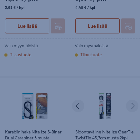
3,98€/kpl
4,48€/kpl
3,98 €
/ kpl
4,48 €
/ kpl
Lue lisää
Lue lisää
Vain myymälöistä
Vain myymälöistä
Tilaustuote
Tilaustuote
Karabiinihaka Nite Ize S-Biner Dual
Sidontaväline Nite Ize GearTie
Carabiner 3 musta
TwistTie 45,7cm musta 2kpl
Edellinen
S
Karabiinihaka Nite Ize S-Biner
Sidontaväline Nite Ize GearTie
Dual Carabiner 3 musta
TwistTie 45,7cm musta 2kpl