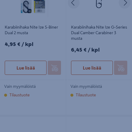
Karabiinihaka Nite Ize S-Biner
Karabiinihaka Nite Ize G-Series
Dual 2 musta
Dual Camber Carabiner 3
musta
4,95€/kpl
4,95 €
/ kpl
6,45€/kpl
6,45 €
/ kpl
Lue lisää
Lue lisää
Vain myymälöistä
Vain myymälöistä
Tilaustuote
Tilaustuote
Karabiinihaka Nite Ize S-Biner Dual
Karabiinihaka Nite Ize S-Biner Dual
Carabiner 3 3 kpl
Carabiner 3 Stainless