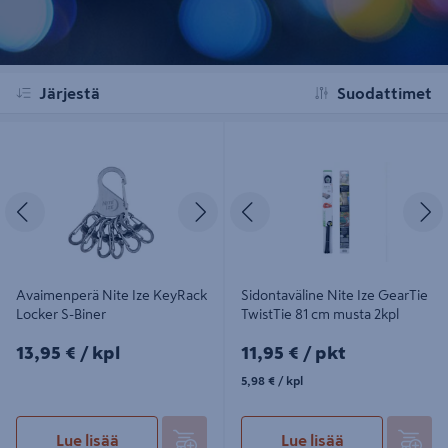
Järjestä
Suodattimet
Avaimenperä Nite Ize KeyRack
Sidontaväline Nite Ize GearTie
Locker S-Biner
TwistTie 81 cm musta 2kpl
Edellinen
Seuraava
Edellinen
S
Avaimenperä Nite Ize KeyRack
Sidontaväline Nite Ize GearTie
Locker S-Biner
TwistTie 81 cm musta 2kpl
13,95€/kpl
11,95€/pkt
13,95 €
/ kpl
11,95 €
/ pkt
5,98€/kpl
5,98 €
/ kpl
Lue lisää
Lue lisää