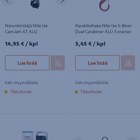
Narunkiristäjä Nite Ize
Karabiinihaka Nite Ize S-Biner
CamJam XT ALU
Dual Carabiner ALU 3 oranssi
14,95€/kpl
5,45€/kpl
14,95 €
/ kpl
5,45 €
/ kpl
Lue lisää
Lue lisää
Vain myymälöistä
Vain myymälöistä
Tilaustuote
Tilaustuote
Karabiinihaka Nite Ize S-Biner Dual 2
Karabiinihaka Nite Ize G-Series Dual
musta
Camber Carabiner 3 musta
Edellinen
S