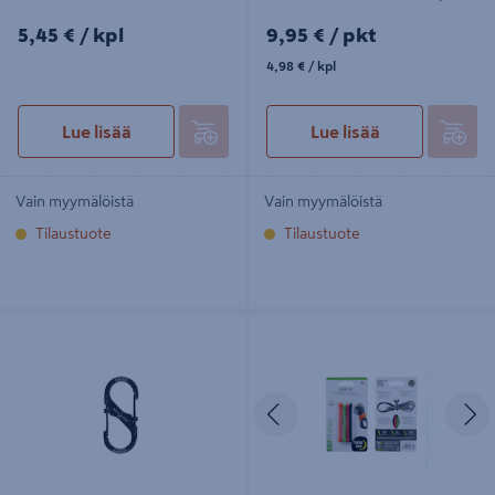
5,45€/kpl
9,95€/pkt
5,45 €
/ kpl
9,95 €
/ pkt
4,98€/kpl
4,98 €
/ kpl
Lue lisää
Lue lisää
Vain myymälöistä
Vain myymälöistä
Tilaustuote
Tilaustuote
Karabiinihaka Nite Ize S-Biner
Sidontaväline Nite Ize GearTie
SlideLock 2 musta
TwistTie 7,6 cm 4 kpl
Edellinen
S