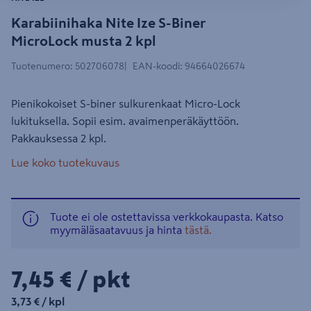
Karabiinihaka Nite Ize S-Biner
MicroLock musta 2 kpl
Tuotenumero
:
502706078
EAN-koodi
:
94664026674
Pienikokoiset S-biner sulkurenkaat Micro-Lock
lukituksella. Sopii esim. avaimenperäkäyttöön.
Pakkauksessa 2 kpl.
Lue koko tuotekuvaus
Tuote ei ole ostettavissa verkkokaupasta. Katso
myymäläsaatavuus ja hinta
tästä.
7,45€/pkt
7,45 €
/ pkt
3,73€/kpl
3,73 €
/ kpl