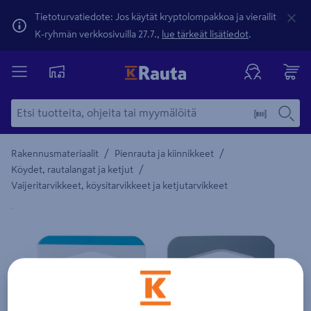
Tietoturvatiedote: Jos käytät kryptolompakkoa ja vierailit
K-ryhmän verkkosivuilla 27.7.,
lue tärkeät lisätiedot
.
/
/
Rakennusmateriaalit
Pienrauta ja kiinnikkeet
/
Köydet, rautalangat ja ketjut
Vaijeritarvikkeet, köysitarvikkeet ja ketjutarvikkeet
Yksityiskohtainen kuvaus löytyy Tuotteen kuvaus -maamerki