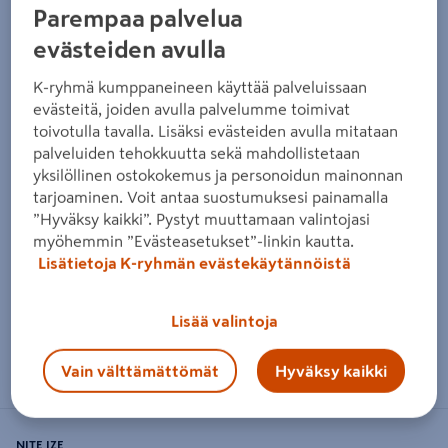
Parempaa palvelua
evästeiden avulla
K-ryhmä kumppaneineen käyttää palveluissaan
evästeitä, joiden avulla palvelumme toimivat
toivotulla tavalla. Lisäksi evästeiden avulla mitataan
palveluiden tehokkuutta sekä mahdollistetaan
yksilöllinen ostokokemus ja personoidun mainonnan
tarjoaminen. Voit antaa suostumuksesi painamalla
”Hyväksy kaikki”. Pystyt muuttamaan valintojasi
myöhemmin ”Evästeasetukset”-linkin kautta.
Lisätietoja K-ryhmän evästekäytännöistä
Lisää valintoja
Zoomaa kuvaa sormilla kosketusnäytöllä
Vain välttämättömät
Hyväksy kaikki
NITE IZE