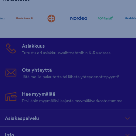
Asiakkuus
Tutustu eri asiakkuusvaihtoehtoihin K-Raudassa.
Ota yhteyttä
Jätä meille palautetta tai lähetä yhteydenottopyyntö.
Hae myymälää
Etsi lähin myymäläsi laajasta myymäläverkostostamme
Asiakaspalvelu
Info