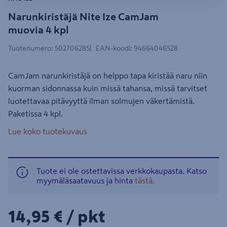
Narunkiristäjä Nite Ize CamJam
muovia 4 kpl
Tuotenumero
:
502706285
EAN-koodi
:
94664046528
CamJam narunkiristäjä on helppo tapa kiristää naru niin
kuorman sidonnassa kuin missä tahansa, missä tarvitset
luotettavaa pitävyyttä ilman solmujen väkertämistä.
Paketissa 4 kpl.
Lue koko tuotekuvaus
Tuote ei ole ostettavissa verkkokaupasta. Katso
myymäläsaatavuus ja hinta
tästä.
14,95€/pkt
14,95 €
/ pkt