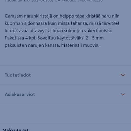
Tuotenumero
:
502706285
EAN-koodi
:
94664046528
CamJam narunkiristäjä on helppo tapa kiristää naru niin
kuorman sidonnassa kuin missä tahansa, missä tarvitset
luotettavaa pitävyyttä ilman solmujen väkertämistä.
Paketissa 4 kpl. Soveltuu käytettäväksi 2 - 5 mm
paksuisten narujen kanssa. Materiaali muovia.
Tuotetiedot
Asiakasarviot
Maksutavat