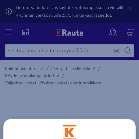
Tietoturvatiedote: Jos käytät kryptolompakkoa ja vierailit
K-ryhmän verkkosivuilla 27.7.,
lue tärkeät lisätiedot
.
/
/
Rakennusmateriaalit
Pienrauta ja kiinnikkeet
/
Köydet, rautalangat ja ketjut
Vaijeritarvikkeet, köysitarvikkeet ja ketjutarvikkeet
Yksityiskohtainen kuvaus löytyy Tuotteen kuvaus -maamerki