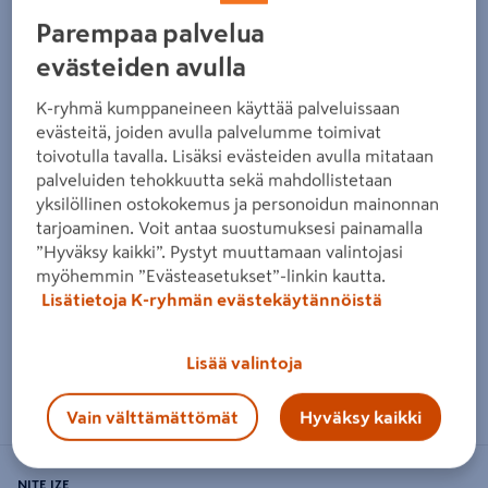
Parempaa palvelua
Edellinen
Seura
evästeiden avulla
K-ryhmä kumppaneineen käyttää palveluissaan
evästeitä, joiden avulla palvelumme toimivat
toivotulla tavalla. Lisäksi evästeiden avulla mitataan
palveluiden tehokkuutta sekä mahdollistetaan
yksilöllinen ostokokemus ja personoidun mainonnan
tarjoaminen. Voit antaa suostumuksesi painamalla
”Hyväksy kaikki”. Pystyt muuttamaan valintojasi
myöhemmin ”Evästeasetukset”-linkin kautta.
Lisätietoja K-ryhmän evästekäytännöistä
Lisää valintoja
Zoomaa kuvaa sormilla kosketusnäytöllä
Vain välttämättömät
Hyväksy kaikki
NITE IZE