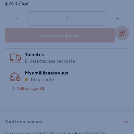
3,74€/kpl
3,74 €
/ kpl
1 tuotetta
Määrä
−
+
Lisää ostoskoriin
Toimitus
Ei ostettavissa verkosta
Myymäläsaatavuus
Tilaustuote
Valitse myymälä
Tuotteen kuvaus