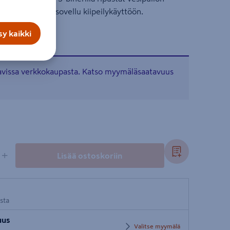
vyölenkkiin. Ei sovellu kiipeilykäyttöön.
y kaikki
tavissa verkkokaupasta. Katso myymäläsaatavuus
+
Lisää ostoskoriin
osta
uus
Valitse myymälä