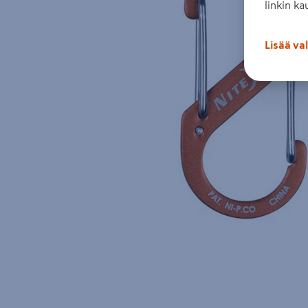
linkin ka
Lisää va