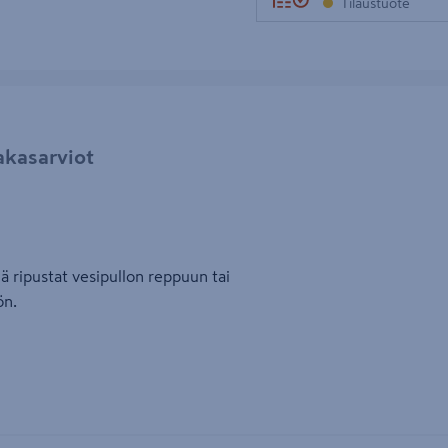
Tilaustuote
akasarviot
ä ripustat vesipullon reppuun tai
ön.