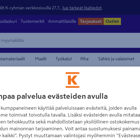
lit K-ryhmän verkkosivuilla 27.7.,
lue tärkeät lisätiedot
.
ssilaskuri
Tuotemerkit
Ammattilaisille
Tarjoukset
Outlet
ntamateriaalit
Maalit
Työkalut
Piha
Sähkö ja valaisimet
/
rautalangat ja ketjut
Vaijeritarvikkeet, köysitarvikkeet ja ketjutarvikke
maamerkistä
NITE IZE
paa palvelua evästeiden avulla
Karabiinihaka Nit
kumppaneineen käyttää palveluissaan evästeitä, joiden avulla
Carabiner ALU 3 
me toimivat toivotulla tavalla. Lisäksi evästeiden avulla mitata
den tehokkuutta sekä mahdollistetaan yksilöllinen ostokokemus 
Tuotenumero
:
502706281
EA
dun mainonnan tarjoaminen. Voit antaa suostumuksesi painama
 kaikki”. Pystyt muuttamaan valintojasi myöhemmin ”Evästease
Laadukas alumiininen S-bine