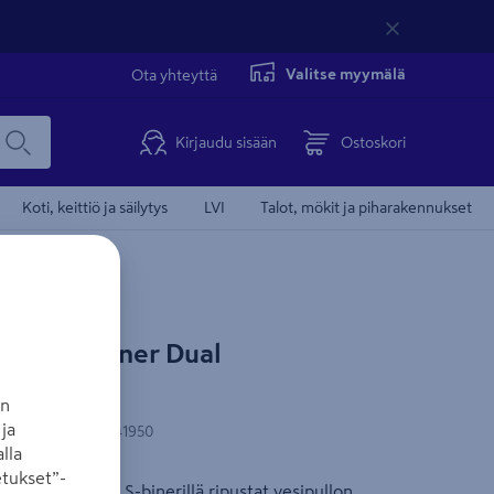
Valitse myymälä
Ota yhteyttä
Kirjaudu sisään
Ostoskori
Koti, keittiö ja säilytys
LVI
Talot, mökit ja piharakennukset
et
e Ize S-Biner Dual
oranssi
an
ja
N-koodi
:
94664041950
lla
tukset”-
r sulkurengas. S-binerillä ripustat vesipullon