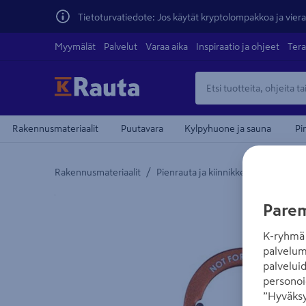
Tietoturvatiedote: Jos käytät kryptolompakkoa ja vierai
Myymälät
Palvelut
Varaa aika
Inspiraatio ja ohjeet
Tera
Rakennusmateriaalit
Puutavara
Kylpyhuone ja sauna
Pi
/
/
Rakennusmateriaalit
Pienrauta ja kiinnikkeet
Köydet, 
Yksityiskohtainen kuvaus löytyy Tuotteen kuvaus -
Parem
K-ryhmä 
palvelum
palvelui
personoi
”Hyväksy