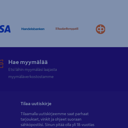
Hae myymälää
Etsi lähin myymäläsi laajasta
myymäläverkostostamme
Tilaa uutiskirje
Tilaamalla uutiskirjeemme saat parhaat
tarjoukset, vinkit ja ohjeet suoraan
sähköpostiisi. Sinun pitää olla yli 18-vuotias