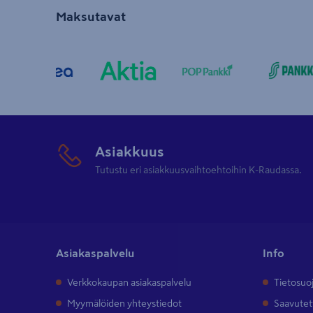
Maksutavat
Asiakkuus
Tutustu eri asiakkuusvaihtoehtoihin K-Raudassa.
Asiakaspalvelu
Info
Verkkokaupan asiakaspalvelu
Tietosuo
Myymälöiden yhteystiedot
Saavutet