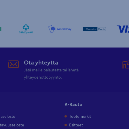
Ota yhteyttä
Jätä meille palautetta tai lähetä
yhteydenottopyyntö.
K-Rauta
jaseloste
Tuotemerkit
tavuusseloste
Esitteet