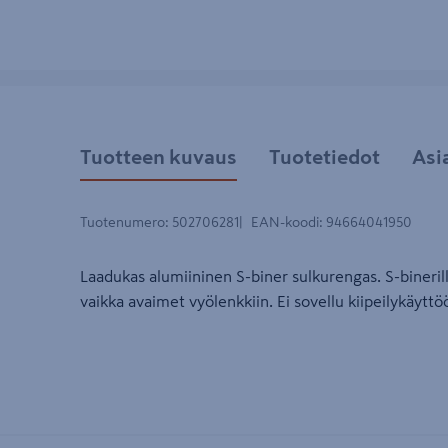
Tuotteen kuvaus
Tuotetiedot
Asi
Tuotenumero
:
502706281
EAN-koodi
:
94664041950
Laadukas alumiininen S-biner sulkurengas. S-binerill
vaikka avaimet vyölenkkiin. Ei sovellu kiipeilykäyttö