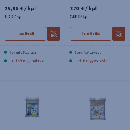
24,95€/kpl
7,70€/kpl
24,95 €
/ kpl
7,70 €
/ kpl
3,12€/kg
3,85€/kg
3,12 €
/ kg
3,85 €
/ kg
Lue lisää
Lue lisää
Toimitettavissa
Toimitettavissa
Heti 39 myymälästä
Heti 6 myymälästä
Auringonkukansiemen Osku
Kaura Osku 8kg
kuorittu 8kg