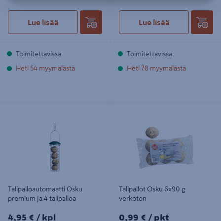
Lue lisää
Lue lisää
Toimitettavissa
Toimitettavissa
Heti 54 myymälästä
Heti 78 myymälästä
Talipalloautomaatti Osku premium
Talipallot Osku 6x90 g verkoton
ja 4 talipalloa
Talipalloautomaatti Osku
Talipallot Osku 6x90 g
premium ja 4 talipalloa
verkoton
4,95€/kpl
0,99€/pkt
4,95 €
/ kpl
0,99 €
/ pkt