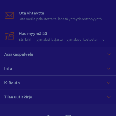
Ota yhteyttä
Jätä meille palautetta tai lähetä yhteydenottopyyntö.
Hae myymälää
Etsi lähin myymäläsi laajasta myymäläverkostostamme
Asiakaspalvelu
Info
K-Rauta
Tilaa uutiskirje