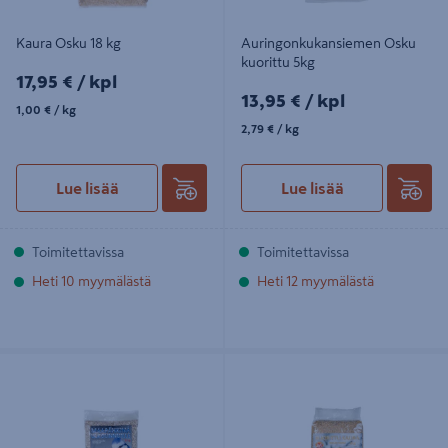
Kaura Osku 18 kg
Auringonkukansiemen Osku
kuorittu 5kg
17,95€/kpl
17,95 €
/ kpl
13,95€/kpl
13,95 €
/ kpl
1,00€/kg
1,00 €
/ kg
2,79€/kg
2,79 €
/ kg
Lue lisää
Lue lisää
Toimitettavissa
Toimitettavissa
Heti 10 myymälästä
Heti 12 myymälästä
Maapähkinä Osku ulkolinnuille 5kg
Kaura Osku kuoreton 2kg