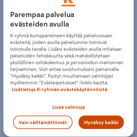
Lue lisää
Lue lisää
Parempaa palvelua
Toimitettavissa
Toimitettavissa
evästeiden avulla
Heti 4 myymälästä
Heti 14 myymälästä
K-ryhmä kumppaneineen käyttää palveluissaan
evästeitä, joiden avulla palvelumme toimivat
toivotulla tavalla. Lisäksi evästeiden avulla mitataan
palveluiden tehokkuutta sekä mahdollistetaan
Siemenseos Osku ulkolinnuille 4kg
Talipallosanko Osku 90g verkoton
sangossa 30kpl
yksilöllinen ostokokemus ja personoidun mainonnan
tarjoaminen. Voit antaa suostumuksesi painamalla
”Hyväksy kaikki”. Pystyt muuttamaan valintojasi
myöhemmin ”Evästeasetukset”-linkin kautta.
Lisätietoja K-ryhmän evästekäytännöistä
Siemenseos Osku ulkolinnuille
Talipallosanko Osku 90g
Lisää valintoja
4kg
verkoton sangossa 30kpl
6,95€/kpl
6,95€/kpl
Vain välttämättömät
Hyväksy kaikki
6,95 €
/ kpl
6,95 €
/ kpl
1,74€/kg
2,57€/kg
1,74 €
/ kg
2,57 €
/ kg