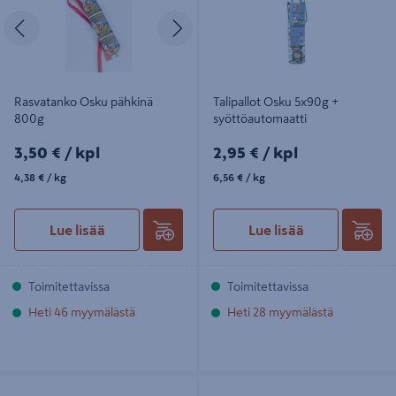
Edellinen
Seuraava
Rasvatanko Osku pähkinä
Talipallot Osku 5x90g +
800g
syöttöautomaatti
3,50€/kpl
2,95€/kpl
3,50 €
/ kpl
2,95 €
/ kpl
4,38€/kg
6,56€/kg
4,38 €
/ kg
6,56 €
/ kg
Lue lisää
Lue lisää
Toimitettavissa
Toimitettavissa
Heti 46 myymälästä
Heti 28 myymälästä
Auringonkukansiemen Osku 7kg
Rasvakäpy Osku 330g