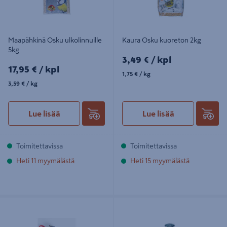
Maapähkinä Osku ulkolinnuille
Kaura Osku kuoreton 2kg
5kg
3,49€/kpl
3,49 €
/ kpl
17,95€/kpl
17,95 €
/ kpl
1,75€/kg
1,75 €
/ kg
3,59€/kg
3,59 €
/ kg
Lue lisää
Lue lisää
Toimitettavissa
Toimitettavissa
Heti 11 myymälästä
Heti 15 myymälästä
Rasvatanko Osku pähkinä 800g
Talipallot Osku 5x90g +
syöttöautomaatti