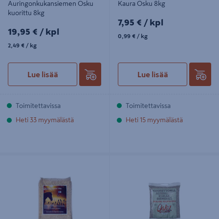
Auringonkukansiemen Osku
Kaura Osku 8kg
kuorittu 8kg
7,95€/kpl
7,95 €
/ kpl
19,95€/kpl
19,95 €
/ kpl
0,99€/kg
0,99 €
/ kg
2,49€/kg
2,49 €
/ kg
Lue lisää
Lue lisää
Toimitettavissa
Toimitettavissa
Heti 33 myymälästä
Heti 15 myymälästä
Kaura Osku 18 kg
Auringonkukansiemen Osku
kuorittu 5kg