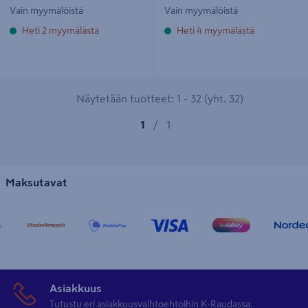
Vain myymälöistä
Vain myymälöistä
Heti 2 myymälästä
Heti 4 myymälästä
Näytetään tuotteet: 1 - 32 (yht. 32)
1
/
1
Maksutavat
Asiakkuus
Tutustu eri asiakkuusvaihtoehtoihin K-Raudassa.