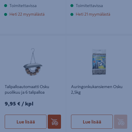
Toimitettavissa
Toimitettavissa
Heti 22 myymälästä
Heti 21 myymälästä
Talipalloautomaatti Osku puolikuu ja
Auringonkukansiemen Osku 2,5kg
6 talipalloa
Talipalloautomaatti Osku
Auringonkukansiemen Osku
puolikuu ja 6 talipalloa
2,5kg
9,95€/kpl
9,95 €
/ kpl
Lue lisää
Lue lisää