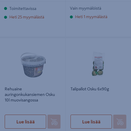
Vain myymälöistä
Toimitettavissa
Heti 1 myymälästä
Heti 25 myymälästä
Rehuaine auringonkukansiemen
Talipallot Osku 6x90g
Osku 10l muovisangossa
Rehuaine
Talipallot Osku 6x90g
auringonkukansiemen Osku
10l muovisangossa
Lue lisää
Lue lisää