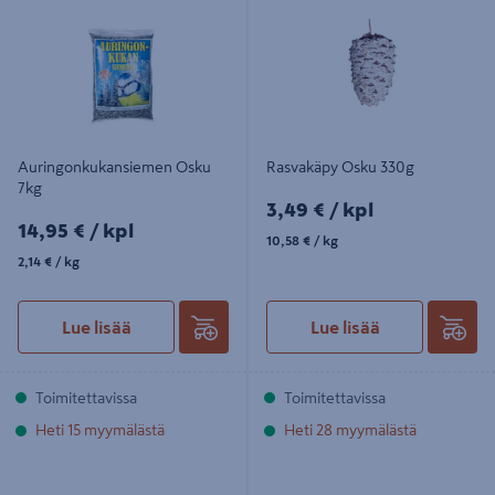
Auringonkukansiemen Osku
Rasvakäpy Osku 330g
7kg
3,49€/kpl
3,49 €
/ kpl
14,95€/kpl
14,95 €
/ kpl
10,58€/kg
10,58 €
/ kg
2,14€/kg
2,14 €
/ kg
Lue lisää
Lue lisää
Toimitettavissa
Toimitettavissa
Heti 15 myymälästä
Heti 28 myymälästä