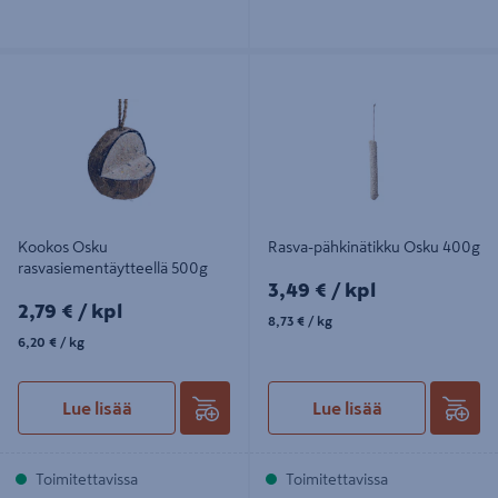
Kookos Osku rasvasiementäytteellä
Rasva-pähkinätikku Osku 400g
500g
Kookos Osku
Rasva-pähkinätikku Osku 400g
rasvasiementäytteellä 500g
3,49€/kpl
3,49 €
/ kpl
2,79€/kpl
2,79 €
/ kpl
8,73€/kg
8,73 €
/ kg
6,20€/kg
6,20 €
/ kg
Lue lisää
Lue lisää
Toimitettavissa
Toimitettavissa