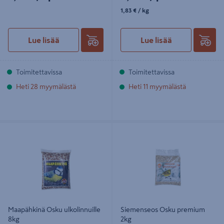
1,83€/kg
1,83 €
/ kg
Lue lisää
Lue lisää
Toimitettavissa
Toimitettavissa
Heti 28 myymälästä
Heti 11 myymälästä
Maapähkinä Osku ulkolinnuille 8kg
Siemenseos Osku premium 2kg
Maapähkinä Osku ulkolinnuille
Siemenseos Osku premium
8kg
2kg