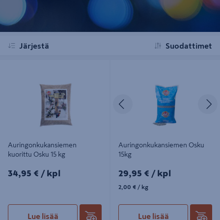
Järjestä
Suodattimet
Auringonkukansiemen kuorittu
Auringonkukansiemen Osku 15kg
Osku 15 kg
Edellinen
S
Auringonkukansiemen
Auringonkukansiemen Osku
kuorittu Osku 15 kg
15kg
34,95€/kpl
29,95€/kpl
34,95 €
/ kpl
29,95 €
/ kpl
2,00€/kg
2,00 €
/ kg
Lue lisää
Lue lisää