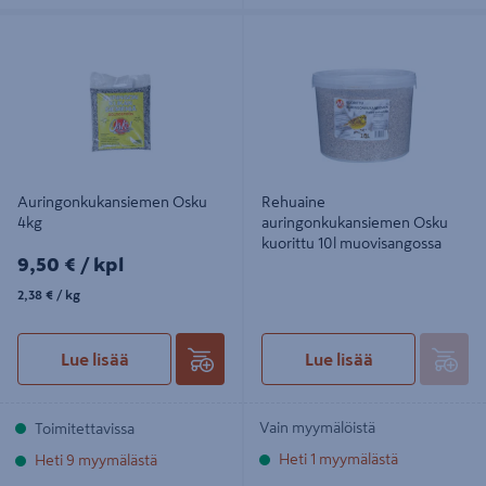
Auringonkukansiemen Osku 4kg
Rehuaine auringonkukansiemen
Osku kuorittu 10l muovisangossa
Auringonkukansiemen Osku
Rehuaine
4kg
auringonkukansiemen Osku
kuorittu 10l muovisangossa
9,50€/kpl
9,50 €
/ kpl
2,38€/kg
2,38 €
/ kg
Lue lisää
Lue lisää
Vain myymälöistä
Toimitettavissa
Heti 1 myymälästä
Heti 9 myymälästä