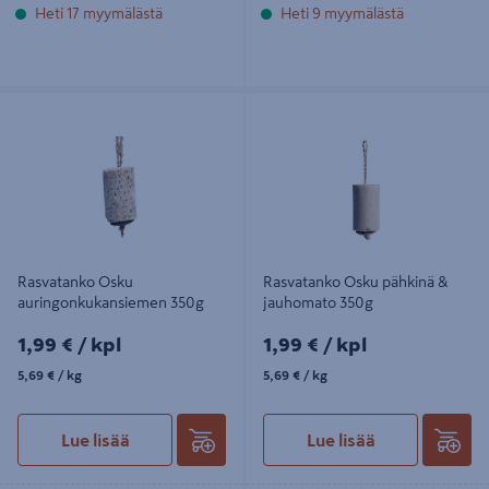
Heti 17 myymälästä
Heti 9 myymälästä
Rasvatanko Osku
Rasvatanko Osku pähkinä &
auringonkukansiemen 350g
jauhomato 350g
Rasvatanko Osku
Rasvatanko Osku pähkinä &
auringonkukansiemen 350g
jauhomato 350g
1,99€/kpl
1,99€/kpl
1,99 €
/ kpl
1,99 €
/ kpl
5,69€/kg
5,69€/kg
5,69 €
/ kg
5,69 €
/ kg
Lue lisää
Lue lisää