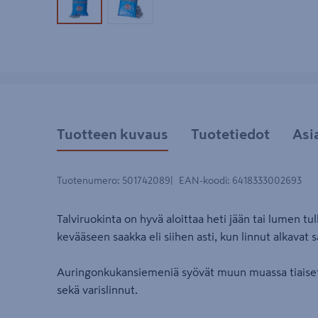
Tuotekuva 1
Tuotekuva 2
Tuotteen kuvaus
Tuotetiedot
Asi
Tuotenumero
:
501742089
EAN-koodi
:
6418333002693
Talviruokinta on hyvä aloittaa heti jään tai lumen tull
kevääseen saakka eli siihen asti, kun linnut alkavat
Auringonkukansiemeniä syövät muun muassa tiaiset,
sekä varislinnut.