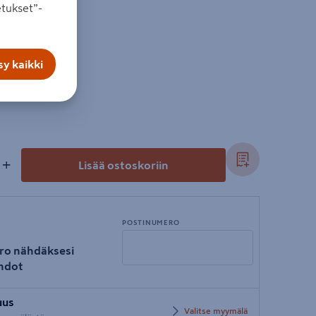
tukset”-
ke.
y kaikki
+
Lisää ostoskoriin
POSTINUMERO
ro nähdäksesi
hdot
Syötä
uus
postinumero
Valitse myymälä