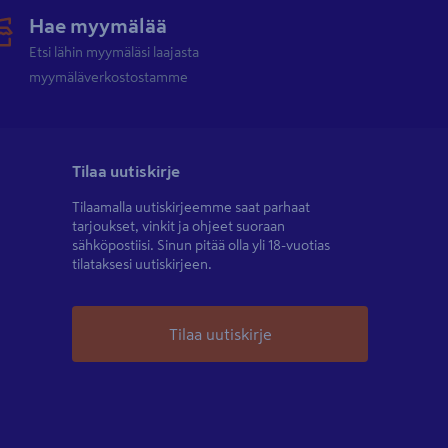
Hae myymälää
Etsi lähin myymäläsi laajasta
myymäläverkostostamme
Tilaa uutiskirje
Tilaamalla uutiskirjeemme saat parhaat
tarjoukset, vinkit ja ohjeet suoraan
sähköpostiisi. Sinun pitää olla yli 18-vuotias
tilataksesi uutiskirjeen.
Tilaa uutiskirje