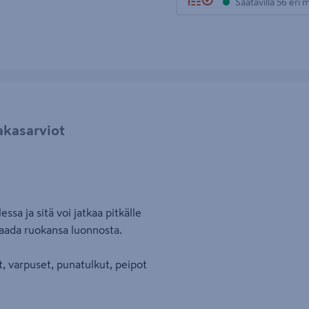
Saatavilla 56 eri
akasarviot
essa ja sitä voi jatkaa pitkälle
 saada ruokansa luonnosta.
 varpuset, punatulkut, peipot