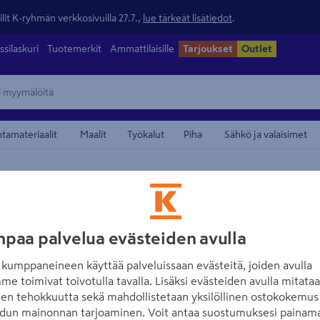
lit K-ryhmän verkkosivuilla 27.7.,
lue tärkeät lisätiedot
.
ssilaskuri
Tuotemerkit
Ammattilaisille
Tarjoukset
Outlet
ntamateriaalit
Maalit
Työkalut
Piha
Sähkö ja valaisimet
unruoat
maamerkistä
OSKU
Auringonkukans
paa palvelua evästeiden avulla
Tuotenumero
:
501742089
EA
kumppaneineen käyttää palveluissaan evästeitä, joiden avulla
me toimivat toivotulla tavalla. Lisäksi evästeiden avulla mitata
5.0
1 arvostel
den tehokkuutta sekä mahdollistetaan yksilöllinen ostokokemus 
Raidallinen auringonkukans
dun mainonnan tarjoaminen. Voit antaa suostumuksesi painama