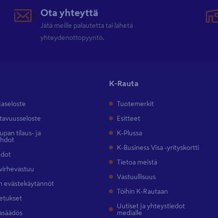
Ota yhteyttä
Jätä meille palautetta tai lähetä
yhteydenottopyyntö.
K-Rauta
jaseloste
Tuotemerkit
tavuusseloste
Esitteet
pan tilaus- ja
K-Plussa
ehdot
K-Business Visa -yrityskortti
hdot
Tietoa meistä
 virhevastuu
Vastuullisuus
 evästekäytännöt
Töihin K-Rautaan
etukset
Uutiset ja yhteystiedot
asäädös
medialle