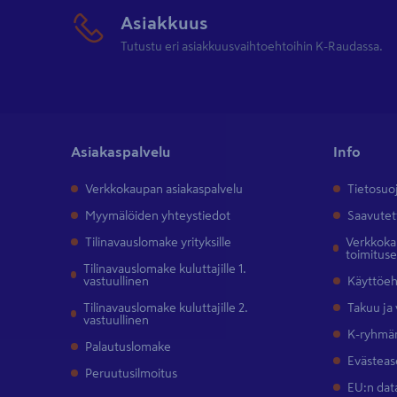
Asiakkuus
Tutustu eri asiakkuusvaihtoehtoihin K-Raudassa.
Asiakaspalvelu
Info
Verkkokaupan asiakaspalvelu
Tietosuo
Myymälöiden yhteystiedot
Saavutet
Tilinavauslomake yrityksille
Verkkokau
toimitus
Tilinavauslomake kuluttajille 1.
vastuullinen
Käyttöe
Tilinavauslomake kuluttajille 2.
Takuu ja
vastuullinen
K-ryhmän
Palautuslomake
Evästeas
Peruutusilmoitus
EU:n dat