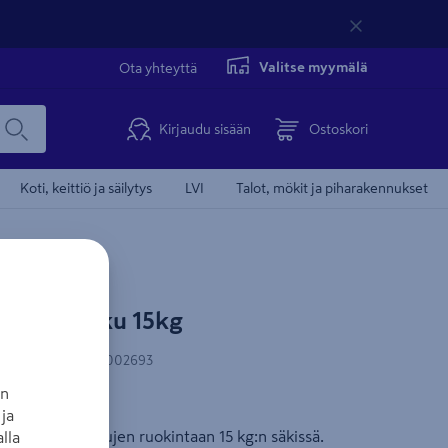
Valitse myymälä
Ota yhteyttä
Kirjaudu sisään
Ostoskori
Koti, keittiö ja säilytys
LVI
Talot, mökit ja piharakennukset
iemen Osku 15kg
N-koodi
:
6418333002693
an
u
ja
iemen ulkolintujen ruokintaan 15 kg:n säkissä.
lla