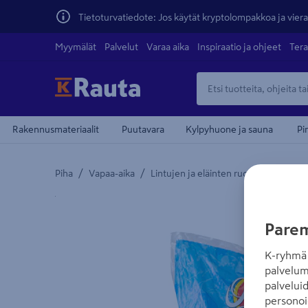
Tietoturvatiedote: Jos käytät kryptolompakkoa ja vierai
Myymälät
Palvelut
Varaa aika
Inspiraatio ja ohjeet
Tera
Rakennusmateriaalit
Puutavara
Kylpyhuone ja sauna
Pi
/
/
/
Piha
Vapaa-aika
Lintujen ja eläinten ruokinta
Linn
Yksityiskohtainen kuvaus löytyy Tuotteen kuvaus -
Parem
K-ryhmä 
palvelum
palvelui
personoi