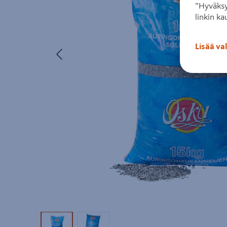
”Hyväksy
linkin ka
Lisää va
Edellinen