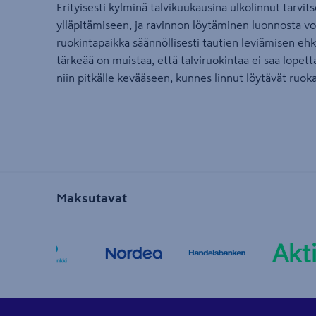
Erityisesti kylminä talvikuukausina ulkolinnut tarvi
ylläpitämiseen, ja ravinnon löytäminen luonnosta voi
ruokintapaikka säännöllisesti tautien leviämisen eh
tärkeää on muistaa, että talviruokintaa ei saa lopetta
niin pitkälle kevääseen, kunnes linnut löytävät ruok
Maksutavat