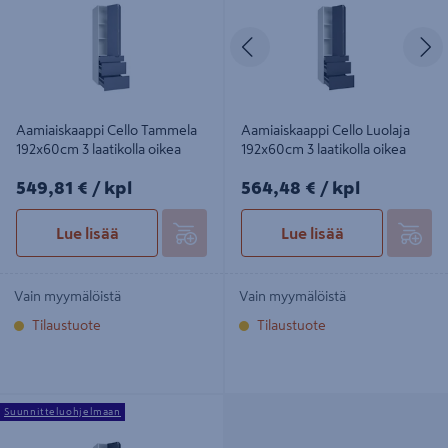
Edellinen
S
Aamiaiskaappi Cello Tammela
Aamiaiskaappi Cello Luolaja
192x60cm 3 laatikolla oikea
192x60cm 3 laatikolla oikea
549,81€/kpl
564,48€/kpl
549,81 €
/ kpl
564,48 €
/ kpl
Lue lisää
Lue lisää
Vain myymälöistä
Vain myymälöistä
Tilaustuote
Tilaustuote
Aamiaiskaappi Cello Kuusela
Suunnitteluohjelmaan
192x60cm 3 laatikolla oikea