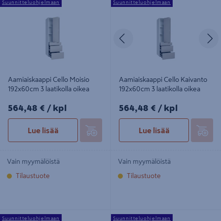
Suunnitteluohjelmaan
Suunnitteluohjelmaan
192x60cm 3 laatikolla oikea
192x60cm 3 laatikolla oikea
Edellinen
S
Aamiaiskaappi Cello Moisio
Aamiaiskaappi Cello Kaivanto
192x60cm 3 laatikolla oikea
192x60cm 3 laatikolla oikea
564,48€/kpl
564,48€/kpl
564,48 €
/ kpl
564,48 €
/ kpl
Lue lisää
Lue lisää
Vain myymälöistä
Vain myymälöistä
Tilaustuote
Tilaustuote
Aamiaiskaappi Cello Hallila
Aamiaiskaappi Cello Mertala
Suunnitteluohjelmaan
Suunnitteluohjelmaan