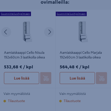
ovimalleilla:
Aamiaiskaappi Cello Nisula
Aamiaiskaappi Cello Marjala
Suunnitteluohjelmaan
Suunnitteluohjelmaan
192x60cm 3 laatikolla oikea
192x60cm 3 laatikolla oikea
Edellinen
Seuraava
Aamiaiskaappi Cello Nisula
Aamiaiskaappi Cello Marjala
192x60cm 3 laatikolla oikea
192x60cm 3 laatikolla oikea
532,68€/kpl
564,48€/kpl
532,68 €
/ kpl
564,48 €
/ kpl
Lue lisää
Lue lisää
Vain myymälöistä
Vain myymälöistä
Tilaustuote
Tilaustuote