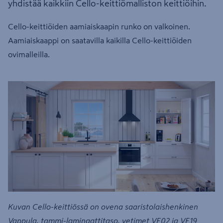
yhdistää kaikkiin Cello-keittiömalliston keittiöihin.
Cello-keittiöiden aamiaiskaapin runko on valkoinen.
Aamiaiskaappi on saatavilla kaikilla Cello-keittiöiden
ovimalleilla.
Kuvan Cello-keittiössä on ovena saaristolaishenkinen
Vappula, tammi-laminaattitaso, vetimet VE02 ja VE19