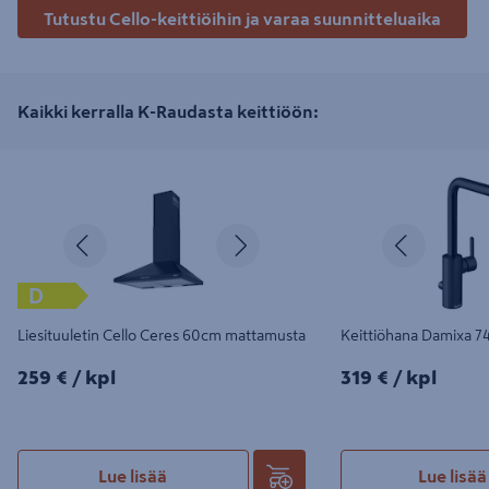
Tutustu Cello-keittiöihin ja varaa suunnitteluaika
Kaikki kerralla K-Raudasta keittiöön:
Liesituuletin Cello Ceres 60cm mattamusta
Keittiöhana Damixa 7408
Edellinen
Seuraava
Edellinen
D
Liesituuletin Cello Ceres 60cm mattamusta
Keittiöhana Damixa 74
259€/kpl
319€/kpl
259 €
/ kpl
319 €
/ kpl
Lue lisää
Lue lisää