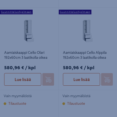
Aamiaiskaappi Cello Olari 192x60cm
Aamiaiskaappi Cello Alppila
Suunnitteluohjelmaan
Suunnitteluohjelmaan
3 laatikolla oikea
192x60cm 3 laatikolla oikea
Aamiaiskaappi Cello Olari
Aamiaiskaappi Cello Alppila
192x60cm 3 laatikolla oikea
192x60cm 3 laatikolla oikea
580,96€/kpl
580,96€/kpl
580,96 €
/ kpl
580,96 €
/ kpl
Lue lisää
Lue lisää
Vain myymälöistä
Vain myymälöistä
Tilaustuote
Tilaustuote