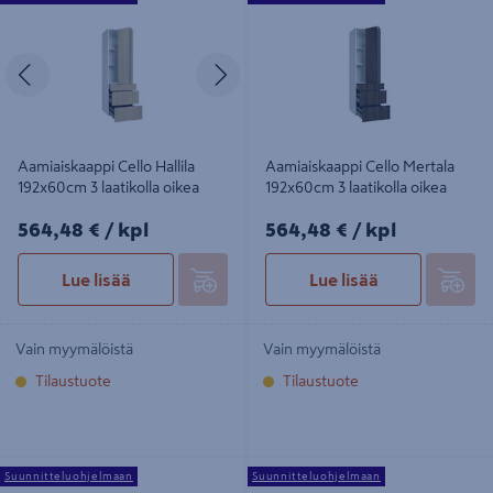
192x60cm 3 laatikolla oikea
192x60cm 3 laatikolla oikea
Edellinen
Seuraava
Aamiaiskaappi Cello Hallila
Aamiaiskaappi Cello Mertala
192x60cm 3 laatikolla oikea
192x60cm 3 laatikolla oikea
564,48€/kpl
564,48€/kpl
564,48 €
/ kpl
564,48 €
/ kpl
Lue lisää
Lue lisää
Vain myymälöistä
Vain myymälöistä
Tilaustuote
Tilaustuote
Aamiaiskaappi Cello Onnela
Aamiaiskaappi Cello Sippola
Suunnitteluohjelmaan
Suunnitteluohjelmaan
192x60cm 3 laatikolla oikea
192x60cm 3 laatikolla oikea