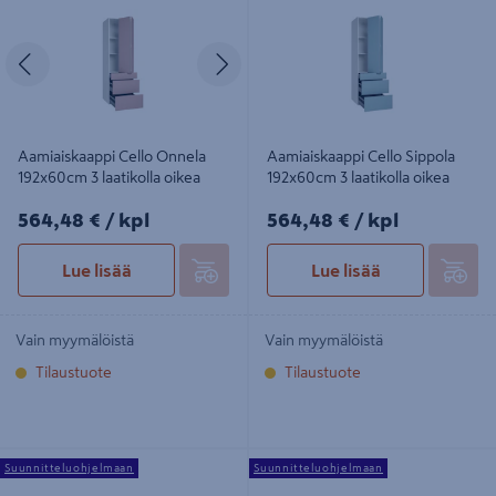
Edellinen
Seuraava
Aamiaiskaappi Cello Onnela
Aamiaiskaappi Cello Sippola
192x60cm 3 laatikolla oikea
192x60cm 3 laatikolla oikea
564,48€/kpl
564,48€/kpl
564,48 €
/ kpl
564,48 €
/ kpl
Lue lisää
Lue lisää
Vain myymälöistä
Vain myymälöistä
Tilaustuote
Tilaustuote
Aamiaiskaappi Cello Tammela
Aamiaiskaappi Cello Luolaja
Suunnitteluohjelmaan
Suunnitteluohjelmaan
192x60cm 3 laatikolla oikea
192x60cm 3 laatikolla oikea