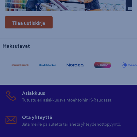
Tilaa uutiskirje
Maksutavat
Asiakkuus
Tutustu eri asiakkuusvaihtoehtoihin K-Raudassa.
Ota yhteyttä
Jätä meille palautetta tai lähetä yhteydenottopyyntö.