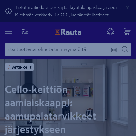
Tietoturvatiedote: Jos käytät kryptolompakkoa ja vierailit
K-ryhmän verkkosivuilla 27.7.,
lue tärkeät lisätiedot
.
Artikkelit
Cello-keittiön
aamiaiskaappi:
aamupalatarvikkeet
järjestykseen