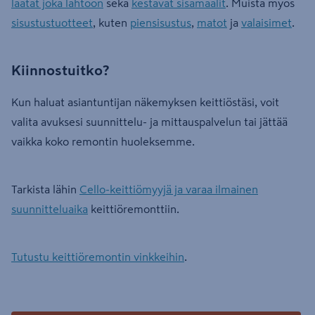
laatat joka lähtöön
sekä
kestävät sisämaalit
. Muista myös
sisustustuotteet
, kuten
piensisustus
,
matot
ja
valaisimet
.
Kiinnostuitko?
Kun haluat asiantuntijan näkemyksen keittiöstäsi, voit
valita avuksesi suunnittelu- ja mittauspalvelun tai jättää
vaikka koko remontin huoleksemme.
Tarkista lähin
Cello-keittiömyyjä ja varaa ilmainen
suunnitteluaika
keittiöremonttiin.
Tutustu keittiöremontin vinkkeihin
.