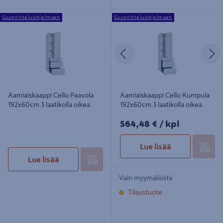
Aamiaiskaappi Cello Paavola
Aamiaiskaappi Cello Kumpula
Suunnitteluohjelmaan
Suunnitteluohjelmaan
192x60cm 3 laatikolla oikea
192x60cm 3 laatikolla oikea
Edellinen
S
Aamiaiskaappi Cello Paavola
Aamiaiskaappi Cello Kumpula
192x60cm 3 laatikolla oikea
192x60cm 3 laatikolla oikea
564,48€/kpl
564,48 €
/ kpl
Lue lisää
Lue lisää
Vain myymälöistä
Tilaustuote