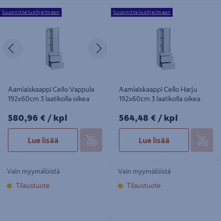
Aamiaiskaappi Cello Vappula
Aamiaiskaappi Cello Harju
Suunnitteluohjelmaan
Suunnitteluohjelmaan
192x60cm 3 laatikolla oikea
192x60cm 3 laatikolla oikea
Edellinen
Seuraava
Aamiaiskaappi Cello Vappula
Aamiaiskaappi Cello Harju
192x60cm 3 laatikolla oikea
192x60cm 3 laatikolla oikea
580,96€/kpl
564,48€/kpl
580,96 €
/ kpl
564,48 €
/ kpl
Lue lisää
Lue lisää
Vain myymälöistä
Vain myymälöistä
Tilaustuote
Tilaustuote