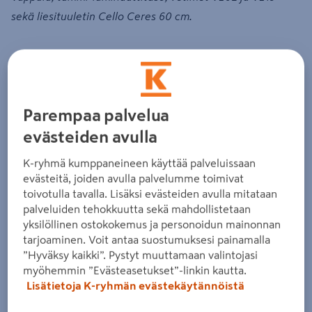
sekä liesituuletin Cello Ceres 60 cm.
Aamiaiskaapin tiedot:
Saatavissa leveysmitoilla: 60, 80 ja 100 cm
Parempaa palvelua
Rungon korkeus 1920 mm
evästeiden avulla
Saatavissa kahdella tai kolmella laatikolla
Kevyesti liukuvat laatikot ovat kokonaan ulostulevia ja
K-ryhmä kumppaneineen käyttää palveluissaan
integroidun vaimentimen ansiosta laatikot sulkeutuvat
evästeitä, joiden avulla palvelumme toimivat
äänettömästi ja pehmeästi.
toivotulla tavalla. Lisäksi evästeiden avulla mitataan
Kaappiin voi valita mukaan laminaattitason, jolloin se
palveluiden tehokkuutta sekä mahdollistetaan
kestää hyvin kulutusta ja aamiaisvalmisteluja.
yksilöllinen ostokokemus ja personoidun mainonnan
tarjoaminen. Voit antaa suostumuksesi painamalla
Kaapin voi lisäksi varustella valoilla ja pistorasioilla.
”Hyväksy kaikki”. Pystyt muuttamaan valintojasi
myöhemmin ”Evästeasetukset”-linkin kautta.
Aamiaiskaapin hinnat alkaen 465,43,-
Lisätietoja K-ryhmän evästekäytännöistä