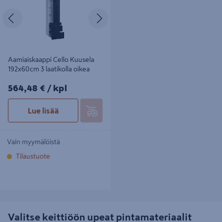
Edellinen
Seuraava
Aamiaiskaappi Cello Kuusela
192x60cm 3 laatikolla oikea
564,48€/kpl
564,48 €
/ kpl
Lue lisää
Vain myymälöistä
Tilaustuote
Valitse keittiöön upeat pintamateriaalit