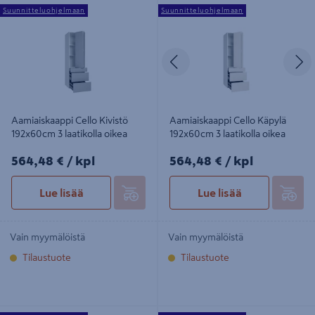
Aamiaiskaappi Cello Kivistö
Aamiaiskaappi Cello Käpylä
Suunnitteluohjelmaan
Suunnitteluohjelmaan
192x60cm 3 laatikolla oikea
192x60cm 3 laatikolla oikea
Edellinen
S
Aamiaiskaappi Cello Kivistö
Aamiaiskaappi Cello Käpylä
192x60cm 3 laatikolla oikea
192x60cm 3 laatikolla oikea
564,48€/kpl
564,48€/kpl
564,48 €
/ kpl
564,48 €
/ kpl
Lue lisää
Lue lisää
Vain myymälöistä
Vain myymälöistä
Tilaustuote
Tilaustuote
Aamiaiskaappi Cello Moisio
Aamiaiskaappi Cello Kaivanto