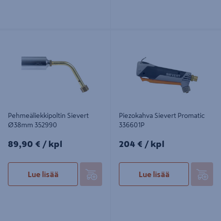
Pehmeäliekkipoltin Sievert Ø38mm
Piezokahva Sievert Promatic
352990
336601P
Pehmeäliekkipoltin Sievert
Piezokahva Sievert Promatic
Ø38mm 352990
336601P
89,90€/kpl
204€/kpl
89,90 €
/ kpl
204 €
/ kpl
Lue lisää
Lue lisää