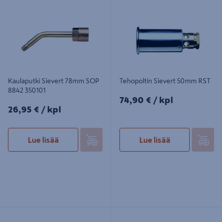
350101
Kaulaputki Sievert 78mm SOP
Tehopoltin Sievert 50mm RST
8842 350101
74,90€/kpl
74,90 €
/ kpl
26,95€/kpl
26,95 €
/ kpl
Lue lisää
Lue lisää
Titaniumsarja Sievert Ø50/350mm
Kuumailmapoltin Sievert Ø38mm
356198
333401