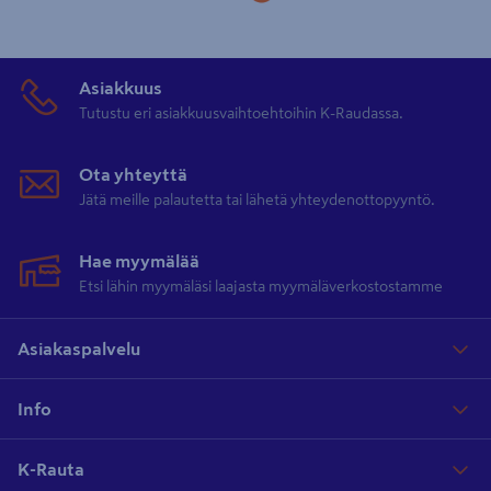
valikoimasta saat luotettavat
Sievertin
tuotteet. Muista hankkia
polttoaineeksi myös puhalluslamppuihin sopivat
kaasupullot
!
Asiakkuus
Tutustu eri asiakkuusvaihtoehtoihin K-Raudassa.
Ota yhteyttä
Jätä meille palautetta tai lähetä yhteydenottopyyntö.
Hae myymälää
Etsi lähin myymäläsi laajasta myymäläverkostostamme
Asiakaspalvelu
Info
K-Rauta