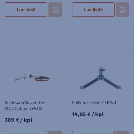
Lue lisää
Lue lisää
Poltinsarja Sievert KV Ø35/350mm
Poltintuki Sievert 717241
294315
Poltinsarja Sievert KV
Poltintuki Sievert 717241
Ø35/350mm 294315
14,95€/kpl
14,95 €
/ kpl
389€/kpl
389 €
/ kpl