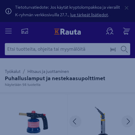
Tietoturvatiedote: Jos käytät kryptolompakkoa ja vierailit
K-ryhmän verkkosivuilla 27.7.,
lue tärkeät lisätiedot
.
Työkalut
Hitsaus ja juottaminen
Puhalluslamput ja nestekaasupolttimet
Näytetään 98 tuotetta
Puhalluslamppu Express piezo 190g
Puhalluslamppu Sievert Easyjet
kaasulle Exp
piezo sis. 2204 kaasu EU-
kierreventtiili
Edellinen
S