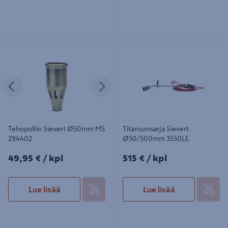
Tehopoltin Sievert Ø50mm MS
Titaniumsarja Sievert Ø50/500mm
294402
3550LE
Edellinen
Seuraava
Tehopoltin Sievert Ø50mm MS
Titaniumsarja Sievert
294402
Ø50/500mm 3550LE
49,95€/kpl
515€/kpl
49,95 €
/ kpl
515 €
/ kpl
Lue lisää
Lue lisää