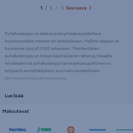
1
2
3
/
3
Seuraava
Puhalluslamppu on kätevä ja kevyt kädessä pidettävä
kuumennuslaite moneen eri tarkoitukseen. Mallista riippuen se
kuumenee jopa yli 2 000 asteeseen. Yksinkertainen
puhalluslamppu on helppo käyttää kenen tahansa, toisaalta
tehokkaammat puhalluslamput tai nestekaasupolttimet on
erityisesti ammattikäyttöön suunnattu kovatehoisen
lämmitysominaisuutensa ansiosta.
Lue lisää
Puhalluslamppu eli toho nopeaan sulatukseen ja
lämmittämiseen
Maksutavat
Nestekaasun ansiosta poltin lämpenee nopeasti korkeisiin
lämpötiloihin ja on näin käytettävissä useisiin lämmitys- ja
kuumennustehtäviin, sulattamiseen tai maalinpoistoon. Meiltä