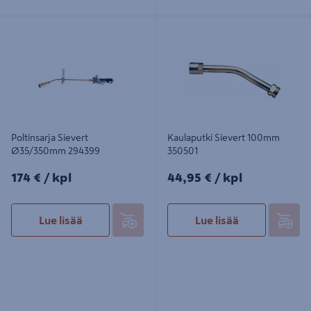
Poltinsarja Sievert Ø35/350mm
Kaulaputki Sievert 100mm 350501
294399
Poltinsarja Sievert
Kaulaputki Sievert 100mm
Ø35/350mm 294399
350501
174€/kpl
44,95€/kpl
174 €
/ kpl
44,95 €
/ kpl
Lue lisää
Lue lisää