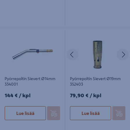
Pyörrepoltin Sievert Ø14mm 334001
Pyörrepoltin Sievert Ø19mm 352403
Edellinen
S
Pyörrepoltin Sievert Ø14mm
Pyörrepoltin Sievert Ø19mm
334001
352403
144€/kpl
79,90€/kpl
144 €
/ kpl
79,90 €
/ kpl
Lue lisää
Lue lisää