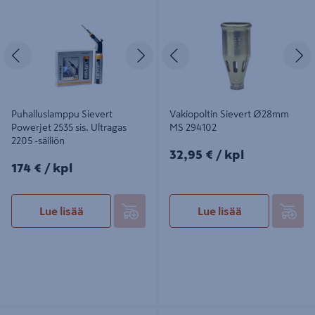
2535 sis. Ultragas 2205 -säiliön
294102
Edellinen
Seuraava
Edellinen
S
Puhalluslamppu Sievert
Vakiopoltin Sievert Ø28mm
Powerjet 2535 sis. Ultragas
MS 294102
2205 -säiliön
32,95€/kpl
32,95 €
/ kpl
174€/kpl
174 €
/ kpl
Lue lisää
Lue lisää
Kaulaputki Sievert 78mm SOP 8842
Tehopoltin Sievert 50mm RST