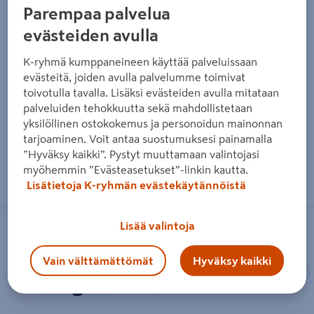
Parempaa palvelua
Puhalluslamppu Sievert
Tehopoltinsarja Sievert PRO88
Powerjet 2535 EU-
50/350 rst 3/8"
evästeiden avulla
kierreventtiili
204€/kpl
204 €
/ kpl
K-ryhmä kumppaneineen käyttää palveluissaan
169€/kpl
169 €
/ kpl
evästeitä, joiden avulla palvelumme toimivat
toivotulla tavalla. Lisäksi evästeiden avulla mitataan
palveluiden tehokkuutta sekä mahdollistetaan
Lue lisää
Lue lisää
yksilöllinen ostokokemus ja personoidun mainonnan
tarjoaminen. Voit antaa suostumuksesi painamalla
”Hyväksy kaikki”. Pystyt muuttamaan valintojasi
myöhemmin ”Evästeasetukset”-linkin kautta.
Lisätietoja K-ryhmän evästekäytännöistä
Poltinsarja Sievert pv halkaisija
Poltinsarja Rebel 50/350mm 2m
Lisää valintoja
28/70mm 346490
letkulla 3/8" LH
Vain välttämättömät
Hyväksy kaikki
Edellinen
S