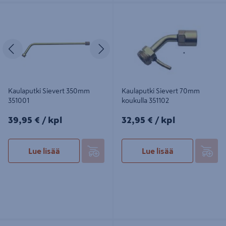
Kaulaputki Sievert 350mm 351001
Kaulaputki Sievert 70mm koukulla
351102
Edellinen
Seuraava
Kaulaputki Sievert 350mm
Kaulaputki Sievert 70mm
351001
koukulla 351102
39,95€/kpl
32,95€/kpl
39,95 €
/ kpl
32,95 €
/ kpl
Lue lisää
Lue lisää
Puhalluslamppu Sievert Powerjet
Vakiopoltin Sievert Ø28mm MS