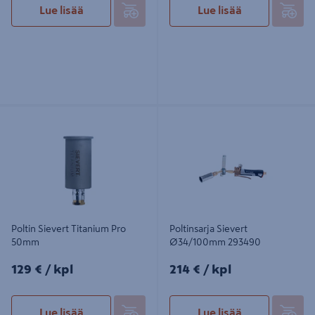
Lue lisää
Lue lisää
Poltin Sievert Titanium Pro 50mm
Poltinsarja Sievert Ø34/100mm
293490
Poltin Sievert Titanium Pro
Poltinsarja Sievert
50mm
Ø34/100mm 293490
129€/kpl
214€/kpl
129 €
/ kpl
214 €
/ kpl
Lue lisää
Lue lisää