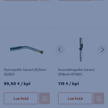
Pyörrepoltin Sievert Ø25mm 352503
Kuumailmapoltin Sievert Ø38mm
870801
Edellinen
S
Pyörrepoltin Sievert Ø25mm
Kuumailmapoltin Sievert
352503
Ø38mm 870801
99,90€/kpl
119€/kpl
99,90 €
/ kpl
119 €
/ kpl
Lue lisää
Lue lisää