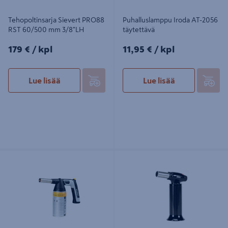
Tehopoltinsarja Sievert PRO88
Puhalluslamppu Iroda AT-2056
RST 60/500 mm 3/8"LH
täytettävä
179€/kpl
11,95€/kpl
179 €
/ kpl
11,95 €
/ kpl
Lue lisää
Lue lisää
Puhalluslamppu Sievert Handyjet
Puhalluslamppu Sievert SB4350
piezo sis. 2203 kaasu EU-
piezo täytettävä
kierreventtiili