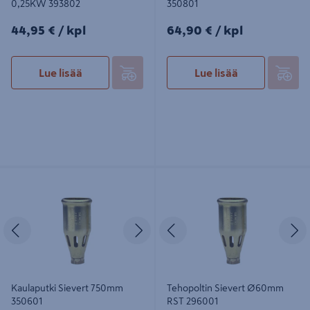
0,25KW 393802
350801
44,95€/kpl
64,90€/kpl
44,95 €
/ kpl
64,90 €
/ kpl
Lue lisää
Lue lisää
Kaulaputki Sievert 750mm 350601
Tehopoltin Sievert Ø60mm RST
296001
Edellinen
Seuraava
Edellinen
S
Kaulaputki Sievert 750mm
Tehopoltin Sievert Ø60mm
350601
RST 296001