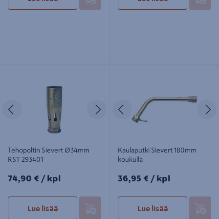
Tehopoltin Sievert Ø34mm RST
Kaulaputki Sievert 180mm koukulla
293401
Edellinen
Seuraava
Edellinen
S
Tehopoltin Sievert Ø34mm
Kaulaputki Sievert 180mm
RST 293401
koukulla
74,90€/kpl
36,95€/kpl
74,90 €
/ kpl
36,95 €
/ kpl
Lue lisää
Lue lisää