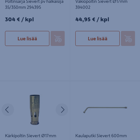
Poltinsarja Sievert pv halkaisija
Vakiopoltin Sievert Ø17mm
35/350mm 294395
394002
304€/kpl
44,95€/kpl
304 €
/ kpl
44,95 €
/ kpl
Lue lisää
Lue lisää
Kärkipoltin Sievert Ø17mm 0,25KW
Kaulaputki Sievert 600mm 350801
393802
Edellinen
Seuraava
Kärkipoltin Sievert Ø17mm
Kaulaputki Sievert 600mm