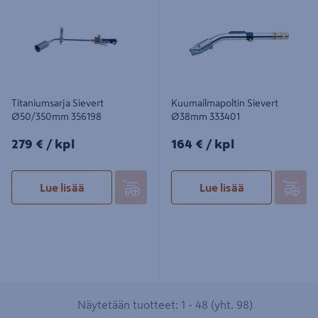
Titaniumsarja Sievert
Kuumailmapoltin Sievert
Ø50/350mm 356198
Ø38mm 333401
279€/kpl
164€/kpl
279 €
/ kpl
164 €
/ kpl
Lue lisää
Lue lisää
Näytetään tuotteet: 1 - 48 (yht. 98)