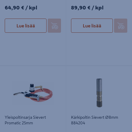
64,90€/kpl
89,90€/kpl
64,90 €
/ kpl
89,90 €
/ kpl
Lue lisää
Lue lisää
Yleispoltinsarja Sievert Promatic
Kärkipoltin Sievert Ø8mm 884204
25mm
Yleispoltinsarja Sievert
Kärkipoltin Sievert Ø8mm
Promatic 25mm
884204