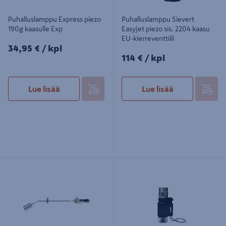
Puhalluslamppu Express piezo
Puhalluslamppu Sievert
190g kaasulle Exp
Easyjet piezo sis. 2204 kaasu
EU-kierreventtiili
34,95€/kpl
34,95 €
/ kpl
114€/kpl
114 €
/ kpl
Lue lisää
Lue lisää
Tehopoltinsarja Sievert PRO88 RST
Puhalluslamppu Iroda AT-2056
60/500 mm 3/8"LH
täytettävä