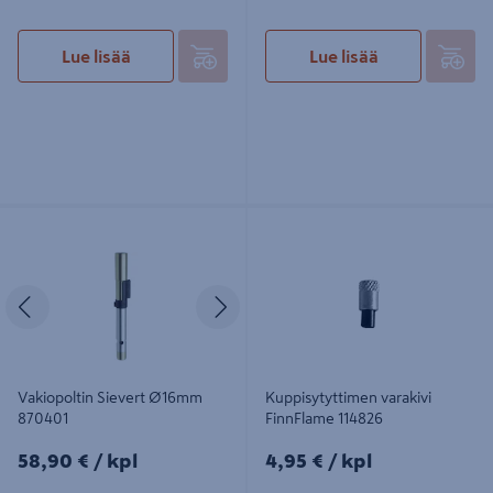
Lue lisää
Lue lisää
Vakiopoltin Sievert Ø16mm 870401
Kuppisytyttimen varakivi FinnFlame
114826
Edellinen
Seuraava
Vakiopoltin Sievert Ø16mm
Kuppisytyttimen varakivi
870401
FinnFlame 114826
58,90€/kpl
4,95€/kpl
58,90 €
/ kpl
4,95 €
/ kpl