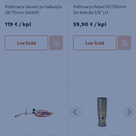
Poltinsarja Sievert pv halkaisija
Poltinsarja Rebel 50/350mm
28/70mm 346490
2m letkulla 3/8" LH
119€/kpl
59,90€/kpl
119 €
/ kpl
59,90 €
/ kpl
Lue lisää
Lue lisää
Poltinsarja Sievert pv halkaisija
Vakiopoltin Sievert Ø17mm 394002
35/350mm 294395
Edellinen
S