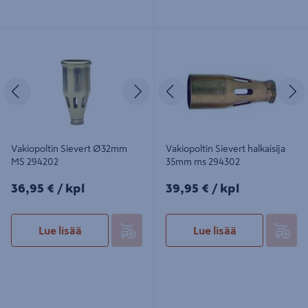
Vakiopoltin Sievert Ø32mm MS
Vakiopoltin Sievert halkaisija 35mm
294202
ms 294302
Edellinen
Seuraava
Edellinen
S
Vakiopoltin Sievert Ø32mm
Vakiopoltin Sievert halkaisija
MS 294202
35mm ms 294302
36,95€/kpl
39,95€/kpl
36,95 €
/ kpl
39,95 €
/ kpl
Lue lisää
Lue lisää