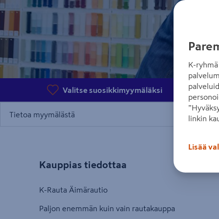
Parem
K-ryhmä 
palvelum
palvelui
Valitse suosikkimyymäläksi
Ka
personoi
”Hyväksy
Tietoa myymälästä
linkin ka
Lisää va
Kauppias tiedottaa
K-Rauta Äimärautio
Paljon enemmän kuin vain rautakauppa