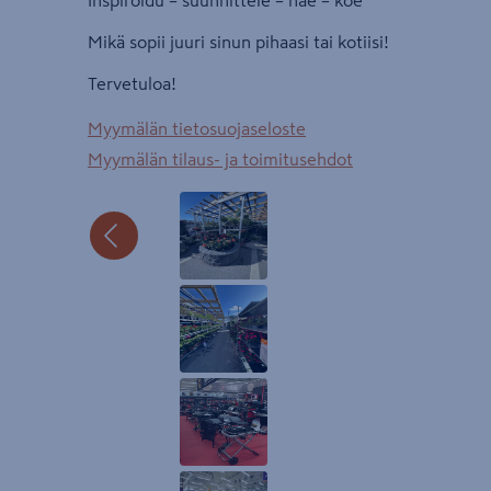
Inspiroidu – suunnittele – näe – koe
Mikä sopii juuri sinun pihaasi tai kotiisi!
Tervetuloa!
Myymälän tietosuojaseloste
Myymälän tilaus- ja toimitusehdot
Edellinen