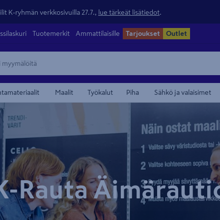
lit K-ryhmän verkkosivuilla 27.7.,
lue tärkeät lisätiedot
.
ssilaskuri
Tuotemerkit
Ammattilaisille
Tarjoukset
Outlet
ntamateriaalit
Maalit
Työkalut
Piha
Sähkö ja valaisimet
K-Rauta Äimärauti