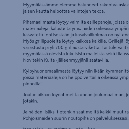
Myymälässämme olemme halunneet rakentaa asiakk
ja sen kautta helpottaa valintojen tekoa.
Pihamaailmasta löytyy valmiita esillepanoja, joissa o
materiaaleja, kalusteita yms. niiden oikeassa ympär
kasvatettu entisestään ja kasvivalikoimaa on nyt 
Myös grillipuolelta löytyy kaikkea kaikille. Grillejä l
varastosta ja yli 700 grillaustarviketta. Tai tule va
myymälässä olevista lukuisista malleista sekä tilaus
Novitekin Kulta -jälleenmyyjänä saatavilla.
Kylpyhuonemaailmasta löytyy niin ikään kymmenittä
joissa materiaaleja on helppo vertailla oikeassa ympä
pinnoilla!
Joulun aikaan löydät meiltä upean joulumaailman, jo
jotakin.
Ja näiden lisäksi tietenkin saat meiltä kaikki muut 
Pohjoismaiden suurin noutopiha on palveluksessasi!