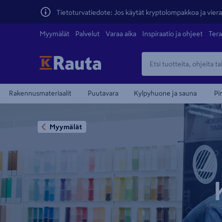
Tietoturvatiedote: Jos käytät kryptolompakkoa ja vierai
Myymälät
Palvelut
Varaa aika
Inspiraatio ja ohjeet
Tera
Rakennusmateriaalit
Puutavara
Kylpyhuone ja sauna
Pi
Myymälät