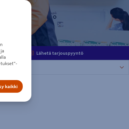
an
ja
Lähetä tarjouspyyntö
lla
tukset”-
y kaikki