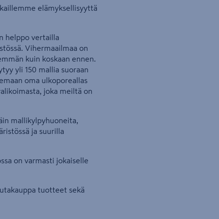
aillemme elämyksellisyyttä
n helppo vertailla
istössä. Vihermaailmaa on
enemmän kuin koskaan ennen.
öytyy yli 150 mallia suoraan
litsemaan oma ulkoporeallas
valikoimasta, joka meiltä on
in mallikylpyhuoneita,
ristössä ja suurilla
ssa on varmasti jokaiselle
rautakauppa tuotteet sekä