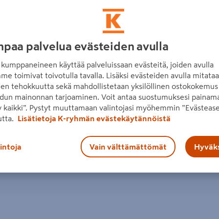
paa palvelua evästeiden avulla
kumppaneineen käyttää palveluissaan evästeitä, joiden avulla
me toimivat toivotulla tavalla. Lisäksi evästeiden avulla mitata
den tehokkuutta sekä mahdollistetaan yksilöllinen ostokokemus 
tso myymälän tarjoukset
Anna palautetta
dun mainonnan tarjoaminen. Voit antaa suostumuksesi painama
 kaikki”. Pystyt muuttamaan valintojasi myöhemmin ”Evästease
utta.
Lisätietoja K-ryhmän evästekäytännöistä
lintoja
Vain välttämättömät
Hyväks