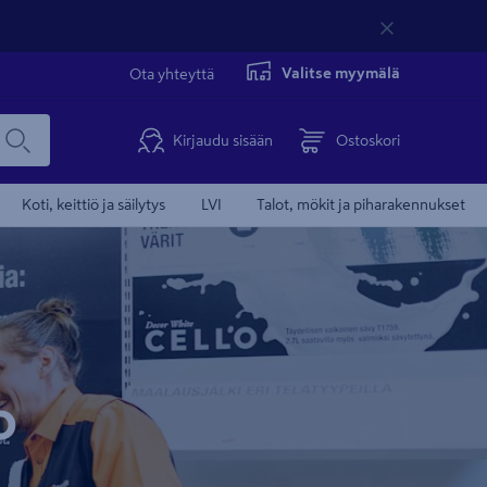
Valitse myymälä
Ota yhteyttä
Kirjaudu sisään
Ostoskori
Koti, keittiö ja säilytys
LVI
Talot, mökit ja piharakennukset
o