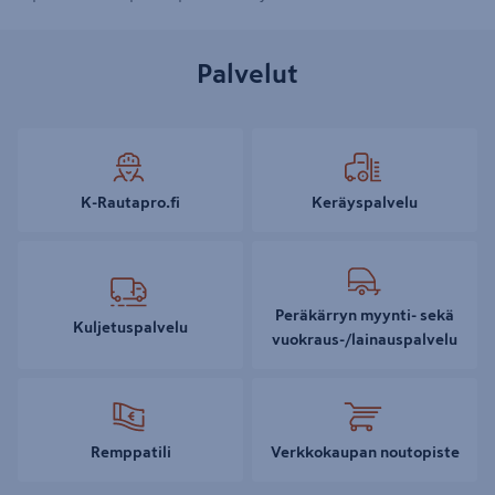
Palvelut
K-Rautapro.fi
Keräyspalvelu
Peräkärryn myynti- sekä
Kuljetuspalvelu
vuokraus-/lainauspalvelu
Remppatili
Verkkokaupan noutopiste