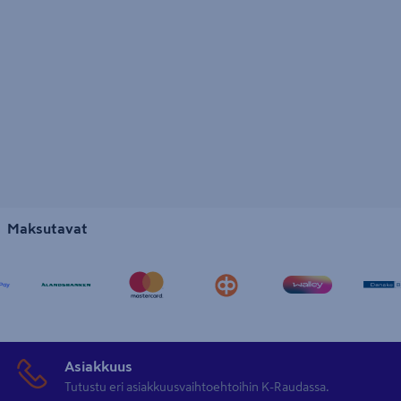
Maksutavat
Asiakkuus
Tutustu eri asiakkuusvaihtoehtoihin K-Raudassa.