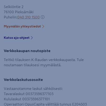
Selkiöntie 2
76100
Pieksämäki
Puhelin
:
040 310 1500
ⓘ
Myymälän yhteystiedot
Katso ajo-ohjeet
Verkkokaupan noutopiste
Teitkö tilauksen K-Raudan verkkokaupasta. Tule
noutamaan tilauksesi myymälästä.
Verkkolaskutusosoite
Vastaanotamme laskut sähköisesti:
Tavaralaskut 00373596377103
Kululaskut 00373596377101
Operaattori OpusCapita välittäjä tunnus E204503