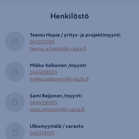
Henkilöstö
Teemu Hopia / yritys- ja projektimyynti
0413101282
teemu.a.hopia@k-rauta.fi
Mikko Valkonen /myynti
0444258503
mikko.valkonen@k-rauta.fi
Sami Reijonen /myynti
0444258505
sami.reijonen@k-rauta.fi
Ulkomyymälä / varasto
0403101511