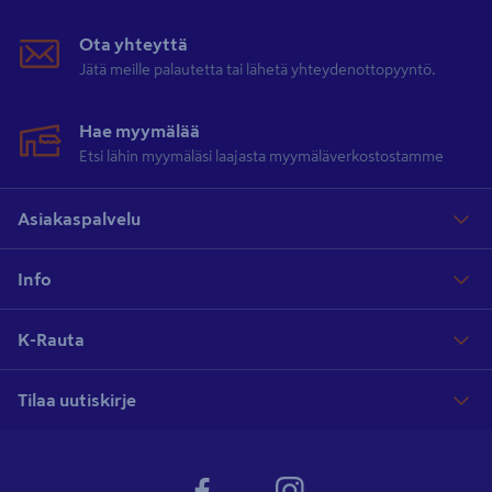
Ota yhteyttä
Jätä meille palautetta tai lähetä yhteydenottopyyntö.
Hae myymälää
Etsi lähin myymäläsi laajasta myymäläverkostostamme
Asiakaspalvelu
Info
K-Rauta
Tilaa uutiskirje