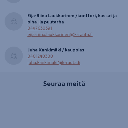
Eija-Riina Laukkarinen /konttori, kassat ja
piha- ja puutarha
0447630391
eija-riina.laukkarinen@k-rauta.fi
Juha Kankimäki / kauppias
0401240300
juha.kankimaki@k-rauta.fi
Seuraa meitä