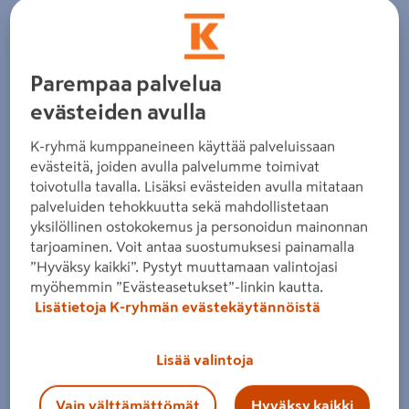
kattavan valikoiman laadukkaita tuotteita sekä
asiantuntevaa palvelua niin kuluttaja- kuin
ammattilaisasiakkaille.
Parempaa palvelua
Valikoimaamme kuuluvat muun muassa
rakennustarvikkeet, työkalut, sisustus- ja pintamateriaalit,
evästeiden avulla
piha- ja puutarhatuotteet sekä kodin eri tilojen ratkaisut.
Panostamme tuotteiden laatuun, saatavuuteen ja toimiviin
K-ryhmä kumppaneineen käyttää palveluissaan
kokonaisuuksiin, jotka tukevat onnistunutta lopputulosta
evästeitä, joiden avulla palvelumme toimivat
kaikenkokoisissa projekteissa.
toivotulla tavalla. Lisäksi evästeiden avulla mitataan
palveluiden tehokkuutta sekä mahdollistetaan
Paikallinen ja kokenut henkilökuntamme auttaa oikeiden
yksilöllinen ostokokemus ja personoidun mainonnan
tuotteiden, materiaalien ja ratkaisujen valinnassa.
tarjoaminen. Voit antaa suostumuksesi painamalla
Tavoitteenamme on tarjota sujuva ja luotettava
”Hyväksy kaikki”. Pystyt muuttamaan valintojasi
asiointikokemus sekä käytännönläheistä asiantuntemusta
myöhemmin ”Evästeasetukset”-linkin kautta.
projektin jokaisessa vaiheessa.
Lisätietoja K-ryhmän evästekäytännöistä
K-Rauta Pieksämäki tarjoaa myös monipuoliset palvelut,
kuten laajan tilaustuotevalikoiman, kuljetukset sekä
Lisää valintoja
suunnitteluavun rakentamisen ja remontoinnin tarpeisiin.
Vain välttämättömät
Hyväksy kaikki