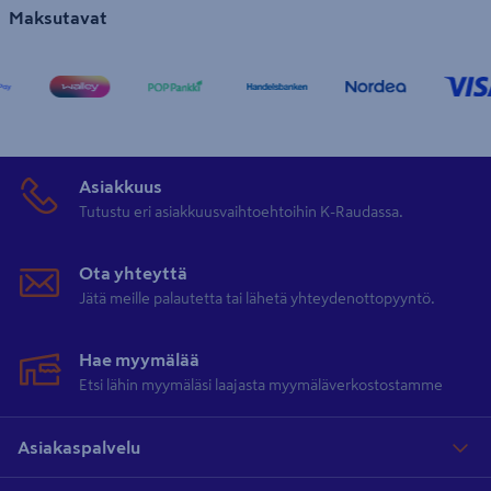
Maksutavat
Asiakkuus
Tutustu eri asiakkuusvaihtoehtoihin K-Raudassa.
Ota yhteyttä
Jätä meille palautetta tai lähetä yhteydenottopyyntö.
Hae myymälää
Etsi lähin myymäläsi laajasta myymäläverkostostamme
Asiakaspalvelu