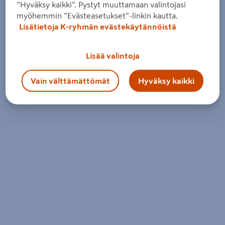
Maanantai - Perjantai
08 - 18
”Hyväksy kaikki”. Pystyt muuttamaan valintojasi
myöhemmin ”Evästeasetukset”-linkin kautta.
Lauantai
08 - 15
Lisätietoja K-ryhmän evästekäytännöistä
Sunnuntai
10 - 14
Lisää valintoja
Kaikki aukioloajat ja osastot
Vain välttämättömät
Hyväksy kaikki