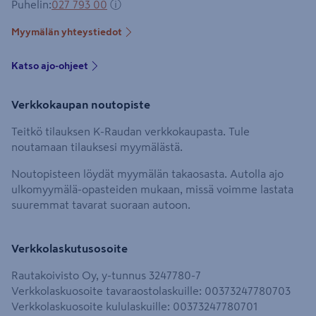
Puhelin
:
027 793 00
ⓘ
Myymälän yhteystiedot
Katso ajo-ohjeet
Verkkokaupan noutopiste
Teitkö tilauksen K-Raudan verkkokaupasta. Tule
noutamaan tilauksesi myymälästä.
Noutopisteen löydät myymälän takaosasta. Autolla ajo
ulkomyymälä-opasteiden mukaan, missä voimme lastata
suuremmat tavarat suoraan autoon.
Verkkolaskutusosoite
Rautakoivisto Oy, y-tunnus 3247780-7
Verkkolaskuosoite tavaraostolaskuille: 00373247780703
Verkkolaskuosoite kululaskuille: 00373247780701