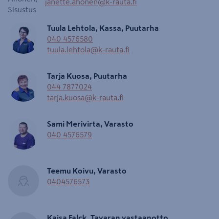
janette.ahonen@k-rauta.fi
Tuula Lehtola, Kassa, Puutarha
040 4576580
tuula.lehtola@k-rauta.fi
Tarja Kuosa, Puutarha
044 7877024
tarja.kuosa@k-rauta.fi
Sami Merivirta, Varasto
040 4576579
Teemu Koivu, Varasto
0404576573
Kaisa Falck, Tavaran vastaanotto