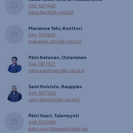
040 4571468
kaisa.falck@k-rauta.fi
Marianne Tehi, Konttori
044 7501920
marianne.tehi@k-rauta.fi
Päivi Ketonen, Ostaminen
044 7877027
paivi.a.ketonen@k-rauta.fi
Sami Koivisto, Kauppias
044 7877029
sami.koivisto@k-rauta.fi
Päivi Vuori, Talomyynti
040 5220665
paivi.vuori@omakotitalo.net