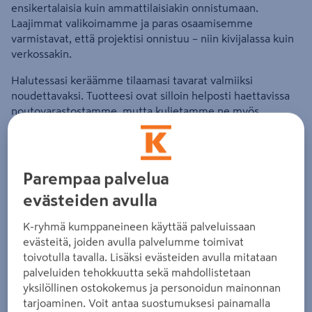
ensikertalaisia kuin ammattilaisiakin onnistumaan.
Laajimmat valikoimamme ja paras osaamisemme
varmistavat, että projektisi onnistuu – niin kivijalassa kuin
verkossakin.
Halutessasi keräämme tilaamasi tavarat valmiiksi
noudettavaksi. Tuotteesi ovat silloin helposti haettavissa
noutovarastostamme, mutta kuljetamme ne myös
tarvittaessa työmaalle.
Myymälän tietosuojaseloste
Myymälän tilaus- ja toimitusehdot
Parempaa palvelua
evästeiden avulla
K-ryhmä kumppaneineen käyttää palveluissaan
Myymälä
evästeitä, joiden avulla palvelumme toimivat
toivotulla tavalla. Lisäksi evästeiden avulla mitataan
palveluiden tehokkuutta sekä mahdollistetaan
Avoinna tänään: 10 - 14
yksilöllinen ostokokemus ja personoidun mainonnan
tarjoaminen. Voit antaa suostumuksesi painamalla