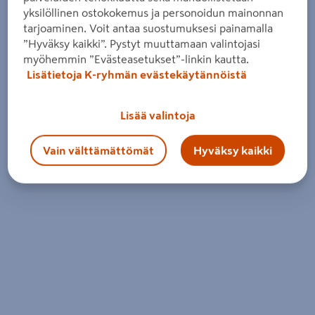
yksilöllinen ostokokemus ja personoidun mainonnan
tarjoaminen. Voit antaa suostumuksesi painamalla
”Hyväksy kaikki”. Pystyt muuttamaan valintojasi
myöhemmin ”Evästeasetukset”-linkin kautta.
Lisätietoja K-ryhmän evästekäytännöistä
Lisää valintoja
Vain välttämättömät
Hyväksy kaikki