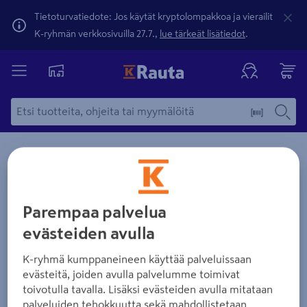
Tietoturvatiedote: Jos käytät kryptolompakkoa ja vierailit
K-ryhmän verkkosivuilla 27.7.,
lue tärkeät lisätiedot
.
Parempaa palvelua
evästeiden avulla
K-ryhmä kumppaneineen käyttää palveluissaan
evästeitä, joiden avulla palvelumme toimivat
toivotulla tavalla. Lisäksi evästeiden avulla mitataan
palveluiden tehokkuutta sekä mahdollistetaan