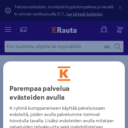
Tietoturvatiedote: Jos käytät kryptolompakkoa ja vierailit
K-ryhmän verkkosivuilla 27.7.,
lue tärkeät lisätiedot
.
Parempaa palvelua
evästeiden avulla
K-ryhmä kumppaneineen käyttää palveluissaan
evästeitä, joiden avulla palvelumme toimivat
toivotulla tavalla. Lisäksi evästeiden avulla mitataan
palveluiden tehokkuutta sekä mahdollistetaan