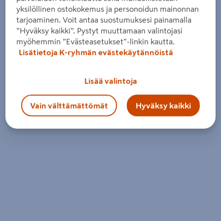
yksilöllinen ostokokemus ja personoidun mainonnan
tarjoaminen. Voit antaa suostumuksesi painamalla
”Hyväksy kaikki”. Pystyt muuttamaan valintojasi
myöhemmin ”Evästeasetukset”-linkin kautta.
Lisätietoja K-ryhmän evästekäytännöistä
Lisää valintoja
Vain välttämättömät
Hyväksy kaikki