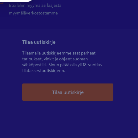
Etsi lähin myymäläsi laajasta
myymäläverkostostamme
Tilaa uutiskirje
Tilaamalla uutiskirjeemme saat parhaat
tarjoukset, vinkit ja ohjeet suoraan
sähköpostiisi. Sinun pitää olla yli 18-vuotias
tilataksesi uutiskirjeen.
Tilaa uutiskirje