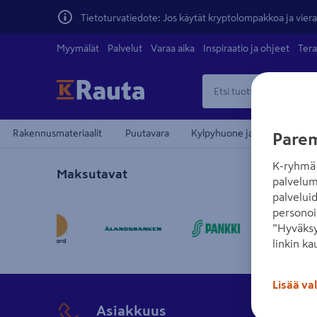
Tietoturvatiedote: Jos käytät kryptolompakkoa ja vierai
Myymälät
Palvelut
Varaa aika
Inspiraatio ja ohjeet
Tera
Rakennusmateriaalit
Puutavara
Kylpyhuone ja sauna
Pi
Parem
K-ryhmä 
Maksutavat
palvelum
palvelui
personoi
”Hyväksy
linkin ka
Lisää va
Asiakkuus