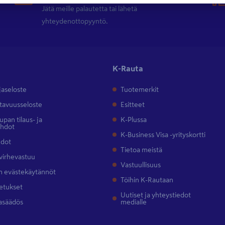
Jätä meille palautetta tai lähetä
yhteydenottopyyntö.
K-Rauta
jaseloste
Tuotemerkit
tavuusseloste
Esitteet
pan tilaus- ja
K-Plussa
ehdot
K-Business Visa -yrityskortti
hdot
Tietoa meistä
 virhevastuu
Vastuullisuus
 evästekäytännöt
Töihin K-Rautaan
etukset
Uutiset ja yhteystiedot
asäädös
medialle