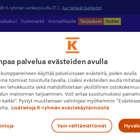
lit K-ryhmän verkkosivuilla 27.7.,
lue tärkeät lisätiedot
.
ssilaskuri
Tuotemerkit
Ammattilaisille
Tarjoukset
Outlet
ntamateriaalit
Maalit
Työkalut
Piha
Sähkö ja valaisimet
paa palvelua evästeiden avulla
kumppaneineen käyttää palveluissaan evästeitä, joiden avulla
me toimivat toivotulla tavalla. Lisäksi evästeiden avulla mitata
den tehokkuutta sekä mahdollistetaan yksilöllinen ostokokemus 
dun mainonnan tarjoaminen. Voit antaa suostumuksesi painama
 kaikki”. Pystyt muuttamaan valintojasi myöhemmin ”Evästease
utta.
Lisätietoja K-ryhmän evästekäytännöistä
lintoja
Vain välttämättömät
Hyväks
Ota yhteyttä