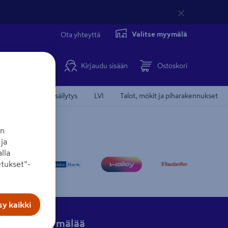
Valitse myymälä
Ota yhteyttä
Kirjaudu sisään
Ostoskori
Koti, keittiö ja säilytys
LVI
Talot, mökit ja piharakennukset
an
ja
lla
tukset”-
y kaikki
Hae myymälää