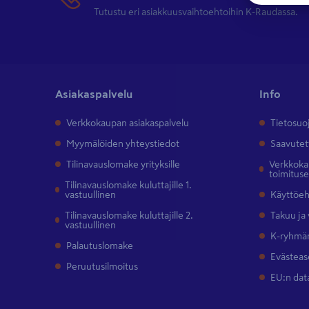
Tutustu eri asiakkuusvaihtoehtoihin K-Raudassa.
Asiakaspalvelu
Info
Verkkokaupan asiakaspalvelu
Tietosuo
Myymälöiden yhteystiedot
Saavutet
Tilinavauslomake yrityksille
Verkkokau
toimitus
Tilinavauslomake kuluttajille 1.
vastuullinen
Käyttöe
Tilinavauslomake kuluttajille 2.
Takuu ja
vastuullinen
K-ryhmän
Palautuslomake
Evästeas
Peruutusilmoitus
EU:n dat