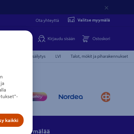
Valitse myymälä
Ota yhteyttä
Kirjaudu sisään
Ostoskori
Koti, keittiö ja säilytys
LVI
Talot, mökit ja piharakennukset
an
ja
lla
tukset”-
y kaikki
Hae myymälää