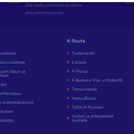
Jätä meille palautetta tai lähetä
yhteydenottopyyntö.
K-Rauta
jaseloste
Tuotemerkit
tavuusseloste
Esitteet
pan tilaus- ja
K-Plussa
ehdot
K-Business Visa -yrityskortti
hdot
Tietoa meistä
 virhevastuu
Vastuullisuus
 evästekäytännöt
Töihin K-Rautaan
etukset
Uutiset ja yhteystiedot
asäädös
medialle