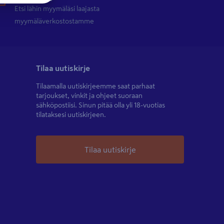
Etsi lähin myymäläsi laajasta
myymäläverkostostamme
Tilaa uutiskirje
Tilaamalla uutiskirjeemme saat parhaat
tarjoukset, vinkit ja ohjeet suoraan
sähköpostiisi. Sinun pitää olla yli 18-vuotias
tilataksesi uutiskirjeen.
Tilaa uutiskirje