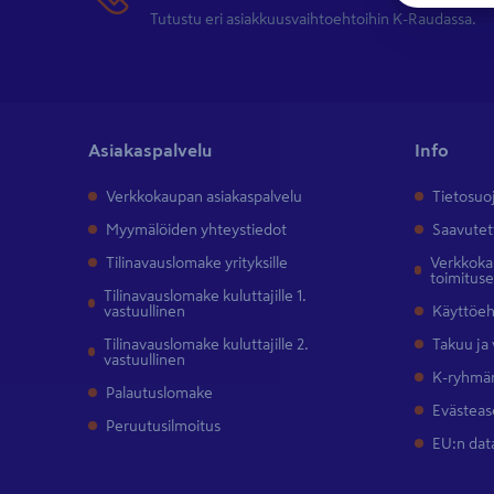
Tutustu eri asiakkuusvaihtoehtoihin K-Raudassa.
Asiakaspalvelu
Info
Verkkokaupan asiakaspalvelu
Tietosuo
Myymälöiden yhteystiedot
Saavutet
Tilinavauslomake yrityksille
Verkkokau
toimitus
Tilinavauslomake kuluttajille 1.
vastuullinen
Käyttöe
Tilinavauslomake kuluttajille 2.
Takuu ja
vastuullinen
K-ryhmän
Palautuslomake
Evästeas
Peruutusilmoitus
EU:n dat