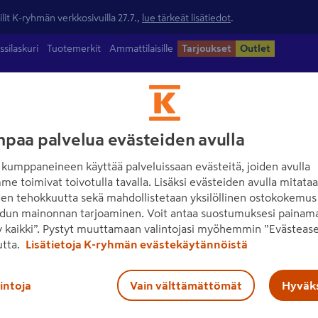
lit K-ryhmän verkkosivuilla 27.7.,
lue tärkeät lisätiedot
.
ssilaskuri
Tuotemerkit
Ammattilaisille
Tarjoukset
Outlet
ntamateriaalit
Maalit
Työkalut
Piha
Sähkö ja valaisimet
paa palvelua evästeiden avulla
kumppaneineen käyttää palveluissaan evästeitä, joiden avulla
me toimivat toivotulla tavalla. Lisäksi evästeiden avulla mitata
den tehokkuutta sekä mahdollistetaan yksilöllinen ostokokemus 
dun mainonnan tarjoaminen. Voit antaa suostumuksesi painama
 kaikki”. Pystyt muuttamaan valintojasi myöhemmin ”Evästease
utta.
Lisätietoja K-ryhmän evästekäytännöistä
lintoja
Vain välttämättömät
Hyväks
Ota yhteyttä