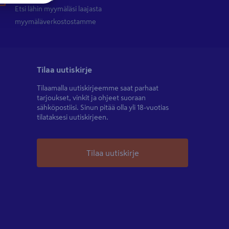
Etsi lähin myymäläsi laajasta
myymäläverkostostamme
Tilaa uutiskirje
Tilaamalla uutiskirjeemme saat parhaat
tarjoukset, vinkit ja ohjeet suoraan
sähköpostiisi. Sinun pitää olla yli 18-vuotias
tilataksesi uutiskirjeen.
Tilaa uutiskirje