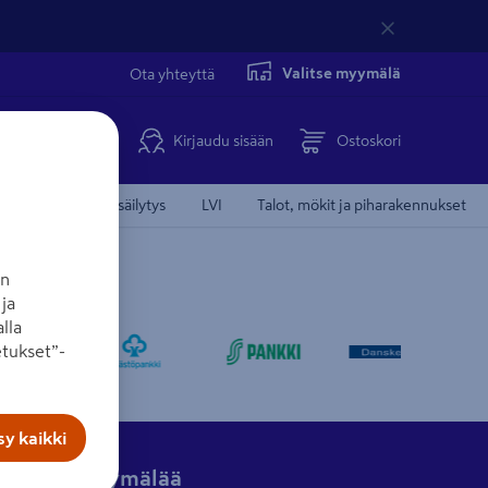
Valitse myymälä
Ota yhteyttä
Kirjaudu sisään
Ostoskori
Koti, keittiö ja säilytys
LVI
Talot, mökit ja piharakennukset
an
ja
lla
tukset”-
y kaikki
Hae myymälää