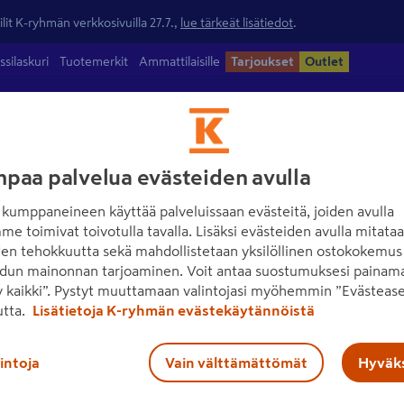
lit K-ryhmän verkkosivuilla 27.7.,
lue tärkeät lisätiedot
.
ssilaskuri
Tuotemerkit
Ammattilaisille
Tarjoukset
Outlet
ntamateriaalit
Maalit
Työkalut
Piha
Sähkö ja valaisimet
paa palvelua evästeiden avulla
kumppaneineen käyttää palveluissaan evästeitä, joiden avulla
me toimivat toivotulla tavalla. Lisäksi evästeiden avulla mitata
den tehokkuutta sekä mahdollistetaan yksilöllinen ostokokemus 
dun mainonnan tarjoaminen. Voit antaa suostumuksesi painama
 kaikki”. Pystyt muuttamaan valintojasi myöhemmin ”Evästease
utta.
Lisätietoja K-ryhmän evästekäytännöistä
lintoja
Vain välttämättömät
Hyväks
Ota yhteyttä