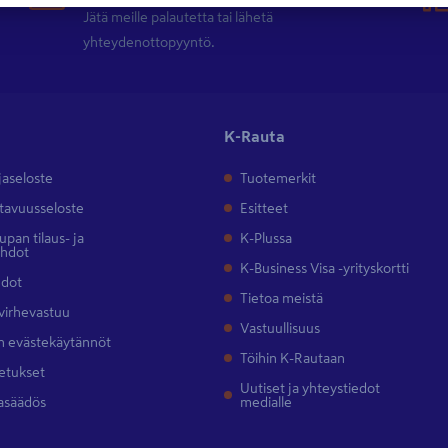
Jätä meille palautetta tai lähetä
yhteydenottopyyntö.
K-Rauta
jaseloste
Tuotemerkit
tavuusseloste
Esitteet
pan tilaus- ja
K-Plussa
ehdot
K-Business Visa -yrityskortti
hdot
Tietoa meistä
 virhevastuu
Vastuullisuus
 evästekäytännöt
Töihin K-Rautaan
etukset
Uutiset ja yhteystiedot
asäädös
medialle