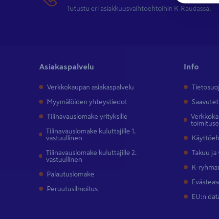
Tutustu eri asiakkuusvaihtoehtoihin K-Raudassa.
Asiakaspalvelu
Info
Verkkokaupan asiakaspalvelu
Tietosuo
Myymälöiden yhteystiedot
Saavutet
Tilinavauslomake yrityksille
Verkkokau
toimitus
Tilinavauslomake kuluttajille 1.
vastuullinen
Käyttöe
Tilinavauslomake kuluttajille 2.
Takuu ja
vastuullinen
K-ryhmän
Palautuslomake
Evästeas
Peruutusilmoitus
EU:n dat