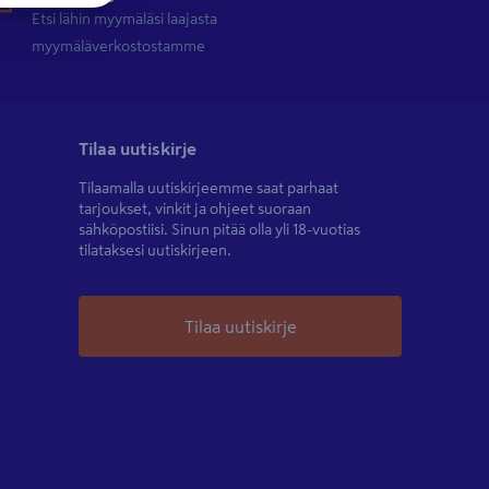
Etsi lähin myymäläsi laajasta
myymäläverkostostamme
Tilaa uutiskirje
Tilaamalla uutiskirjeemme saat parhaat
tarjoukset, vinkit ja ohjeet suoraan
sähköpostiisi. Sinun pitää olla yli 18-vuotias
tilataksesi uutiskirjeen.
Tilaa uutiskirje