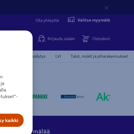
Valitse myymälä
Ota yhteyttä
Kirjaudu sisään
Ostoskori
Koti, keittiö ja säilytys
LVI
Talot, mökit ja piharakennukset
an
ja
lla
tukset”-
y kaikki
Hae myymälää