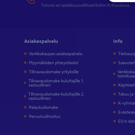
Tutustu eri asiakkuusvaihtoehtoihin K-Raudassa.
Asiakaspalvelu
Info
Verkkokaupan asiakaspalvelu
Tietosuo
Myymälöiden yhteystiedot
Saavutet
Tilinavauslomake yrityksille
Verkkokau
toimitus
Tilinavauslomake kuluttajille 1.
vastuullinen
Käyttöe
Tilinavauslomake kuluttajille 2.
Takuu ja
vastuullinen
K-ryhmän
Palautuslomake
Evästeas
Peruutusilmoitus
EU:n dat