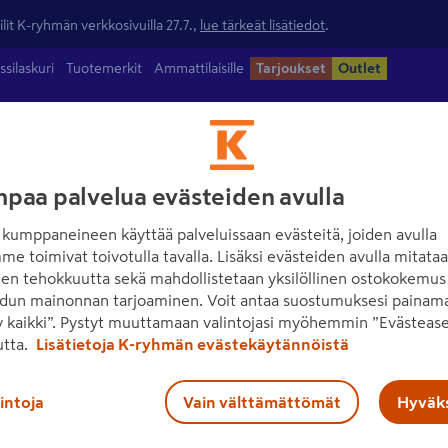
lit K-ryhmän verkkosivuilla 27.7.,
lue tärkeät lisätiedot
.
ssilaskuri
Tuotemerkit
Ammattilaisille
Tarjoukset
Outlet
ntamateriaalit
Maalit
Työkalut
Piha
Sähkö ja valaisimet
paa palvelua evästeiden avulla
kumppaneineen käyttää palveluissaan evästeitä, joiden avulla
me toimivat toivotulla tavalla. Lisäksi evästeiden avulla mitata
den tehokkuutta sekä mahdollistetaan yksilöllinen ostokokemus 
dun mainonnan tarjoaminen. Voit antaa suostumuksesi painama
 kaikki”. Pystyt muuttamaan valintojasi myöhemmin ”Evästease
utta.
Lisätietoja K-ryhmän evästekäytännöistä
lintoja
Vain välttämättömät
Hyväks
Ota yhteyttä