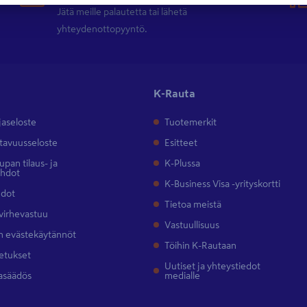
Jätä meille palautetta tai lähetä
yhteydenottopyyntö.
K-Rauta
jaseloste
Tuotemerkit
tavuusseloste
Esitteet
pan tilaus- ja
K-Plussa
ehdot
K-Business Visa -yrityskortti
hdot
Tietoa meistä
 virhevastuu
Vastuullisuus
 evästekäytännöt
Töihin K-Rautaan
etukset
Uutiset ja yhteystiedot
asäädös
medialle