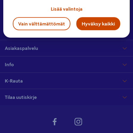
Ota yhteyttä
Jätä meille palautetta tai lähetä yhteydenottopyyntö.
Lisää valintoja
Vain välttämättömät
Hyväksy kaikki
Hae myymälää
Etsi lähin myymäläsi laajasta myymäläverkostostamme
Asiakaspalvelu
Info
K-Rauta
Tilaa uutiskirje