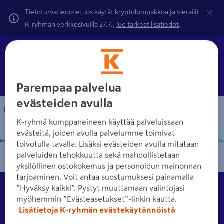
Tietoturvatiedote: Jos käytät kryptolompakkoa ja vierailit
K-ryhmän verkkosivuilla 27.7.,
lue tärkeät lisätiedot
.
Parempaa palvelua
evästeiden avulla
Maksutavat
K-ryhmä kumppaneineen käyttää palveluissaan
evästeitä, joiden avulla palvelumme toimivat
toivotulla tavalla. Lisäksi evästeiden avulla mitataan
palveluiden tehokkuutta sekä mahdollistetaan
yksilöllinen ostokokemus ja personoidun mainonnan
tarjoaminen. Voit antaa suostumuksesi painamalla
Asiakkuus
”Hyväksy kaikki”. Pystyt muuttamaan valintojasi
Tutustu eri asiakkuusvaihtoehtoihin K-Raudassa.
myöhemmin ”Evästeasetukset”-linkin kautta.
Lisätietoja K-ryhmän evästekäytännöistä