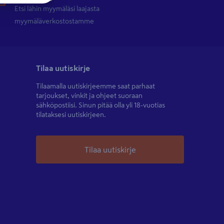
Etsi lähin myymäläsi laajasta
myymäläverkostostamme
Tilaa uutiskirje
Tilaamalla uutiskirjeemme saat parhaat
tarjoukset, vinkit ja ohjeet suoraan
sähköpostiisi. Sinun pitää olla yli 18-vuotias
tilataksesi uutiskirjeen.
Tilaa uutiskirje