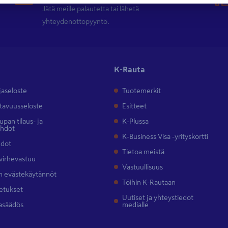
Jätä meille palautetta tai lähetä
yhteydenottopyyntö.
K-Rauta
jaseloste
Tuotemerkit
tavuusseloste
Esitteet
pan tilaus- ja
K-Plussa
ehdot
K-Business Visa -yrityskortti
hdot
Tietoa meistä
 virhevastuu
Vastuullisuus
 evästekäytännöt
Töihin K-Rautaan
etukset
Uutiset ja yhteystiedot
asäädös
medialle