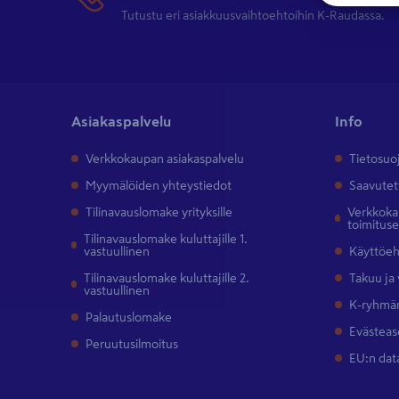
Tutustu eri asiakkuusvaihtoehtoihin K-Raudassa.
Asiakaspalvelu
Info
Verkkokaupan asiakaspalvelu
Tietosuo
Myymälöiden yhteystiedot
Saavutet
Tilinavauslomake yrityksille
Verkkokau
toimitus
Tilinavauslomake kuluttajille 1.
vastuullinen
Käyttöe
Tilinavauslomake kuluttajille 2.
Takuu ja
vastuullinen
K-ryhmän
Palautuslomake
Evästeas
Peruutusilmoitus
EU:n dat