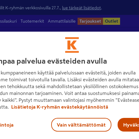
lit K-ryhmän verkkosivuilla 27.7.,
lue tärkeät lisätiedot
.
ssilaskuri
Tuotemerkit
Ammattilaisille
Tarjoukset
Outlet
ntamateriaalit
Maalit
Työkalut
Piha
Sähkö ja valaisimet
paa palvelua evästeiden avulla
kumppaneineen käyttää palveluissaan evästeitä, joiden avulla
me toimivat toivotulla tavalla. Lisäksi evästeiden avulla mitata
den tehokkuutta sekä mahdollistetaan yksilöllinen ostokokemus 
dun mainonnan tarjoaminen. Voit antaa suostumuksesi painama
 kaikki”. Pystyt muuttamaan valintojasi myöhemmin ”Evästease
utta.
Lisätietoja K-ryhmän evästekäytännöistä
lintoja
Vain välttämättömät
Hyväks
Ota yhteyttä