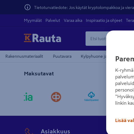
Tietoturvatiedote: Jos käytät kryptolompakkoa ja vierai
Myymälät
Palvelut
Varaa aika
Inspiraatio ja ohjeet
Tera
Rakennusmateriaalit
Puutavara
Kylpyhuone ja sauna
Pi
Parem
K-ryhmä 
Maksutavat
palvelum
palvelui
personoi
”Hyväksy
linkin ka
Lisää va
Asiakkuus