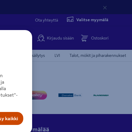
Valitse myymälä
Ota yhteyttä
Kirjaudu sisään
Ostoskori
Koti, keittiö ja säilytys
LVI
Talot, mökit ja piharakennukset
an
ja
lla
tukset”-
y kaikki
Hae myymälää