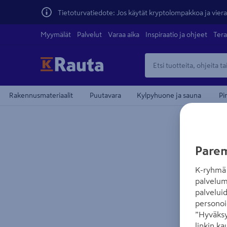
Tietoturvatiedote: Jos käytät kryptolompakkoa ja vierai
Myymälät
Palvelut
Varaa aika
Inspiraatio ja ohjeet
Tera
Rakennusmateriaalit
Puutavara
Kylpyhuone ja sauna
Pi
Parem
K-ryhmä 
palvelum
palvelui
personoi
”Hyväksy
linkin ka