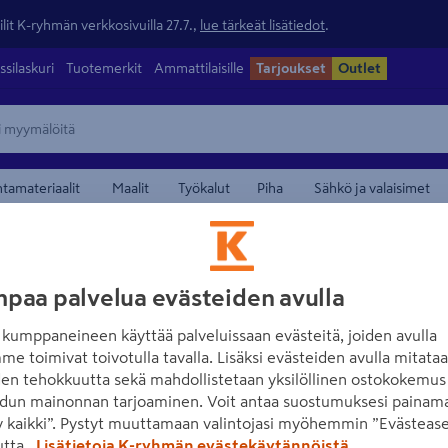
lit K-ryhmän verkkosivuilla 27.7.,
lue tärkeät lisätiedot
.
ssilaskuri
Tuotemerkit
Ammattilaisille
Tarjoukset
Outlet
ntamateriaalit
Maalit
Työkalut
Piha
Sähkö ja valaisimet
paa palvelua evästeiden avulla
kumppaneineen käyttää palveluissaan evästeitä, joiden avulla
me toimivat toivotulla tavalla. Lisäksi evästeiden avulla mitata
den tehokkuutta sekä mahdollistetaan yksilöllinen ostokokemus 
dun mainonnan tarjoaminen. Voit antaa suostumuksesi painama
 kaikki”. Pystyt muuttamaan valintojasi myöhemmin ”Evästease
utta.
Lisätietoja K-ryhmän evästekäytännöistä