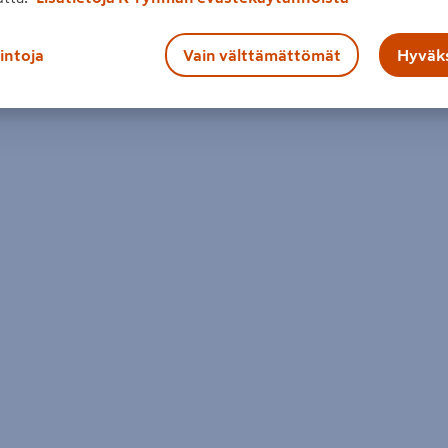
lintoja
Vain välttämättömät
Hyväks