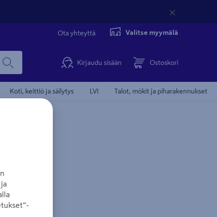
Valitse myymälä
Ota yhteyttä
Kirjaudu sisään
Ostoskori
Koti, keittiö ja säilytys
LVI
Talot, mökit ja piharakennukset
an
ja
lla
tukset”-