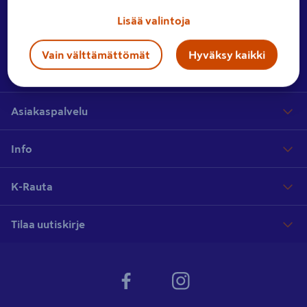
Ota yhteyttä
Jätä meille palautetta tai lähetä yhteydenottopyyntö.
Lisää valintoja
Vain välttämättömät
Hyväksy kaikki
Hae myymälää
Etsi lähin myymäläsi laajasta myymäläverkostostamme
Asiakaspalvelu
Info
K-Rauta
Tilaa uutiskirje