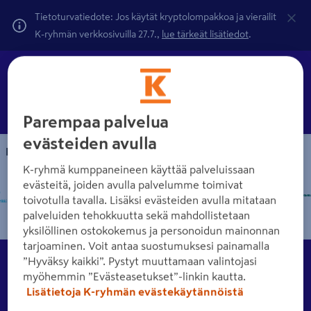
Tietoturvatiedote: Jos käytät kryptolompakkoa ja vierailit
K-ryhmän verkkosivuilla 27.7.,
lue tärkeät lisätiedot
.
Parempaa palvelua
evästeiden avulla
Maksutavat
K-ryhmä kumppaneineen käyttää palveluissaan
evästeitä, joiden avulla palvelumme toimivat
toivotulla tavalla. Lisäksi evästeiden avulla mitataan
palveluiden tehokkuutta sekä mahdollistetaan
yksilöllinen ostokokemus ja personoidun mainonnan
tarjoaminen. Voit antaa suostumuksesi painamalla
Asiakkuus
”Hyväksy kaikki”. Pystyt muuttamaan valintojasi
Tutustu eri asiakkuusvaihtoehtoihin K-Raudassa.
myöhemmin ”Evästeasetukset”-linkin kautta.
Lisätietoja K-ryhmän evästekäytännöistä