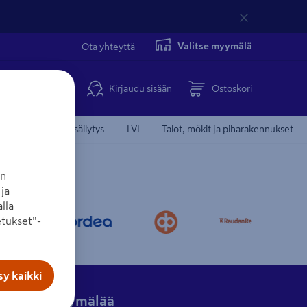
Valitse myymälä
Ota yhteyttä
Kirjaudu sisään
Ostoskori
Koti, keittiö ja säilytys
LVI
Talot, mökit ja piharakennukset
an
ja
lla
tukset”-
y kaikki
Hae myymälää