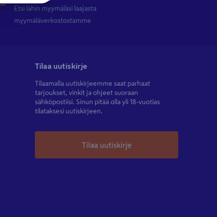
Etsi lähin myymäläsi laajasta
myymäläverkostostamme
Tilaa uutiskirje
Tilaamalla uutiskirjeemme saat parhaat
tarjoukset, vinkit ja ohjeet suoraan
sähköpostiisi. Sinun pitää olla yli 18-vuotias
tilataksesi uutiskirjeen.
Tilaa uutiskirje