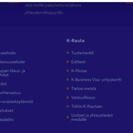
Jätä meille palautetta tai lähetä
yhteydenottopyyntö.
K-Rauta
jaseloste
Tuotemerkit
tavuusseloste
Esitteet
pan tilaus- ja
K-Plussa
ehdot
K-Business Visa -yrityskortti
hdot
Tietoa meistä
 virhevastuu
Vastuullisuus
 evästekäytännöt
Töihin K-Rautaan
etukset
Uutiset ja yhteystiedot
asäädös
medialle