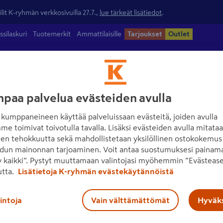
lit K-ryhmän verkkosivuilla 27.7.,
lue tärkeät lisätiedot
.
ssilaskuri
Tuotemerkit
Ammattilaisille
Tarjoukset
Outlet
ntamateriaalit
Maalit
Työkalut
Piha
Sähkö ja valaisimet
paa palvelua evästeiden avulla
kumppaneineen käyttää palveluissaan evästeitä, joiden avulla
me toimivat toivotulla tavalla. Lisäksi evästeiden avulla mitata
den tehokkuutta sekä mahdollistetaan yksilöllinen ostokokemus 
dun mainonnan tarjoaminen. Voit antaa suostumuksesi painama
 kaikki”. Pystyt muuttamaan valintojasi myöhemmin ”Evästease
utta.
Lisätietoja K-ryhmän evästekäytännöistä
lintoja
Vain välttämättömät
Hyväks
Ota yhteyttä