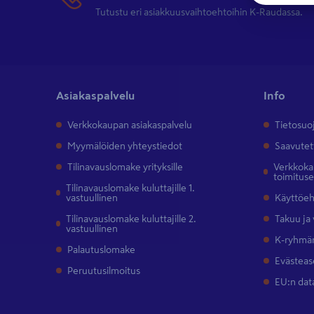
Tutustu eri asiakkuusvaihtoehtoihin K-Raudassa.
Asiakaspalvelu
Info
Verkkokaupan asiakaspalvelu
Tietosuo
Myymälöiden yhteystiedot
Saavutet
Tilinavauslomake yrityksille
Verkkokau
toimitus
Tilinavauslomake kuluttajille 1.
vastuullinen
Käyttöe
Tilinavauslomake kuluttajille 2.
Takuu ja
vastuullinen
K-ryhmän
Palautuslomake
Evästeas
Peruutusilmoitus
EU:n dat