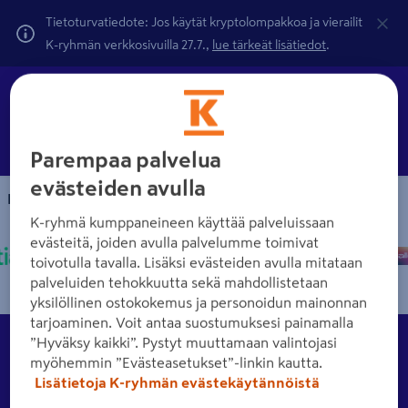
Tietoturvatiedote: Jos käytät kryptolompakkoa ja vierailit
K-ryhmän verkkosivuilla 27.7.,
lue tärkeät lisätiedot
.
Parempaa palvelua
evästeiden avulla
Maksutavat
K-ryhmä kumppaneineen käyttää palveluissaan
evästeitä, joiden avulla palvelumme toimivat
toivotulla tavalla. Lisäksi evästeiden avulla mitataan
palveluiden tehokkuutta sekä mahdollistetaan
yksilöllinen ostokokemus ja personoidun mainonnan
tarjoaminen. Voit antaa suostumuksesi painamalla
Asiakkuus
”Hyväksy kaikki”. Pystyt muuttamaan valintojasi
Tutustu eri asiakkuusvaihtoehtoihin K-Raudassa.
myöhemmin ”Evästeasetukset”-linkin kautta.
Lisätietoja K-ryhmän evästekäytännöistä