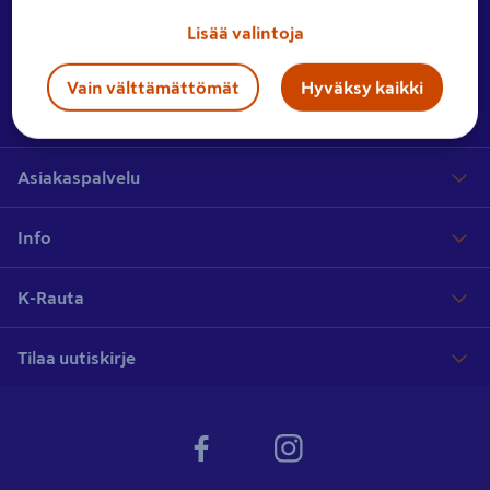
Ota yhteyttä
Jätä meille palautetta tai lähetä yhteydenottopyyntö.
Lisää valintoja
Vain välttämättömät
Hyväksy kaikki
Hae myymälää
Etsi lähin myymäläsi laajasta myymäläverkostostamme
Asiakaspalvelu
Info
K-Rauta
Tilaa uutiskirje