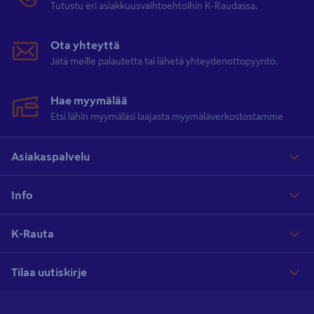
Tutustu eri asiakkuusvaihtoehtoihin K-Raudassa.
Ota yhteyttä
Jätä meille palautetta tai lähetä yhteydenottopyyntö.
Hae myymälää
Etsi lähin myymäläsi laajasta myymäläverkostostamme
Asiakaspalvelu
Info
K-Rauta
Tilaa uutiskirje