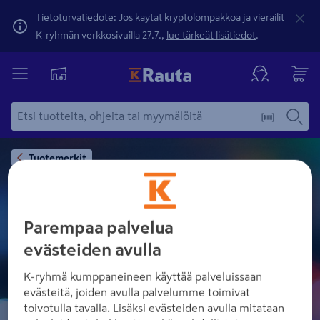
Tietoturvatiedote: Jos käytät kryptolompakkoa ja vierailit
K-ryhmän verkkosivuilla 27.7.,
lue tärkeät lisätiedot
.
Tuotemerkit
SCANDINAVIAN
Parempaa palvelua
DESIGNERS III
evästeiden avulla
K-ryhmä kumppaneineen käyttää palveluissaan
evästeitä, joiden avulla palvelumme toimivat
toivotulla tavalla. Lisäksi evästeiden avulla mitataan