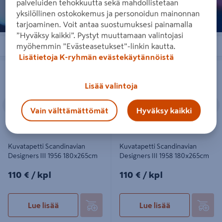
palveluiden tehokkuutta sekä mahdollistetaan
yksilöllinen ostokokemus ja personoidun mainonnan
tarjoaminen. Voit antaa suostumuksesi painamalla
”Hyväksy kaikki”. Pystyt muuttamaan valintojasi
Järjestä
Suodattimet
myöhemmin ”Evästeasetukset”-linkin kautta.
Lisätietoja K-ryhmän evästekäytännöistä
Kuvatapetti Scandinavian Designers
Kuvatapetti Scandinavian Designers
III 1956 180x265cm
III 1958 180x265cm
Lisää valintoja
Edellinen
Seuraava
Edellinen
S
Vain välttämättömät
Hyväksy kaikki
Kuvatapetti Scandinavian
Kuvatapetti Scandinavian
Designers III 1956 180x265cm
Designers III 1958 180x265cm
110€/kpl
110€/kpl
110 €
/ kpl
110 €
/ kpl
Lue lisää
Lue lisää