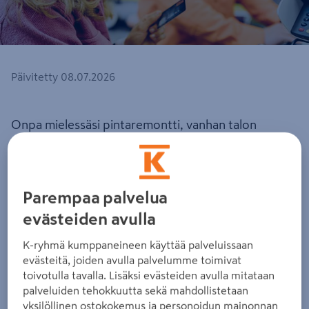
Päivitetty 08.07.2026
Onpa mielessäsi pintaremontti, vanhan talon
kunnostusprojekti tai jotain siltä väliltä, niin
tarjoamme sinulle sopivat vaihtoehdot ja
remonttiasi helpottavat palvelut. Voit avata K-
Parempaa palvelua
Raudan myymälään tiliasiakkuuden Remppatilin,
evästeiden avulla
jonka avulla toteutat suuremmatkin hankinnat
K-ryhmä kumppaneineen käyttää palveluissaan
pienellä kuukausimaksulla. Asioimalla K-Raudassa
evästeitä, joiden avulla palvelumme toimivat
toivotulla tavalla. Lisäksi evästeiden avulla mitataan
kerrytät rahanarvoisia Plussa-pisteitä ja hyödynnät
palveluiden tehokkuutta sekä mahdollistetaan
Plussa-kortilla saatavat edut.
yksilöllinen ostokokemus ja personoidun mainonnan