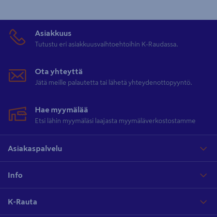
Asiakkuus
Tutustu eri asiakkuusvaihtoehtoihin K-Raudassa.
Ota yhteyttä
Jätä meille palautetta tai lähetä yhteydenottopyyntö.
Hae myymälää
Etsi lähin myymäläsi laajasta myymäläverkostostamme
Asiakaspalvelu
Info
K-Rauta