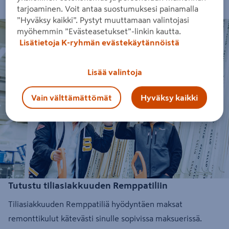
tarjoaminen. Voit antaa suostumuksesi painamalla
”Hyväksy kaikki”. Pystyt muuttamaan valintojasi
myöhemmin ”Evästeasetukset”-linkin kautta.
Lisätietoja K-ryhmän evästekäytännöistä
Lisää valintoja
Vain välttämättömät
Hyväksy kaikki
Tutustu tiliasiakkuuden Remppatiliin
Tiliasiakkuuden Remppatiliä hyödyntäen maksat
remonttikulut kätevästi sinulle sopivissa maksuerissä.