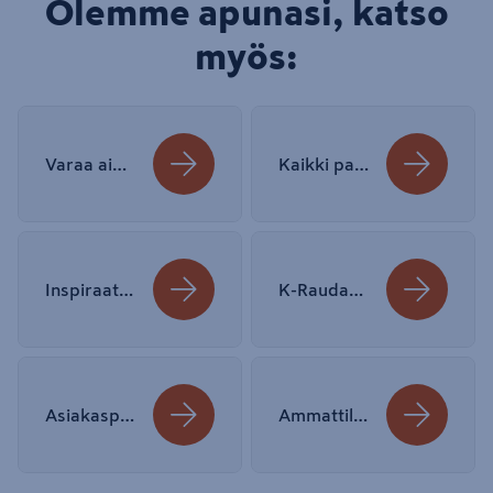
Olemme apunasi, katso
myös:
Varaa aika remontin suunnitteluun
Kaikki palvelut
Inspiraatio ja ohjeet
K-Raudan myymälät
Asiakaspalvelu
Ammattilaisten palvelut ja asiakkuus