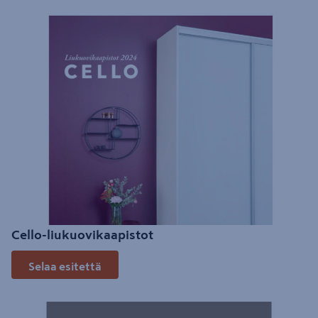
Cello-liukuovikaapistot
Selaa esitettä