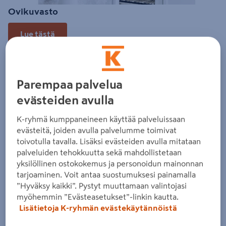
Ovikuvasto
Lue tästä
Parempaa palvelua
evästeiden avulla
K-ryhmä kumppaneineen käyttää palveluissaan
evästeitä, joiden avulla palvelumme toimivat
toivotulla tavalla. Lisäksi evästeiden avulla mitataan
palveluiden tehokkuutta sekä mahdollistetaan
yksilöllinen ostokokemus ja personoidun mainonnan
tarjoaminen. Voit antaa suostumuksesi painamalla
”Hyväksy kaikki”. Pystyt muuttamaan valintojasi
myöhemmin ”Evästeasetukset”-linkin kautta.
Lisätietoja K-ryhmän evästekäytännöistä
Marazzi-suurlaatat