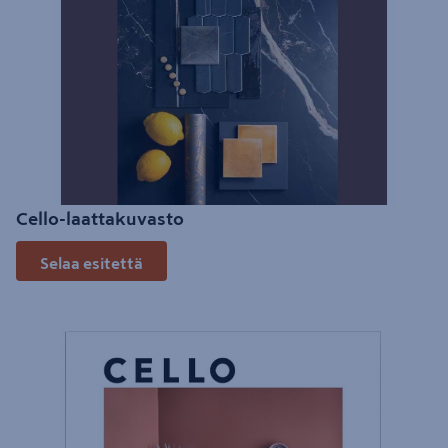
Cello-laattakuvasto
Selaa esitettä