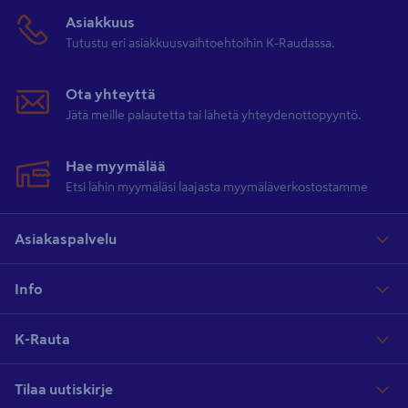
Asiakkuus
Tutustu eri asiakkuusvaihtoehtoihin K-Raudassa.
Ota yhteyttä
Jätä meille palautetta tai lähetä yhteydenottopyyntö.
Hae myymälää
Etsi lähin myymäläsi laajasta myymäläverkostostamme
Asiakaspalvelu
Info
K-Rauta
Tilaa uutiskirje