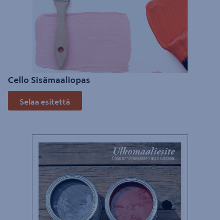
Cello Sisämaaliopas
Selaa esitettä