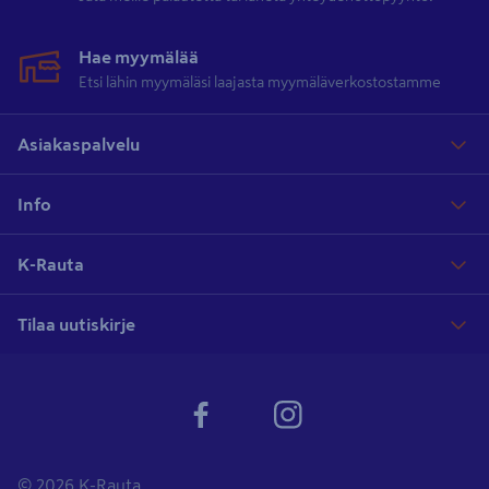
Hae myymälää
Etsi lähin myymäläsi laajasta myymäläverkostostamme
Asiakaspalvelu
Info
K-Rauta
Tilaa uutiskirje
© 2026 K-Rauta