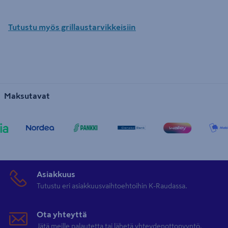
Tutustu myös grillaustarvikkeisiin
Maksutavat
Asiakkuus
Tutustu eri asiakkuusvaihtoehtoihin K-Raudassa.
Ota yhteyttä
Jätä meille palautetta tai lähetä yhteydenottopyyntö.