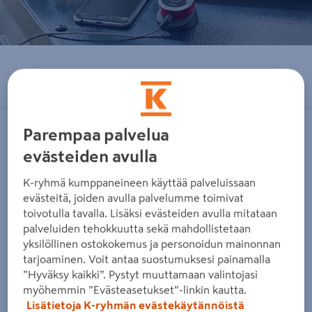
Jaa sähköpostilla
Parempaa palvelua
Päivitetty 23.02.2020
evästeiden avulla
K-ryhmä kumppaneineen käyttää palveluissaan
Grillaus ja savustus ovat mukavaa puuhaa, mutta
evästeitä, joiden avulla palvelumme toimivat
onnistunut ja maukas lopputulos tekee puuhasta
toivotulla tavalla. Lisäksi evästeiden avulla mitataan
vielä mukavampaa. Kunnollinen lämpömittari on
palveluiden tehokkuutta sekä mahdollistetaan
yksilöllinen ostokokemus ja personoidun mainonnan
avain onnistuneeseen kokonaisuuteen.
tarjoaminen. Voit antaa suostumuksesi painamalla
”Hyväksy kaikki”. Pystyt muuttamaan valintojasi
USEIN GRILLISSÄ TAI SAVUSTIMESSA on oma kannessa
myöhemmin ”Evästeasetukset”-linkin kautta.
tai ovessa oleva lämpömittari, joka näyttää laitteen sisällä
Lisätietoja K-ryhmän evästekäytännöistä