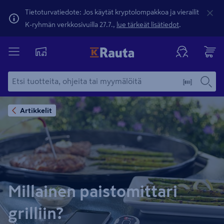
Tietoturvatiedote: Jos käytät kryptolompakkoa ja vierailit
K-ryhmän verkkosivuilla 27.7.,
lue tärkeät lisätiedot
.
Artikkelit
Millainen paistomittari
grilliin?