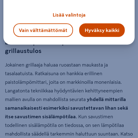
vallitsevan lämpötilan. Nämä integroidut mittarit ovat
usein suuntaa antavia, eivätkä anna tarkempaa tietoa itse
Lisää valintoja
valmistettavan ruoan sisälämmöstä.
Vain välttämättömät
Hyväksy kaikki
Erillisellä paistolämpömittarilla tarkka
grillaustulos
Jokainen grillaaja haluaa ruoastaan maukasta ja
tasalaatuista. Ratkaisuna on hankkia erillinen
paistolämpömittari, joita on markkinoilla monenlaisia.
Langatonta tekniikkaa hyödyntävien kehittyneempien
mallien avulla on mahdollista seurata
yhdellä mittarilla
samanaikaisesti esimerkiksi savustettavan lihan sekä
itse savustimen sisälämpötilaa
. Kun savustimen
todellinen sisälämpötila on tiedossa, on sen lämpötilaa
mahdollista säädellä tarkemmin haluttuun suuntaan. Katso