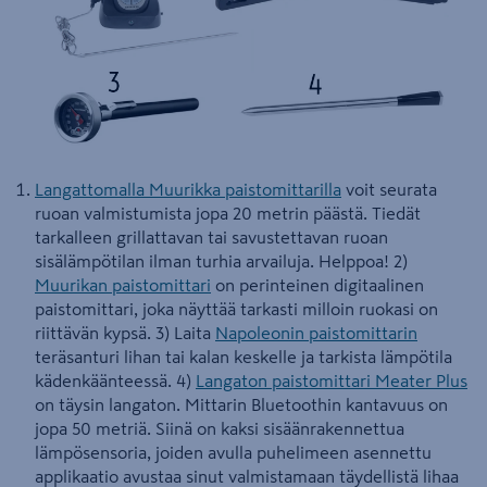
Langattomalla Muurikka paistomittarilla
voit seurata
ruoan valmistumista jopa 20 metrin päästä. Tiedät
tarkalleen grillattavan tai savustettavan ruoan
sisälämpötilan ilman turhia arvailuja. Helppoa! 2)
Muurikan paistomittari
on perinteinen digitaalinen
paistomittari, joka näyttää tarkasti milloin ruokasi on
riittävän kypsä. 3) Laita
Napoleonin paistomittarin
teräsanturi lihan tai kalan keskelle ja tarkista lämpötila
kädenkäänteessä. 4)
Langaton paistomittari Meater Plus
on täysin langaton. Mittarin Bluetoothin kantavuus on
jopa 50 metriä. Siinä on kaksi sisäänrakennettua
lämpösensoria, joiden avulla puhelimeen asennettu
applikaatio avustaa sinut valmistamaan täydellistä lihaa