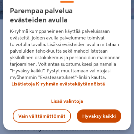
Parempaa palvelua
evästeiden avulla
K-ryhmä kumppaneineen käyttää palveluissaan
Jaa sähköpostilla
evästeitä, joiden avulla palvelumme toimivat
toivotulla tavalla. Lisäksi evästeiden avulla mitataan
palveluiden tehokkuutta sekä mahdollistetaan
yksilöllinen ostokokemus ja personoidun mainonnan
Päivitetty 22.06.2026
tarjoaminen. Voit antaa suostumuksesi painamalla
”Hyväksy kaikki”. Pystyt muuttamaan valintojasi
myöhemmin ”Evästeasetukset”-linkin kautta.
Uudista portaiden ilme hauskalla ja kestävällä
Lisätietoja K-ryhmän evästekäytännöistä
maalatulla matolla. Katso ohjevideo ja ryhdy
tuumasta toimeen. Tarvikkeet ja sopivat maalit
Lisää valintoja
löydät K-Raudasta.
Vain välttämättömät
Hyväksy kaikki
Video-ohjeet maalatun maton tekoon: