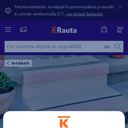
Tietoturvatiedote: Jos käytät kryptolompakkoa ja vierailit
K-ryhmän verkkosivuilla 27.7.,
lue tärkeät lisätiedot
.
Artikkelit
DIY: Maalattu matto