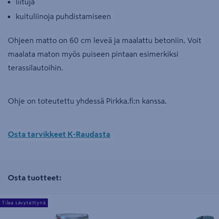
liituja
kuituliinoja puhdistamiseen
Ohjeen matto on 60 cm leveä ja maalattu betoniin. Voit
maalata maton myös puiseen pintaan esimerkiksi
terassilautoihin.
Ohje on toteutettu yhdessä Pirkka.fi:n kanssa.
Osta tarvikkeet K-Raudasta
Osta tuotteet:
Betolux Akva Lattiamaali 0,9l C sävytettävä
Rullamitta PROF 3m magn
Tilaa sävytettynä