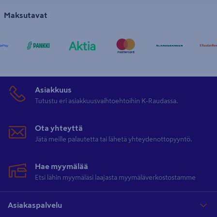
Maksutavat
Asiakkuus
Tutustu eri asiakkuusvaihtoehtoihin K-Raudassa.
Ota yhteyttä
Jätä meille palautetta tai lähetä yhteydenottopyyntö.
Hae myymälää
Etsi lähin myymäläsi laajasta myymäläverkostostamme
Asiakaspalvelu