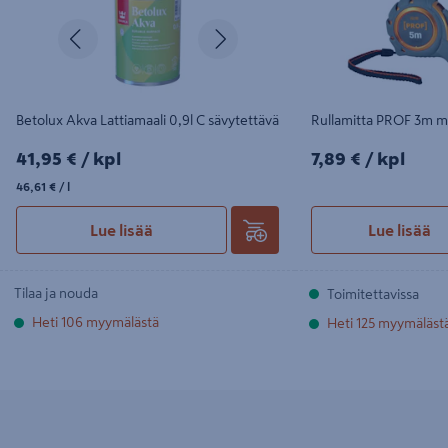
Edellinen
Seuraava
Betolux Akva Lattiamaali 0,9l C sävytettävä
Rullamitta PROF 3m m
41,95€/kpl
7,89€/kpl
41,95 €
/ kpl
7,89 €
/ kpl
46,61€/l
46,61 €
/ l
Lue lisää
Lue lisää
Tilaa ja nouda
Toimitettavissa
Heti 106 myymälästä
Heti 125 myymäläst