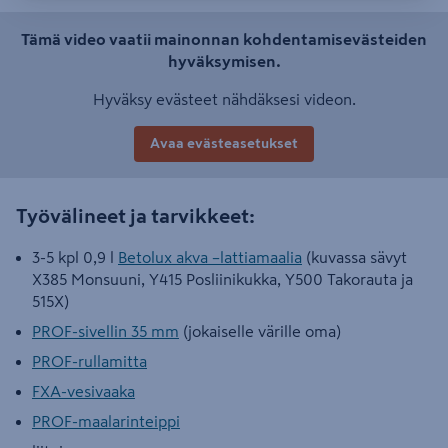
Tämä video vaatii mainonnan kohdentamisevästeiden
hyväksymisen.
Hyväksy evästeet nähdäksesi videon.
Avaa evästeasetukset
Työvälineet ja tarvikkeet:
3-5 kpl 0,9 l
Betolux akva –lattiamaalia
(kuvassa sävyt
X385 Monsuuni, Y415 Posliinikukka, Y500 Takorauta ja
515X)
PROF-sivellin 35 mm
(jokaiselle värille oma)
PROF-rullamitta
FXA-vesivaaka
PROF-maalarinteippi