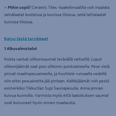
>
Mihin sopii?
Ceramic Tiles -kaakelimaalilla voit maalata
seinälaatat kosteissa ja kuivissa tiloissa, sekä lattialaatat
kuivissa tiloissa.
Katso tästä tarvikkeet
1 Alkuvalmistelut
Poista vanhat silikonisaumat terävällä veitsellä. Loput
silikonijäämät saat pois silikonin poistoaineella. Pese vielä
pinnat maalinpesuaineella, ja huuhtele runsaalla vedellä
niin ettei pesuainetta jää pintaan. Kalkkijäämät voit pestä
esimerkiksi Tikkurilan Supi Saunapesulla. Anna pinnan
kuivua kunnolla. Varmista myös että laatoituksen saumat
ovat kuivuneet hyvin ennen maalausta.