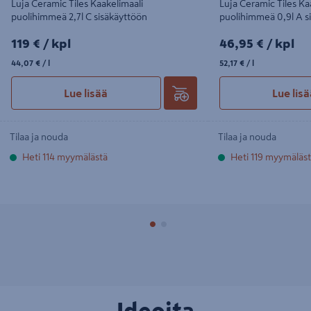
Luja Ceramic Tiles Kaakelimaali
Luja Ceramic Tiles Ka
puolihimmeä 2,7l C sisäkäyttöön
puolihimmeä 0,9l A s
119€/kpl
46,95€/kpl
119 €
/ kpl
46,95 €
/ kpl
44,07€/l
52,17€/l
44,07 €
/ l
52,17 €
/ l
Lue lisää
Lue lis
Tilaa ja nouda
Tilaa ja nouda
Heti 114 myymälästä
Heti 119 myymäläs
Ideoita