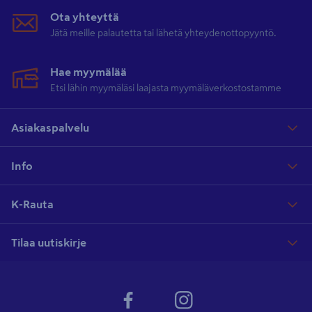
Ota yhteyttä
Jätä meille palautetta tai lähetä yhteydenottopyyntö.
Hae myymälää
Etsi lähin myymäläsi laajasta myymäläverkostostamme
Asiakaspalvelu
Info
K-Rauta
Tilaa uutiskirje