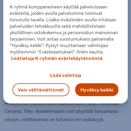
tarvikkeet.
K-ryhmä kumppaneineen käyttää palveluissaan
evästeitä, joiden avulla palvelumme toimivat
toivotulla tavalla. Lisäksi evästeiden avulla mitataan
Näin maalaat Ceramic tiles -kaakelimaalilla:
palveluiden tehokkuutta sekä mahdollistetaan
yksilöllinen ostokokemus ja personoidun mainonnan
tarjoaminen. Voit antaa suostumuksesi painamalla
”Hyväksy kaikki”. Pystyt muuttamaan valintojasi
myöhemmin ”Evästeasetukset”-linkin kautta.
Lisätietoja K-ryhmän evästekäytännöistä
Lisää valintoja
Vain välttämättömät
Hyväksy kaikki
Aloita ensin valitsemalla kaakelimaalin sävy. Tikkurilan
Ceramic Tiles -kaakelimaalin voit sävyttää haluamaasi
sävyyn, valittavanasi on tuhansia eri sisäsävyjä.