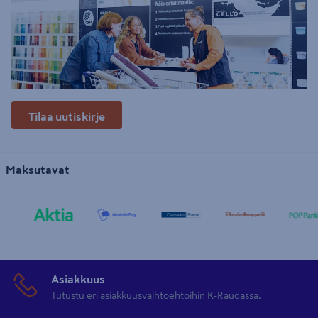
Tilaa uutiskirje
Maksutavat
Asiakkuus
Tutustu eri asiakkuusvaihtoehtoihin K-Raudassa.