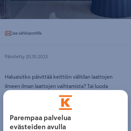
Jaa sähköpostilla
Päivitetty 20.10.2023
Haluaisitko päivittää keittiön välitilan laattojen
ilmeen ilman laattojen vaihtamista? Tai luoda
kylpyhuoneeseen tai pikkuvessaan uuden tyylin?
Tikkurilan Ceramic Tiles -kaakelimaalilla onnistut
helposti: pohjamaalia ei tarvita, ja voit sävyttää
Parempaa palvelua
maalin haluamaasi sävyyn! Katso ohjeet ja
evästeiden avulla