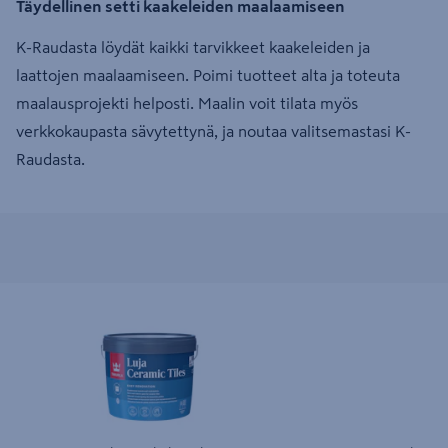
Täydellinen setti kaakeleiden maalaamiseen
K-Raudasta löydät kaikki tarvikkeet kaakeleiden ja
laattojen maalaamiseen. Poimi tuotteet alta ja toteuta
maalausprojekti helposti. Maalin voit tilata myös
verkkokaupasta sävytettynä, ja noutaa valitsemastasi K-
Raudasta.
Luja Ceramic Tiles Kaakelimaali puolihimmeä 2,7l
Luja Ceramic Tiles Kaak
C sisäkäyttöön
A sisäkäyttöön