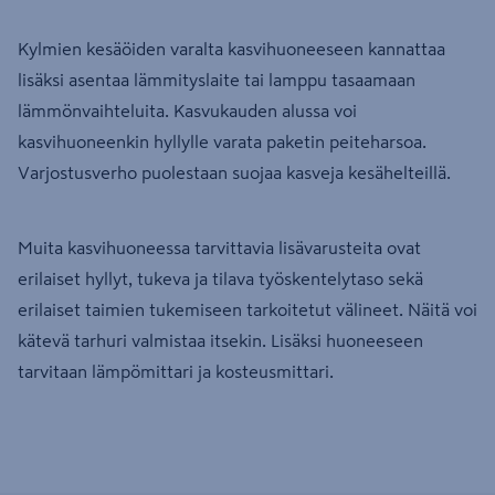
Kylmien kesäöiden varalta kasvihuoneeseen kannattaa
lisäksi asentaa lämmityslaite tai lamppu tasaamaan
lämmönvaihteluita. Kasvukauden alussa voi
kasvihuoneenkin hyllylle varata paketin peiteharsoa.
Varjostusverho puolestaan suojaa kasveja kesähelteillä.
Muita kasvihuoneessa tarvittavia lisävarusteita ovat
erilaiset hyllyt, tukeva ja tilava työskentelytaso sekä
erilaiset taimien tukemiseen tarkoitetut välineet. Näitä voi
kätevä tarhuri valmistaa itsekin. Lisäksi huoneeseen
tarvitaan lämpömittari ja kosteusmittari.