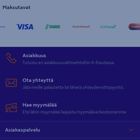
Maksutavat
Asiakkuus
Tutustu eri asiakkuusvaihtoehtoihin K-Raudassa.
Ota yhteyttä
Jätä meille palautetta tai lähetä yhteydenottopyyntö.
Hae myymälää
Etsi lähin myymäläsi laajasta myymäläverkostostamme
Asiakaspalvelu