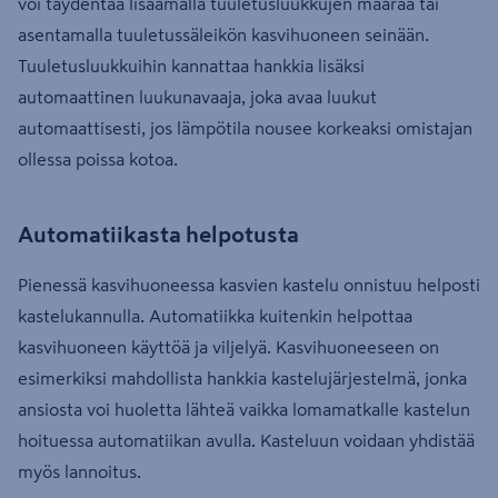
voi täydentää lisäämällä tuuletusluukkujen määrää tai
asentamalla tuuletussäleikön kasvihuoneen seinään.
Tuuletusluukkuihin kannattaa hankkia lisäksi
automaattinen luukunavaaja, joka avaa luukut
automaattisesti, jos lämpötila nousee korkeaksi omistajan
ollessa poissa kotoa.
Automatiikasta helpotusta
Pienessä kasvihuoneessa kasvien kastelu onnistuu helposti
kastelukannulla. Automatiikka kuitenkin helpottaa
kasvihuoneen käyttöä ja viljelyä. Kasvihuoneeseen on
esimerkiksi mahdollista hankkia kastelujärjestelmä, jonka
ansiosta voi huoletta lähteä vaikka lomamatkalle kastelun
hoituessa automatiikan avulla. Kasteluun voidaan yhdistää
myös lannoitus.