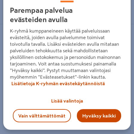
Parempaa palvelua
Jaa sähköpostilla
evästeiden avulla
K-ryhmä kumppaneineen käyttää palveluissaan
Päivitetty 09.02.2020
evästeitä, joiden avulla palvelumme toimivat
toivotulla tavalla. Lisäksi evästeiden avulla mitataan
palveluiden tehokkuutta sekä mahdollistetaan
Kasvihuoneen käytössä on muutamia perusasioita,
yksilöllinen ostokokemus ja personoidun mainonnan
tarjoaminen. Voit antaa suostumuksesi painamalla
joita kannattaa huomioida. Poimi K-Raudan ohjeet
”Hyväksy kaikki”. Pystyt muuttamaan valintojasi
esimerkiksi kasteluun ja oikean lämpötilan
myöhemmin ”Evästeasetukset”-linkin kautta.
Lisätietoja K-ryhmän evästekäytännöistä
saavuttamiseen.
Vesijohdoksi käy hyvin kudosvahvistettu muoviletku, joka
Lisää valintoja
upotetaan nurmikon pinnan alle. Letku yhdistyy
Vain välttämättömät
Hyväksy kaikki
pikaliittimellä talousvesijohdon hanaan. Vaivattomin
kastelumenetelmä on automaattinen tippukastelu.