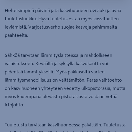
Helteisimpinä päivinä jätä kasvihuoneen ovi auki ja avaa
tuuletusluukku. Hyvä tuuletus estää myös kasvitautien
leviämistä. Varjostusverho suojaa kasveja pahimmalta
paahteelta.
Sähköä tarvitaan lämmityslaitteissa ja mahdolliseen
valaistukseen. Keväällä ja syksyllä kasvukautta voi
pidentää lämmityksellä. Myös pakkasöitä varten
lämmitysmahdollisuus on välttämätön. Paras vaihtoehto
on kasvihuoneen yhteyteen vedetty ulkopistorasia, mutta
myös kauempana olevasta pistorasiasta voidaan vetää
irtojohto.
Tuuletusta tarvitaan kasvihuoneessa päivittäin. Tuuletusta