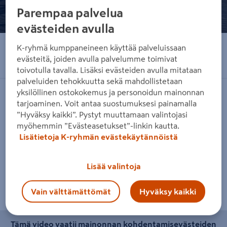
Parempaa palvelua
evästeiden avulla
K-ryhmä kumppaneineen käyttää palveluissaan
Jaa sähköpostilla
evästeitä, joiden avulla palvelumme toimivat
toivotulla tavalla. Lisäksi evästeiden avulla mitataan
palveluiden tehokkuutta sekä mahdollistetaan
yksilöllinen ostokokemus ja personoidun mainonnan
Päivitetty 24.03.2020
tarjoaminen. Voit antaa suostumuksesi painamalla
”Hyväksy kaikki”. Pystyt muuttamaan valintojasi
myöhemmin ”Evästeasetukset”-linkin kautta.
Rakenna kesäksi tyylikäs maja omalle pihalle tai
Lisätietoja K-ryhmän evästekäytännöistä
mökille. Tässä majassa passaa loikoilla ja nauttia
kiireettömistä hetkistä. Tarvikkeet ja työvälineet
Lisää valintoja
löydät K-Raudasta. Katso ohjeet videolta!
Vain välttämättömät
Hyväksy kaikki
Tämä video vaatii mainonnan kohdentamisevästeiden