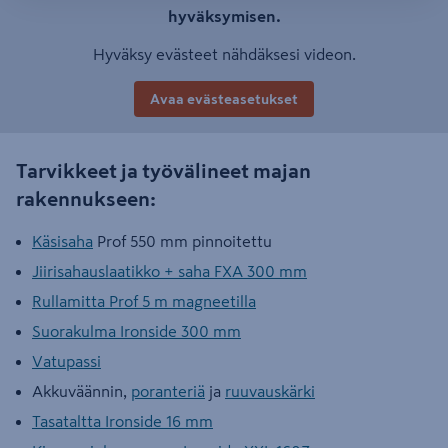
hyväksymisen.
Hyväksy evästeet nähdäksesi videon.
Avaa evästeasetukset
Tarvikkeet ja työvälineet majan
rakennukseen:
Käsisaha
Prof 550 mm pinnoitettu
Jiirisahauslaatikko + saha FXA 300 mm
Rullamitta Prof 5 m magneetilla
Suorakulma Ironside 300 mm
Vatupassi
Akkuväännin,
poranteriä
ja
ruuvauskärki
Tasataltta Ironside 16 mm