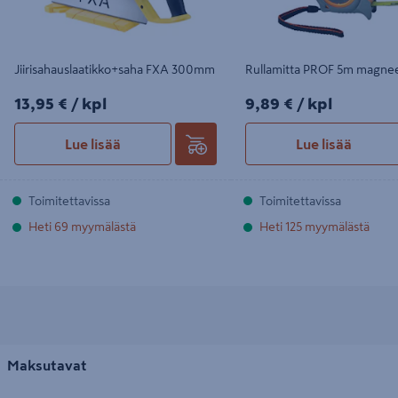
Jiirisahauslaatikko+saha FXA 300mm
Rullamitta PROF 5m magneet
13,95€/kpl
9,89€/kpl
13,95 €
/ kpl
9,89 €
/ kpl
Lue lisää
Lue lisää
Toimitettavissa
Toimitettavissa
Heti 69 myymälästä
Heti 125 myymälästä
Maksutavat