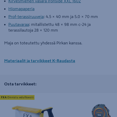
Kirvesmiehen vasara Ironside XXL 160Z
Hiomapaperia
Prof-terassiruuveja
: 4.5 × 40 mm ja 5.0 × 70 mm
Puutavaraa
: mitallistettu 48 × 98 mm c-24 ja
terassilautoja 28 × 120 mm
Maja on toteutettu yhdessä Pirkan kanssa.
Materiaalit ja tarvikkeet K-Raudasta
Osta tarvikkeet:
Jiirisahauslaatikko+saha FXA 300mm
Rullamitta PROF 5m magneetil
FXA
Onnistu edullisesti