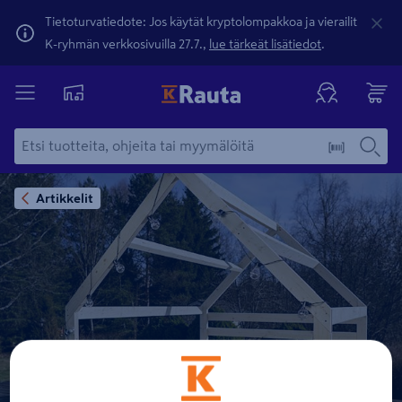
Tietoturvatiedote: Jos käytät kryptolompakkoa ja vierailit
K-ryhmän verkkosivuilla 27.7.,
lue tärkeät lisätiedot
.
Artikkelit
DIY: Maja pihalle