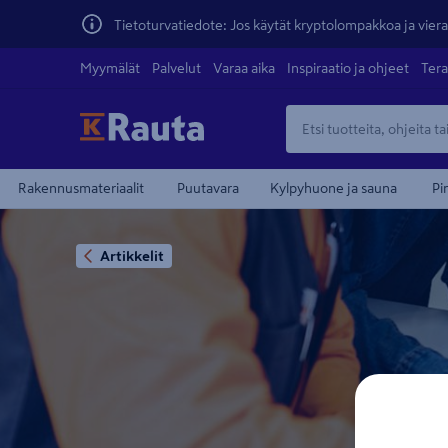
Tietoturvatiedote: Jos käytät kryptolompakkoa ja vierai
Myymälät
Palvelut
Varaa aika
Inspiraatio ja ohjeet
Tera
Rakennusmateriaalit
Puutavara
Kylpyhuone ja sauna
Pi
Artikkelit