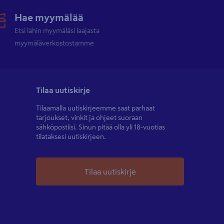
Hae myymälää
Etsi lähin myymäläsi laajasta
myymäläverkostostamme
Tilaa uutiskirje
Tilaamalla uutiskirjeemme saat parhaat
tarjoukset, vinkit ja ohjeet suoraan
sähköpostiisi. Sinun pitää olla yli 18-vuotias
tilataksesi uutiskirjeen.
Tilaa uutiskirje