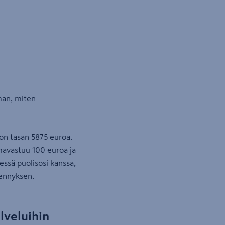
man, miten
 on tasan 5875 euroa.
mavastuu 100 euroa ja
ssä puolisosi kanssa,
hennyksen.
lveluihin