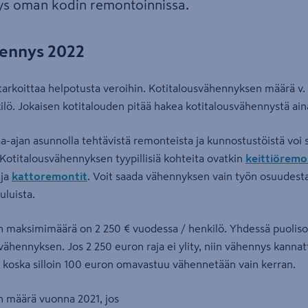
ys oman kodin remontoinnissa.
ennys 2022
tarkoittaa helpotusta veroihin. Kotitalousvähennyksen määrä v.
lö. Jokaisen kotitalouden pitää hakea kotitalousvähennystä aina
aa-ajan asunnolla tehtävistä remonteista ja kunnostustöistä voi 
Kotitalousvähennyksen tyypillisiä kohteita ovatkin
keittiöremo
ja
kattoremontit
. Voit saada vähennyksen vain työn osuudesta
uluista.
 maksimimäärä on 2 250 € vuodessa / henkilö. Yhdessä puoliso
ähennyksen. Jos 2 250 euron raja ei ylity, niin vähennys kanna
, koska silloin 100 euron omavastuu vähennetään vain kerran.
 määrä vuonna 2021, jos