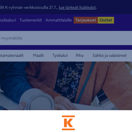
lit K-ryhmän verkkosivuilla 27.7.,
lue tärkeät lisätiedot
.
ssilaskuri
Tuotemerkit
Ammattilaisille
Tarjoukset
Outlet
ntamateriaalit
Maalit
Työkalut
Piha
Sähkö ja valaisimet