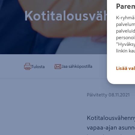
Parem
Kotitalousvähenn
K-ryhmä 
palvelum
palvelui
personoi
”Hyväksy
linkin ka
Jaa sähköpostilla
Tulosta
Lisää va
Päivitetty 08.11.2021
Kotitalousvähenny
vapaa-ajan asunno