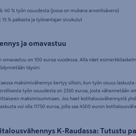
tä: 40 % työn osuudesta (jossa on mukana arvonlisävero)
: 15 % palkasta ja työnantajan sivukulut
ennys ja omavastuu
 omavastuu on 100 euroa vuodessa. Alla näet esimerkkilaskel
ödynnetään täysin:
ttaessa maksimivähennys kertyy silloin, kun työn osuus laskusta
verollisesta työn osuudesta on 2350 euroa, josta vähennetään o
ittaiseen maksimisummaan. Jos haet kotitalousvähennystä yhde
 laskusta voi olla 11750 euroa, jolla saa 4500 euron kotitalousvä
talousvähennys K-Raudassa: Tutustu pa