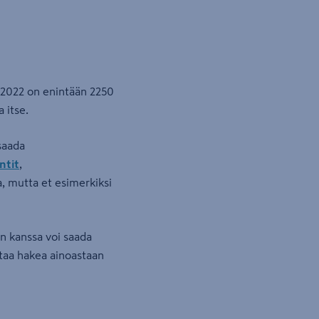
 2022 on enintään 2250
 itse.
saada
ntit
,
, mutta et esimerkiksi
n kanssa voi saada
ttaa hakea ainoastaan