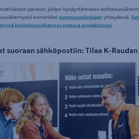
attilaisten palvelut, joiden hyödyntämiseen kotitalousvähennys 
lousvähennystä esimerkiksi
asennuspalvelujen
yhteydessä.
Tut
dynnä kotitalousvähennys omassa projektissasi
.
at suoraan sähköpostiin: Tilaa K-Raudan 