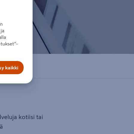
an
ja
lla
tukset”-
y kaikki
eluja kotiisi tai
nä