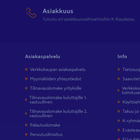
Asiakkuus
Tutustu eri asiakkuusvaihtoehtoihin K-Raudassa.
Asiakaspalvelu
Info
Verkkokaupan asiakaspalvelu
Tietosuo
Myymälöiden yhteystiedot
Saavutet
Tilinavauslomake yrityksille
Verkkokau
toimitus
Tilinavauslomake kuluttajille 1.
vastuullinen
Käyttöe
Tilinavauslomake kuluttajille 2.
Takuu ja
vastuullinen
K-ryhmän
Palautuslomake
Evästeas
Peruutusilmoitus
EU:n dat