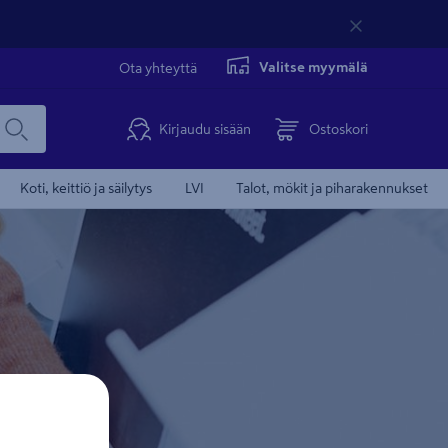
Valitse myymälä
Ota yhteyttä
Kirjaudu sisään
Ostoskori
Koti, keittiö ja säilytys
LVI
Talot, mökit ja piharakennukset