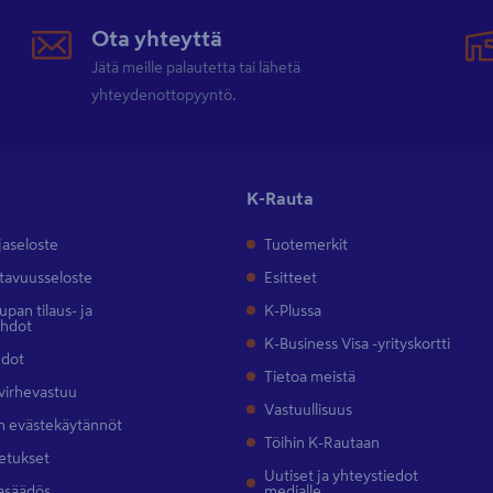
Ota yhteyttä
Jätä meille palautetta tai lähetä
yhteydenottopyyntö.
K-Rauta
jaseloste
Tuotemerkit
tavuusseloste
Esitteet
pan tilaus- ja
K-Plussa
ehdot
K-Business Visa -yrityskortti
hdot
Tietoa meistä
 virhevastuu
Vastuullisuus
 evästekäytännöt
Töihin K-Rautaan
etukset
Uutiset ja yhteystiedot
asäädös
medialle