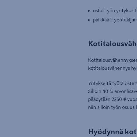
ostat työn yrityksel
palkkaat työntekijän
Kotitalousväh
Kotitalousvähennyksen
kotitalousvähennys hy
Yritykseltä työtä oste
Silloin 40 % arvonlisä
päädytään 2250 € vuos
niin silloin työn osuus
Hyödynnä koti