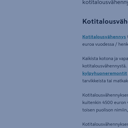
kotitalousvähenn
Kotitalousväh
Kotitalousvähennys
euroa vuodessa / henki
Kaikista kotona ja vap
kotitalousvähennystä. 
kylpyhuoneremontit
tarvikkeista tai matkak
Kotitalousvähennyksen
kuitenkin 4500 euron v
toisen puolison nimiin
Kotitalousvähennyksen