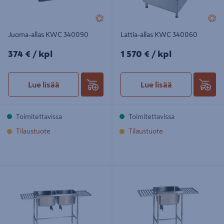
Juoma-allas KWC 340090
Lattia-allas KWC 340060
374€/kpl
1570€/kpl
374 €
/ kpl
1 570 €
/ kpl
Lue lisää
Lue lisää
Toimitettavissa
Toimitettavissa
Tilaustuote
Tilaustuote
Pesuallaskaluste KWC kaksi altainen
Pesuallaskaluste KWC yksi altainen
pesualtaikko
pesualtaikko