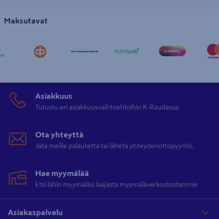
Maksutavat
Asiakkuus
Tutustu eri asiakkuusvaihtoehtoihin K-Raudassa.
Ota yhteyttä
Jätä meille palautetta tai lähetä yhteydenottopyyntö.
Hae myymälää
Etsi lähin myymäläsi laajasta myymäläverkostostamme
Asiakaspalvelu