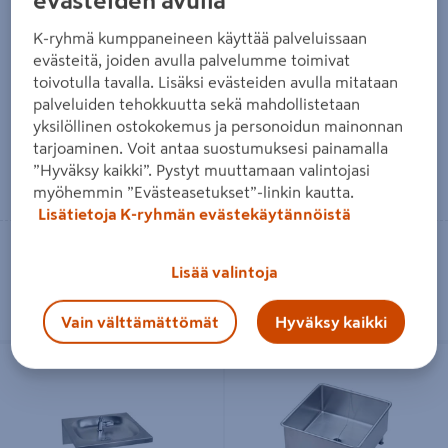
evästeiden avulla
K-ryhmä kumppaneineen käyttää palveluissaan
evästeitä, joiden avulla palvelumme toimivat
Allaskaapin suojakaukalo
Allaskaapin suojakaukalo
Tulvari AK-yleismalli 80cm
Tulvari AK-465 50cm
toivotulla tavalla. Lisäksi evästeiden avulla mitataan
palveluiden tehokkuutta sekä mahdollistetaan
70,90€/kpl
55,90€/kpl
70,90 €
/ kpl
55,90 €
/ kpl
yksilöllinen ostokokemus ja personoidun mainonnan
tarjoaminen. Voit antaa suostumuksesi painamalla
”Hyväksy kaikki”. Pystyt muuttamaan valintojasi
Lue lisää
Lue lisää
myöhemmin ”Evästeasetukset”-linkin kautta.
Lisätietoja K-ryhmän evästekäytännöistä
Toimitettavissa
Toimitettavissa
Lisää valintoja
Heti 24 myymälästä
Heti 6 myymälästä
Vain välttämättömät
Hyväksy kaikki
Juoma-allas KWC 340090
Lattia-allas KWC 340060