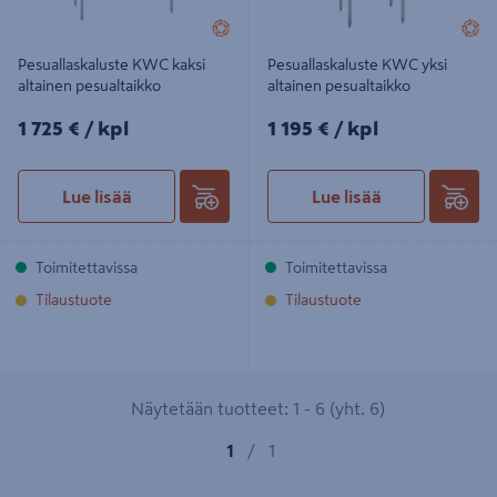
Pesuallaskaluste KWC kaksi
Pesuallaskaluste KWC yksi
altainen pesualtaikko
altainen pesualtaikko
1725€/kpl
1195€/kpl
1 725 €
/ kpl
1 195 €
/ kpl
Lue lisää
Lue lisää
Toimitettavissa
Toimitettavissa
Tilaustuote
Tilaustuote
Näytetään tuotteet: 1 - 6 (yht. 6)
1
/
1