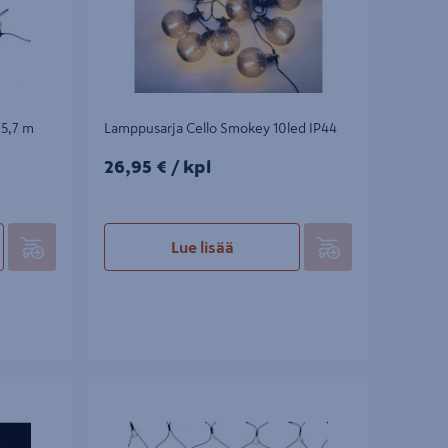
 5,7 m
Lamppusarja Cello Smokey 10led IP44
26,95€/kpl
26,95 €
/ kpl
Lue lisää
4
Valoverkko Cello Flash 132led IP44