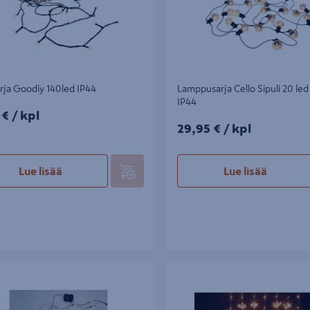
rja Goodiy 140led IP44
Lamppusarja Cello Sipuli 20 led
IP44
€/kpl
 €
/ kpl
29,95€/kpl
29,95 €
/ kpl
Lue lisää
Lue lisää
ko CELLO 100led IP44
Valoverho Cello Heart 189led IP4