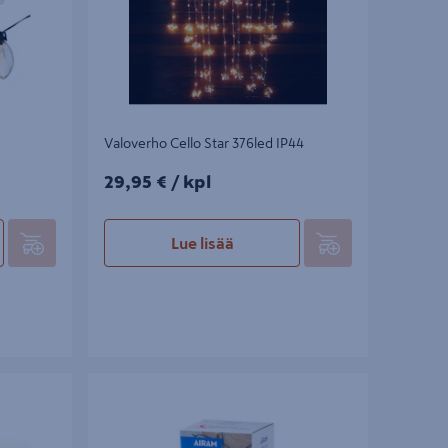
Valoverho Cello Star 376led IP44
29,95€/kpl
29,95 €
/ kpl
Lue lisää
240 lediä
Valosarja Airam Ledia 100 Roosa nauha IP44