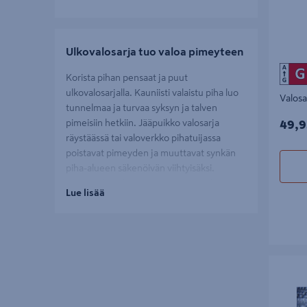
Ulkovalosarja tuo valoa pimeyteen
Korista pihan pensaat ja puut
ulkovalosarjalla. Kauniisti valaistu piha luo
Valosa
tunnelmaa ja turvaa syksyn ja talven
49,9
pimeisiin hetkiin. Jääpuikko valosarja
49,9
räystäässä tai valoverkko pihatuijassa
poistavat pimeyden ja muuttavat synkän
piha-alueen säkenöivän viihtyisäksi.
Lipputankovalo
on valosarjoista ehkä se
Lue lisää
jylhin, sillä se näkyy korkeutensa ansiosta
todella kauas.
Viime vuosien uusin ja suosituin
ulkovalosarjatrendi on ollut
valopuut
Lumikide
yhdistettynä akryylieläinhahmoihin, jotka
yhdessä luovat sadun omaista tunnelmaa
pihallesi. Hellyyttävät
valoporot
sopivat