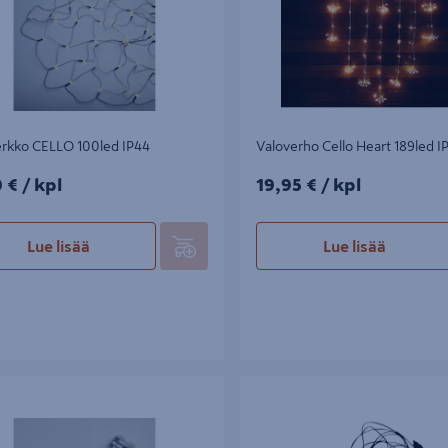
erkko CELLO 100led IP44
Valoverho Cello Heart 189led I
0€/kpl
19,95€/kpl
0 €
/ kpl
19,95 €
/ kpl
Lue lisää
Lue lisää
a CELLO Silver 140led IP44
Lamppusarja Cello Pumpkin 10led