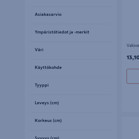
Asiakasarvio
Ympäristötiedot ja -merkit
Valov
Väri
13,1
13,1
Käyttökohde
Tyyppi
Leveys (cm)
Valosarj
Korkeus (cm)
Syvyys (cm)