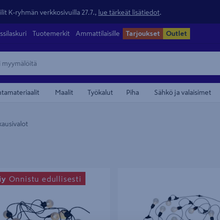
lit K-ryhmän verkkosivuilla 27.7.,
lue tärkeät lisätiedot
.
ssilaskuri
Tuotemerkit
Ammattilaisille
Tarjoukset
Outlet
ntamateriaalit
Maalit
Työkalut
Piha
Sähkö ja valaisimet
kausivalot
rja Goodiy 10led IP44
Lisävalosarja Cello Glow jatkettav
iy
Onnistu edullisesti