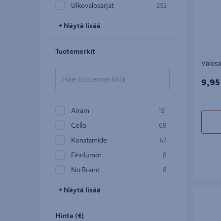
Ulkovalosarjat
252
+ Näytä lisää
Tuotemerkit
Valosa
9,95
9,95
Airam
151
Cello
69
Konstsmide
47
Finnlumor
8
No Brand
8
+ Näytä lisää
Valoverk
Hinta (€)