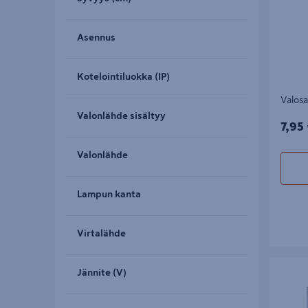
Asennus
Kotelointiluokka (IP)
Valosa
Valonlähde sisältyy
7,95
7,95
Valonlähde
Lampun kanta
Virtalähde
Led-valok
Jännite (V)