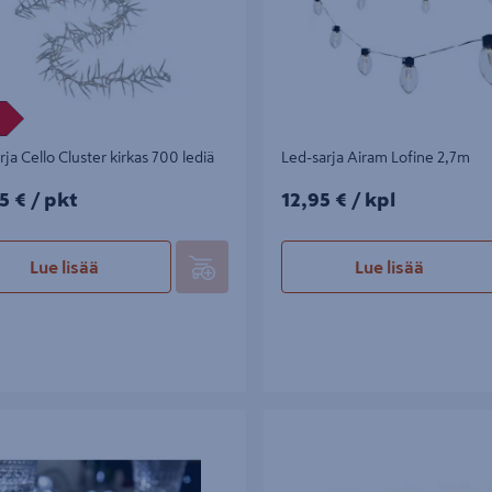
rja Cello Cluster kirkas 700 lediä
Led-sarja Airam Lofine 2,7m
5€/pkt
12,95€/kpl
5 €
/ pkt
12,95 €
/ kpl
Lue lisää
Lue lisää
 Airam kirkas 40 led IP20
Valosarja Airam SmartHome 24m 
lämmin/kirkas valkoinen