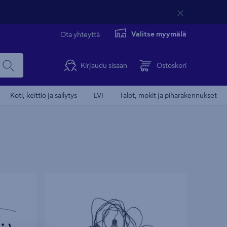
Valitse myymälä
Ota yhteyttä
Kirjaudu sisään
Ostoskori
Koti, keittiö ja säilytys
LVI
Talot, mökit ja piharakennukset
a 10 kpl
Lamppusarja Cello Rope 10led IP44