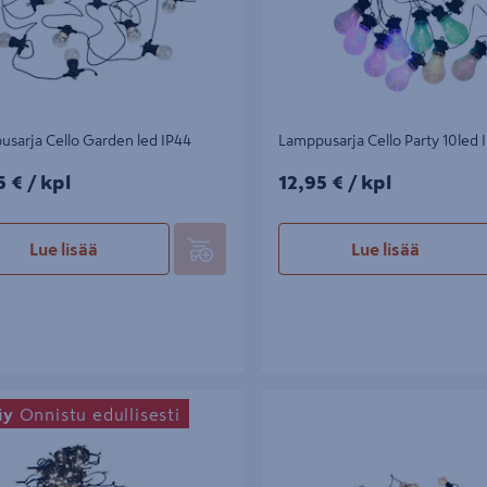
sarja Cello Garden led IP44
Lamppusarja Cello Party 10led 
5€/kpl
12,95€/kpl
5 €
/ kpl
12,95 €
/ kpl
Lue lisää
Lue lisää
a Goodiy 140led IP44
Lamppusarja Cello Sipuli 20 led 5
iy
Onnistu edullisesti