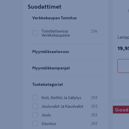
Suodattimet
Verkkokaupan Toimitus
Toimitettavissa
234
Verkkokaupasta
Lamppu
19,9
19,9
Myymäläsaatavuus
Myymäläkampanjat
Tuotekategoriat
Koti, Keittiö Ja Säilytys
293
Valosarj
Jouluvalot Ja Kausivalot
293
Good
Joulu
293
Sisustus
293