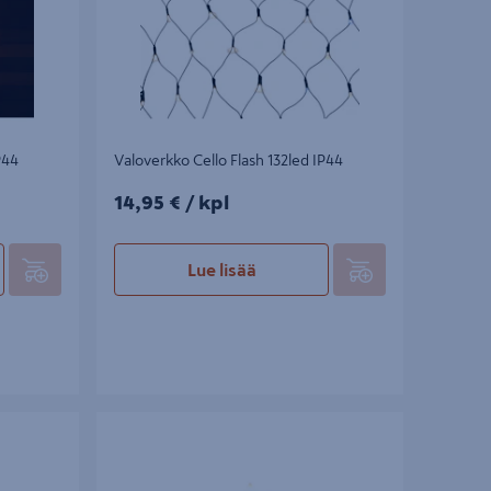
P44
Valoverkko Cello Flash 132led IP44
14,95€/kpl
14,95 €
/ kpl
Lue lisää
 IP44
Led-kynttilä Cello 15cm valkoinen IP44