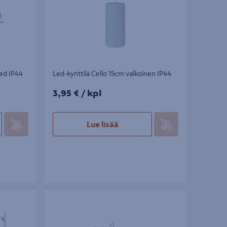
ed IP44
Led-kynttilä Cello 15cm valkoinen IP44
3,95€/kpl
3,95 €
/ kpl
Lue lisää
Lamppusarja Cello Papaya 10led IP44