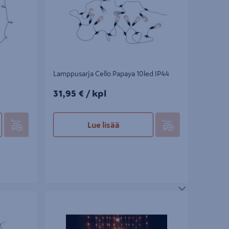
Lamppusarja Cello Papaya 10led IP44
31,95€/kpl
31,95 €
/ kpl
Lue lisää
Valoverho Cello Star 376led IP44