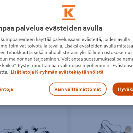
paa palvelua evästeiden avulla
usarja Goodiy 10led IP44
Lisävalosarja Cello Glow jatket
kpl
kumppaneineen käyttää palveluissaan evästeitä, joiden avulla
5€/kpl
5 €
/ kpl
me toimivat toivotulla tavalla. Lisäksi evästeiden avulla mitata
39,95€/kpl
39,95 €
/ kpl
den tehokkuutta sekä mahdollistetaan yksilöllinen ostokokemus 
dun mainonnan tarjoaminen. Voit antaa suostumuksesi painama
 kaikki”. Pystyt muuttamaan valintojasi myöhemmin ”Evästease
Lue lisää
Lue lisää
utta.
Lisätietoja K-ryhmän evästekäytännöistä
lintoja
Vain välttämättömät
Hyväks
rja Cello Garden led IP44
Lamppusarja Cello Party 10led IP