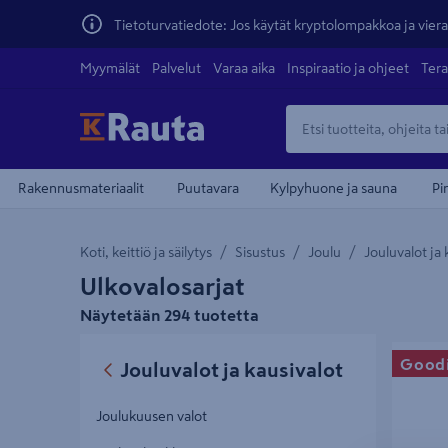
Tietoturvatiedote: Jos käytät kryptolompakkoa ja vierai
Myymälät
Palvelut
Varaa aika
Inspiraatio ja ohjeet
Tera
Rakennusmateriaalit
Puutavara
Kylpyhuone ja sauna
Pi
Koti, keittiö ja säilytys
Sisustus
Joulu
Jouluvalot ja 
Ulkovalosarjat
Näytetään 294 tuotetta
Lamppusa
Good
Jouluvalot ja kausivalot
Joulukuusen valot