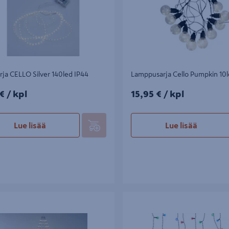
rja CELLO Silver 140led IP44
Lamppusarja Cello Pumpkin 10l
€/kpl
15,95€/kpl
 €
/ kpl
15,95 €
/ kpl
Lue lisää
Lue lisää
etju Cello renkaalla 310led 2m
Valosarja Cello Color 50 led