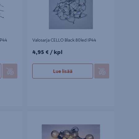
IP44
Valosarja CELLO Black 80led IP44
4,95€/kpl
4,95 €
/ kpl
Lue lisää
,7 m IP44
Lamppusarja Cello Smokey 10led IP44