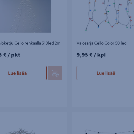
loketju Cello renkaalla 310led 2m
Valosarja Cello Color 50 led
5€/pkt
9,95€/kpl
5 €
/ pkt
9,95 €
/ kpl
Lue lisää
Lue lisää
 Cello Cluster kirkas 700 lediä
Led-sarja Airam Lofine 2,7m