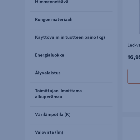
Himmennettävä
Rungon materiaali
Käyttövalmiin tuotteen paino (kg)
Led-va
Energialuokka
16,9
16,9
Älyvalaistus
Toimittajan ilmoittama
alkuperämaa
Värilämpötila (K)
Valosarja
Valovirta (lm)