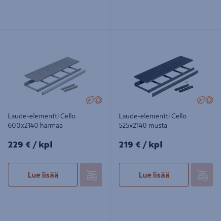
Laude-elementti Cello 600x2140
Laude-elementti Cello 525x2140
harmaa
musta
Laude-elementti Cello
Laude-elementti Cello
600x2140 harmaa
525x2140 musta
229€/kpl
219€/kpl
229 €
/ kpl
219 €
/ kpl
Lue lisää
Lue lisää