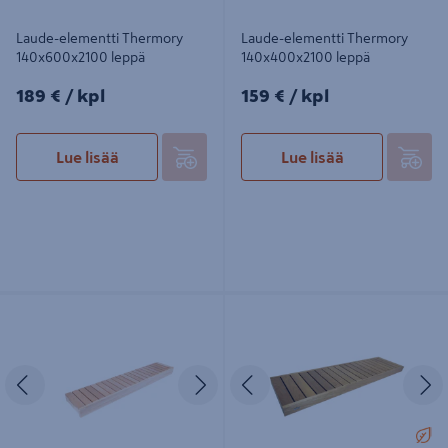
Laude-elementti Thermory
Laude-elementti Thermory
140x600x2100 leppä
140x400x2100 leppä
189€/kpl
159€/kpl
189 €
/ kpl
159 €
/ kpl
Lue lisää
Lue lisää
Laude-elementti Thermory
Laude-elementti Harvia Formula
140x500x2100 leppä
90x500x2200 leppä
Edellinen
Seuraava
Edellinen
S