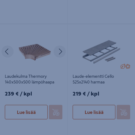
Laudekulma Thermory
Laude-elementti Cello 525x2140
140x500x500 lämpöhaapa
harmaa
Edellinen
Seuraava
Laudekulma Thermory
Laude-elementti Cello
140x500x500 lämpöhaapa
525x2140 harmaa
239€/kpl
219€/kpl
239 €
/ kpl
219 €
/ kpl
Lue lisää
Lue lisää