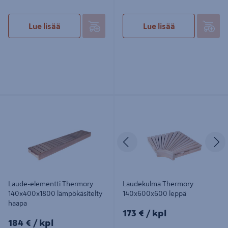
Lue lisää
Lue lisää
Laude-elementti Thermory
Laudekulma Thermory
140x400x1800 lämpökäsitelty
140x600x600 leppä
haapa
Edellinen
S
Laude-elementti Thermory
Laudekulma Thermory
140x400x1800 lämpökäsitelty
140x600x600 leppä
haapa
173€/kpl
173 €
/ kpl
184€/kpl
184 €
/ kpl