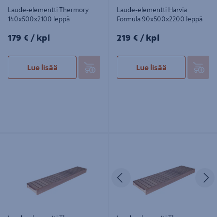
Laude-elementti Thermory
Laude-elementti Harvia
140x500x2100 leppä
Formula 90x500x2200 leppä
179€/kpl
219€/kpl
179 €
/ kpl
219 €
/ kpl
Lue lisää
Lue lisää
Laude-elementti Thermory
Laude-elementti Thermory
140x400x2100 lämpökäsitelty
140x600x2100 lämpökäsitelty
haapa
haapa
Edellinen
S