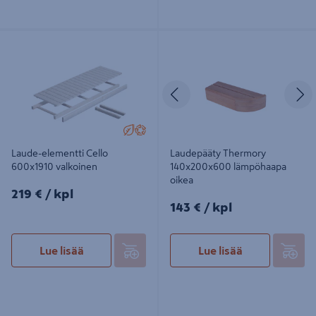
Laude-elementti Cello 600x1910
Laudepääty Thermory
valkoinen
140x200x600 lämpöhaapa oikea
Edellinen
S
Laude-elementti Cello
Laudepääty Thermory
600x1910 valkoinen
140x200x600 lämpöhaapa
oikea
219€/kpl
219 €
/ kpl
143€/kpl
143 €
/ kpl
Lue lisää
Lue lisää