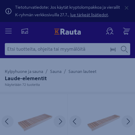
Tietoturvatiedote: Jos käytät kryptolompakkoa ja vierailit
K-ryhmän verkkosivuilla 27.7.,
lue tärkeät lisätiedot
.
Kylpyhuone ja sauna
Sauna
Saunan lauteet
Laude-elementit
Näytetään 72 tuotetta
Laude-elementti Thermory
Laude-elementti Thermory
140x600x2100 leppä
140x400x2100 leppä
Edellinen
Seuraava
Edellinen
S