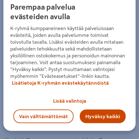
Laude-elementti Thermory
Laude-elementti Harvia
Parempaa palvelua
140x500x2100 lämpökäsitelty
Formula 90x500x2200
haapa
lämpökäsitelty haapa
evästeiden avulla
219€/kpl
239€/kpl
219 €
/ kpl
239 €
/ kpl
K-ryhmä kumppaneineen käyttää palveluissaan
evästeitä, joiden avulla palvelumme toimivat
toivotulla tavalla. Lisäksi evästeiden avulla mitataan
Lue lisää
Lue lisää
palveluiden tehokkuutta sekä mahdollistetaan
yksilöllinen ostokokemus ja personoidun mainonnan
tarjoaminen. Voit antaa suostumuksesi painamalla
”Hyväksy kaikki”. Pystyt muuttamaan valintojasi
myöhemmin ”Evästeasetukset”-linkin kautta.
Lisätietoja K-ryhmän evästekäytännöistä
Kiuaskaide Thermory 90x400x600
Laudekulma Thermory
leppä
140x600x600 lämpöhaapa
Lisää valintoja
Edellinen
S
Vain välttämättömät
Hyväksy kaikki