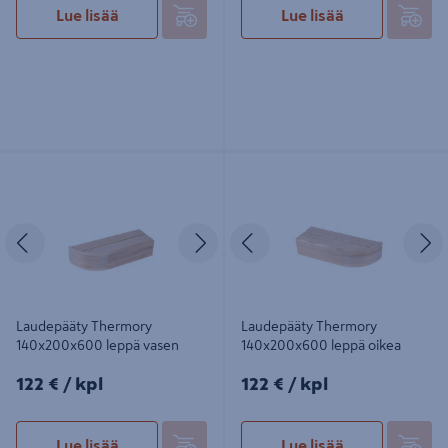
Lue lisää
Lue lisää
Laudepääty Thermory
Laudepääty Thermory
140x200x600 leppä vasen
140x200x600 leppä oikea
Edellinen
Seuraava
Edellinen
S
Laudepääty Thermory
Laudepääty Thermory
140x200x600 leppä vasen
140x200x600 leppä oikea
122€/kpl
122€/kpl
122 €
/ kpl
122 €
/ kpl
Lue lisää
Lue lisää