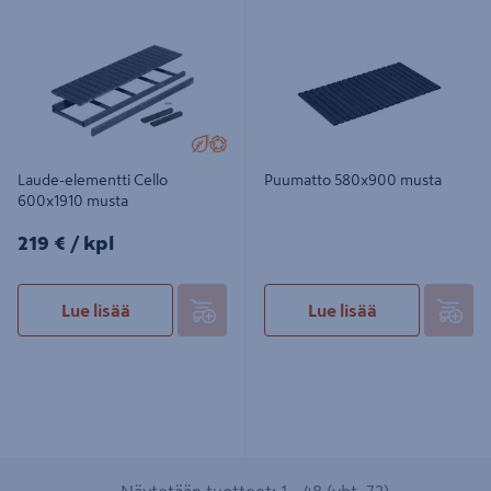
musta
Laude-elementti Cello
Puumatto 580x900 musta
600x1910 musta
219€/kpl
219 €
/ kpl
Lue lisää
Lue lisää
Näytetään tuotteet: 1 - 48 (yht. 72)