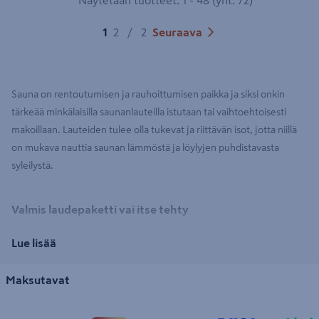
1
2
/
2
Seuraava
Sauna on rentoutumisen ja rauhoittumisen paikka ja siksi onkin
tärkeää minkälaisilla saunanlauteilla istutaan tai vaihtoehtoisesti
makoillaan. Lauteiden tulee olla tukevat ja riittävän isot, jotta niillä
on mukava nauttia saunan lämmöstä ja löylyjen puhdistavasta
syleilystä.
Valmis laudepaketti vai itse tehty
Valmiit laude-elementit on yksinkertainen tapa toteuttaa saunan
Lue lisää
lauteet. Laudepaketti sisältää lauteen rungon, laude-elementin ja
tarvittavat kiinnitystarvikkeet. Valmislauteita on useampaa eri
Maksutavat
syvyyttä ja leveyttä joita yhdistelemällä saadaan toteutettua haluttu
kokonaisuus erikokoisiin saunoihin.
Lauderungon
ja laude-