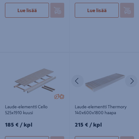
Lue lisää
Lue lisää
Laude-elementti Cello 525x1910
Laude-elementti Thermory
kuusi
140x600x1800 haapa
Edellinen
S
Laude-elementti Cello
Laude-elementti Thermory
525x1910 kuusi
140x600x1800 haapa
185€/kpl
215€/kpl
185 €
/ kpl
215 €
/ kpl