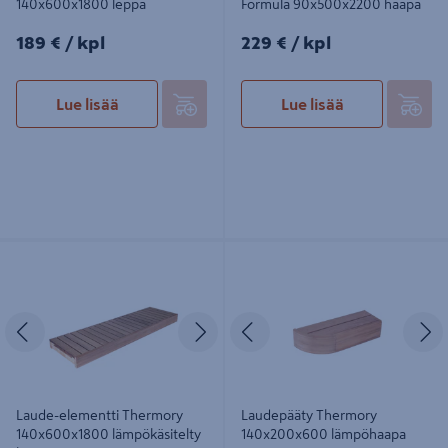
140x600x1800 leppä
Formula 90x500x2200 haapa
189€/kpl
229€/kpl
189 €
/ kpl
229 €
/ kpl
Lue lisää
Lue lisää
Laude-elementti Thermory
Laudepääty Thermory
140x600x1800 lämpökäsitelty
140x200x600 lämpöhaapa vasen
haapa
Edellinen
Seuraava
Edellinen
S
Laude-elementti Thermory
Laudepääty Thermory
140x600x1800 lämpökäsitelty
140x200x600 lämpöhaapa