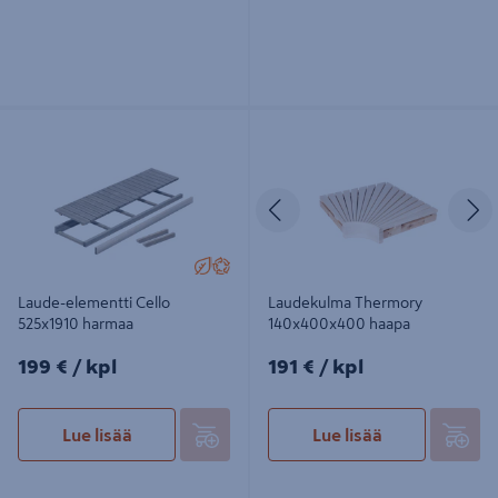
Laude-elementti Cello 525x1910
Laudekulma Thermory
harmaa
140x400x400 haapa
Edellinen
S
Laude-elementti Cello
Laudekulma Thermory
525x1910 harmaa
140x400x400 haapa
199€/kpl
191€/kpl
199 €
/ kpl
191 €
/ kpl
Lue lisää
Lue lisää