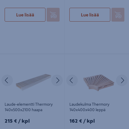
Lue lisää
Lue lisää
Laude-elementti Thermory
Laudekulma Thermory
140x500x2100 haapa
140x400x400 leppä
Edellinen
Seuraava
Edellinen
S
Laude-elementti Thermory
Laudekulma Thermory
140x500x2100 haapa
140x400x400 leppä
215€/kpl
162€/kpl
215 €
/ kpl
162 €
/ kpl