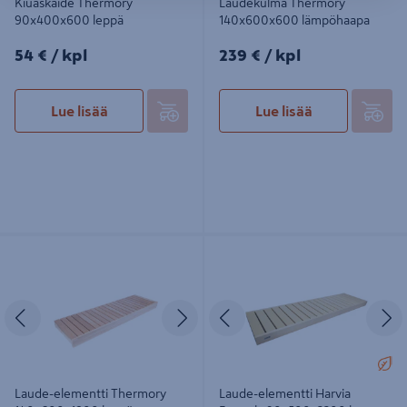
Kiuaskaide Thermory
Laudekulma Thermory
90x400x600 leppä
140x600x600 lämpöhaapa
54€/kpl
239€/kpl
54 €
/ kpl
239 €
/ kpl
Lue lisää
Lue lisää
Laude-elementti Thermory
Laude-elementti Harvia Formula
140x600x1800 leppä
90x500x2200 haapa
Edellinen
Seuraava
Edellinen
S
Laude-elementti Thermory
Laude-elementti Harvia