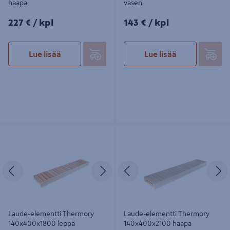
haapa
vasen
227€/kpl
143€/kpl
227 €
/ kpl
143 €
/ kpl
Lue lisää
Lue lisää
Laude-elementti Thermory
Laude-elementti Thermory
140x400x1800 leppä
140x400x2100 haapa
Edellinen
Seuraava
Edellinen
S
Laude-elementti Thermory
Laude-elementti Thermory
140x400x1800 leppä
140x400x2100 haapa