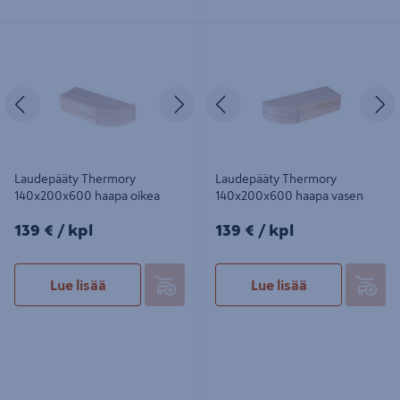
Laudepääty Thermory
Laudepääty Thermory
140x200x600 haapa oikea
140x200x600 haapa vasen
Edellinen
Seuraava
Edellinen
S
Laudepääty Thermory
Laudepääty Thermory
140x200x600 haapa oikea
140x200x600 haapa vasen
139€/kpl
139€/kpl
139 €
/ kpl
139 €
/ kpl
Lue lisää
Lue lisää