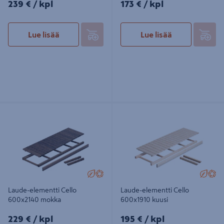
239€/kpl
173€/kpl
239 €
/ kpl
173 €
/ kpl
Lue lisää
Lue lisää
Laude-elementti Cello 600x2140
Laude-elementti Cello 600x1910
mokka
kuusi
Laude-elementti Cello
Laude-elementti Cello
600x2140 mokka
600x1910 kuusi
229€/kpl
195€/kpl
229 €
/ kpl
195 €
/ kpl