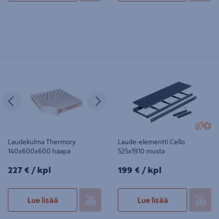
Laudekulma Thermory
Laude-elementti Cello 525x1910
140x600x600 haapa
musta
Edellinen
Seuraava
Laudekulma Thermory
Laude-elementti Cello
140x600x600 haapa
525x1910 musta
227€/kpl
199€/kpl
227 €
/ kpl
199 €
/ kpl
Lue lisää
Lue lisää