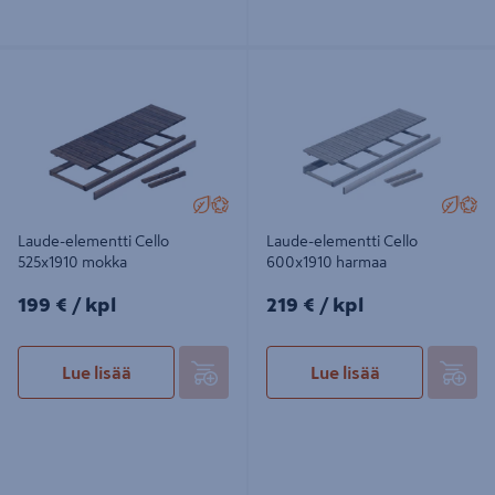
Laude-elementti Cello 525x1910
Laude-elementti Cello 600x1910
mokka
harmaa
Laude-elementti Cello
Laude-elementti Cello
525x1910 mokka
600x1910 harmaa
199€/kpl
219€/kpl
199 €
/ kpl
219 €
/ kpl
Lue lisää
Lue lisää