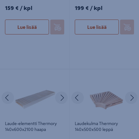
159€/kpl
199€/kpl
159 €
/ kpl
199 €
/ kpl
Lue lisää
Lue lisää
Laude-elementti Thermory
Laudekulma Thermory
140x600x2100 haapa
140x500x500 leppä
Edellinen
Seuraava
Edellinen
S
Laude-elementti Thermory
Laudekulma Thermory
140x600x2100 haapa
140x500x500 leppä