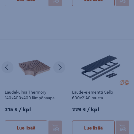
Laudekulma Thermory
Laude-elementti Cello 600x2140
140x400x400 lämpöhaapa
musta
Edellinen
Seuraava
Laudekulma Thermory
Laude-elementti Cello
140x400x400 lämpöhaapa
600x2140 musta
215€/kpl
229€/kpl
215 €
/ kpl
229 €
/ kpl
Lue lisää
Lue lisää