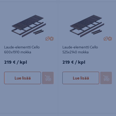
Laude-elementti Cello 600x1910
Laude-elementti Cello 525x2140
mokka
mokka
Laude-elementti Cello
Laude-elementti Cello
600x1910 mokka
525x2140 mokka
219€/kpl
219€/kpl
219 €
/ kpl
219 €
/ kpl
Lue lisää
Lue lisää
Laude-elementti Cello 600x1910
Puumatto 580x900 musta