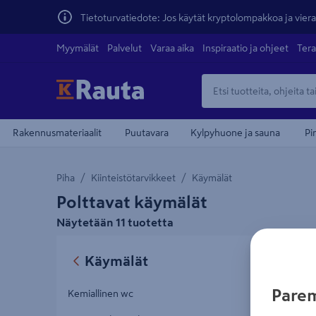
Tietoturvatiedote: Jos käytät kryptolompakkoa ja vierai
Myymälät
Palvelut
Varaa aika
Inspiraatio ja ohjeet
Tera
Rakennusmateriaalit
Puutavara
Kylpyhuone ja sauna
Pi
Piha
Kiinteistötarvikkeet
Käymälät
Polttavat käymälät
Näytetään 11 tuotetta
Polttava
Käymälät
Parem
Kemiallinen wc