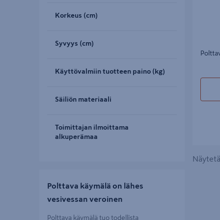
Korkeus (cm)
Syvyys (cm)
Poltta
Käyttövalmiin tuotteen paino (kg)
Säiliön materiaali
Toimittajan ilmoittama
alkuperämaa
Näytetää
Polttava käymälä on lähes
vesivessan veroinen
Polttava käymälä tuo todellista