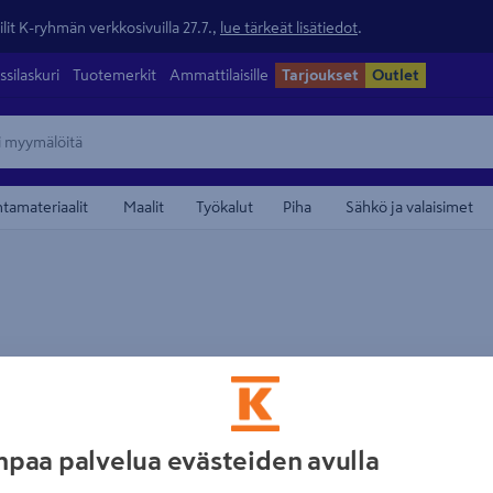
lit K-ryhmän verkkosivuilla 27.7.,
lue tärkeät lisätiedot
.
ssilaskuri
Tuotemerkit
Ammattilaisille
Tarjoukset
Outlet
ntamateriaalit
Maalit
Työkalut
Piha
Sähkö ja valaisimet
 Käymälä Cinderella Comfort
Pakastava käymälä Biolan Icelett 
paa palvelua evästeiden avulla