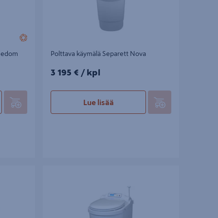
reedom
Polttava käymälä Separett Nova
3195€/kpl
3 195 €
/ kpl
Lue lisää
ze
Polttava käymälä Separett Family