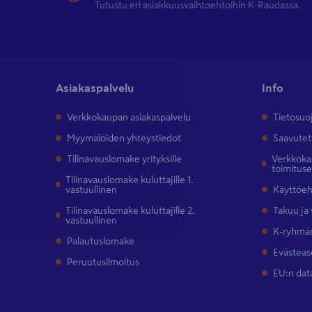
Tutustu eri asiakkuusvaihtoehtoihin K-Raudassa.
paikkoihin, joissa verkkovirtaa ei ole
saatavana. Polttava kuivakäymälä on
helppo asentaa ja se mahtuu pieneen
tilaan, jonka ei tarvitse olla lämmitettävä.
Asiakaspalvelu
Info
Helppokäyttöinen ja hajuton
Verkkokaupan asiakaspalvelu
Tietosuo
polttava käymälä
Myymälöiden yhteystiedot
Saavutet
Polttavassa vessassa syntyy
Tilinavauslomake yrityksille
Verkkokau
lopputuloksena vain pieni määrä puhdasta
toimitus
Tilinavauslomake kuluttajille 1.
tuhkaa, jota ei tarvitse jälkikäsitellä. Sen
vastuullinen
Käyttöe
ansiosta polttava wc on täysin hajuton ja
Tilinavauslomake kuluttajille 2.
Takuu ja
helppo tyhjentää. Laadukas polttava
vastuullinen
käymälä on tehokas, käyttövarma ja
K-ryhmän
Palautuslomake
turvallinen. Laadukkaita polttavia
Evästeas
käymälöitä ovat mm.
Cinderella
ja
Peruutusilmoitus
EU:n dat
Separett.
Polttava kuivakäymälä saattaa usein olla