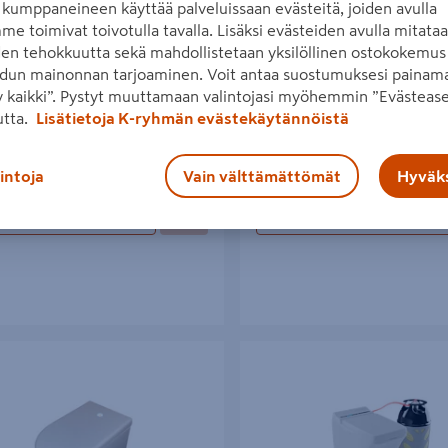
kumppaneineen käyttää palveluissaan evästeitä, joiden avulla
me toimivat toivotulla tavalla. Lisäksi evästeiden avulla mitata
den tehokkuutta sekä mahdollistetaan yksilöllinen ostokokemus 
dun mainonnan tarjoaminen. Voit antaa suostumuksesi painama
 kaikki”. Pystyt muuttamaan valintojasi myöhemmin ”Evästease
va Käymälä Cinderella Comfort
Pakastava käymälä Biolan Icelet
utta.
Lisätietoja K-ryhmän evästekäytännöistä
€/kpl
1249€/kpl
5 €
/ kpl
1 249 €
/ kpl
lintoja
Vain välttämättömät
Hyväks
Lue lisää
Lue lisää
käymälä Hiilet Luxury
Polttava Käymälä Cinderella Fre