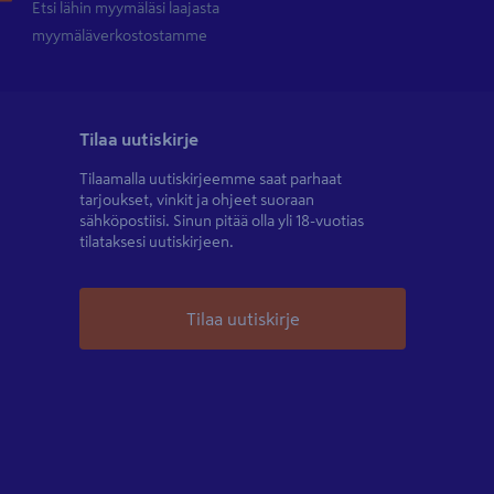
Etsi lähin myymäläsi laajasta
myymäläverkostostamme
Tilaa uutiskirje
Tilaamalla uutiskirjeemme saat parhaat
tarjoukset, vinkit ja ohjeet suoraan
sähköpostiisi. Sinun pitää olla yli 18-vuotias
tilataksesi uutiskirjeen.
Tilaa uutiskirje