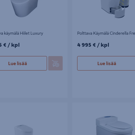
va käymälä Hiilet Luxury
Polttava Käymälä Cinderella F
€/kpl
4995€/kpl
5 €
/ kpl
4 995 €
/ kpl
Lue lisää
Lue lisää
 käymälä Cinderella Premium
Pakastava käymälä Separett Free