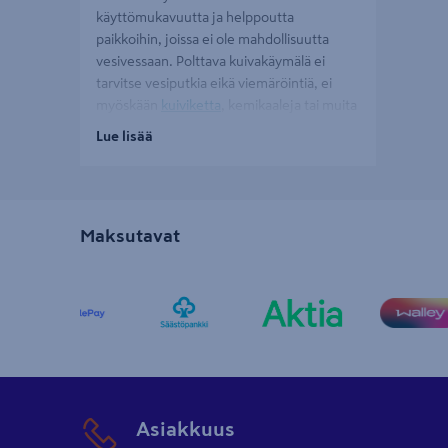
käyttömukavuutta ja helppoutta
paikkoihin, joissa ei ole mahdollisuutta
vesivessaan. Polttava kuivakäymälä ei
tarvitse vesiputkia eikä viemäröintiä, ei
myöskään
kuiviketta
, kemikaaleja tai muita
aineita. Polttava wc on siten esimerkiksi
Lue lisää
mökkiläisen todellinen hotelli helpotus ja
nostaa vapaa-ajan asumismukavuuden
aivan uudelle tasolle!
Maksutavat
Polttava wc toimii sähköllä tai
nestekaasulla
Polttava vessa vaatii ainoastaan
verkkovirran ja tulo- ja poistoilmaliitännän
eli sähköä, tuuletusputken ja
raitisilmaventtiilin. Markkinoilla on myös
polttokäymälöitä, jotka toimivat
Asiakkuus
nestekaasulla. Ne ovat erinomaisia