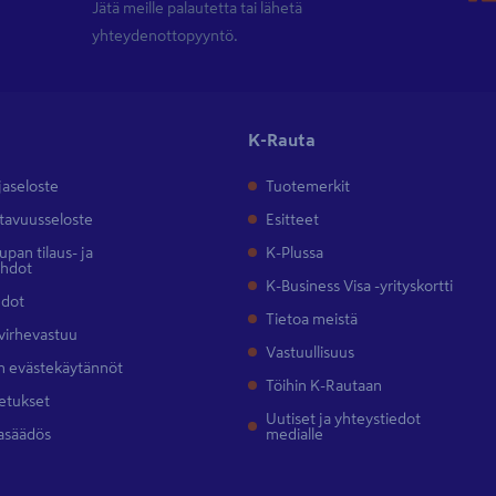
Jätä meille palautetta tai lähetä
yhteydenottopyyntö.
K-Rauta
jaseloste
Tuotemerkit
tavuusseloste
Esitteet
pan tilaus- ja
K-Plussa
ehdot
K-Business Visa -yrityskortti
hdot
Tietoa meistä
 virhevastuu
Vastuullisuus
 evästekäytännöt
Töihin K-Rautaan
etukset
Uutiset ja yhteystiedot
asäädös
medialle