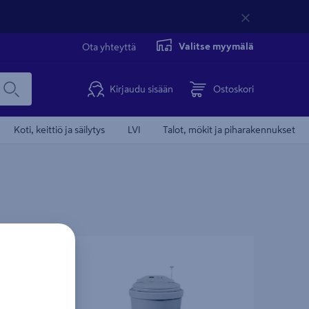
Valitse myymälä
Ota yhteyttä
Kirjaudu sisään
Ostoskori
Koti, keittiö ja säilytys
LVI
Talot, mökit ja piharakennukset
20
Polttava käymälä Separett Family II