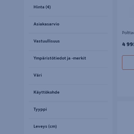
Hinta (€)
Asiakasarvio
Poltta
Vastuullisuus
4995
4 99
Ympäristötiedot ja -merkit
Väri
Käyttökohde
Polttava
Tyyppi
Leveys (cm)