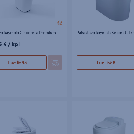
va käymälä Cinderella Premium
Pakastava käymälä Separett Fr
€/kpl
5 €
/ kpl
Lue lisää
Lue lisää
 wc Cinderella Comfort
Wc Biolan Icelett pakastava