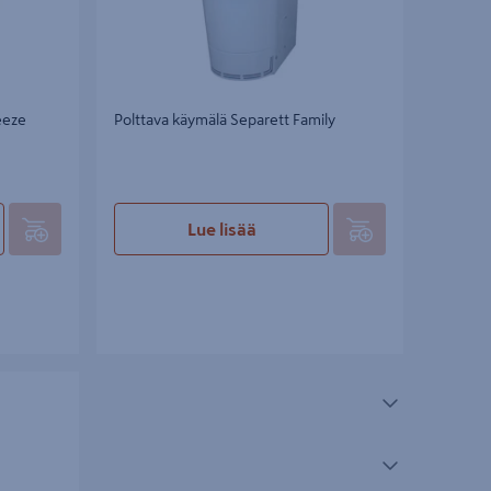
eeze
Polttava käymälä Separett Family
Lue lisää