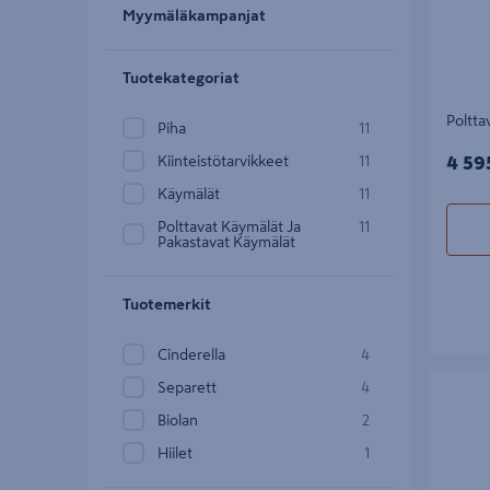
Myymäläkampanjat
Tuotekategoriat
Poltta
Piha
11
4595
Kiinteistötarvikkeet
11
4 59
Käymälät
11
Polttavat Käymälät Ja
11
Pakastavat Käymälät
Tuotemerkit
Cinderella
4
Polttava
Separett
4
Biolan
2
Hiilet
1